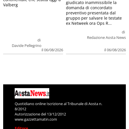
giudicato inammissibile la
Valberg
domanda di concordato
preventivo presentata dal
gruppo per salvare le testate
ex Netweek ora Ops R...
di
Redazione Aosta News
di
Davide Pellegrino
il 06/08/2026
il 06/08/2026
Quotidiano online Iscrizione al Tribunale di Aosta n.
8/2012
Autorizzazione del 13/12/2012
www.gazzettamatin.com
Editore