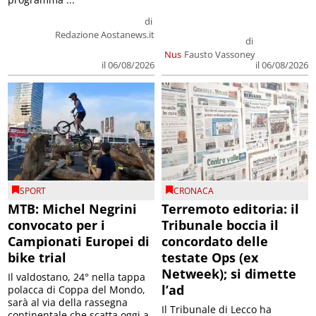
di
Redazione Aostanews.it
di
Nus
Fausto Vassoney
il 06/08/2026
il 06/08/2026
SPORT
CRONACA
MTB: Michel Negrini
Terremoto editoria: il
convocato per i
Tribunale boccia il
Campionati Europei di
concordato delle
bike trial
testate Ops (ex
Netweek); si dimette
Il valdostano, 24° nella tappa
l’ad
polacca di Coppa del Mondo,
sarà al via della rassegna
Il Tribunale di Lecco ha
continentale che scatta oggi a