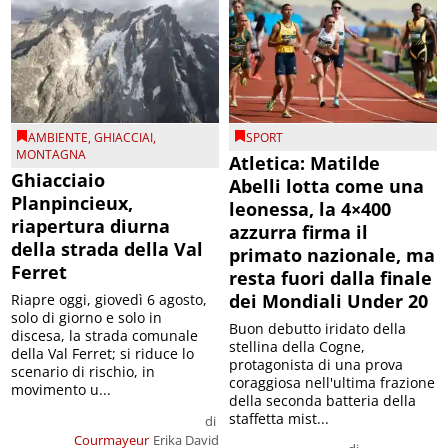
AMBIENTE
,
GHIACCIAI
,
SPORT
MONTAGNA
Atletica: Matilde
Ghiacciaio
Abelli lotta come una
Planpincieux,
leonessa, la 4×400
riapertura diurna
azzurra firma il
della strada della Val
primato nazionale, ma
Ferret
resta fuori dalla finale
dei Mondiali Under 20
Riapre oggi, giovedì 6 agosto,
solo di giorno e solo in
Buon debutto iridato della
discesa, la strada comunale
stellina della Cogne,
della Val Ferret; si riduce lo
protagonista di una prova
scenario di rischio, in
coraggiosa nell'ultima frazione
movimento u...
della seconda batteria della
staffetta mist...
di
Courmayeur
Erika David