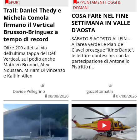
SPORT
APPUNTAMENTI
,
OGGI &
DOMANI
Trail: Daniel Thedy e
COSA FARE NEL FINE
Michela Comola
SETTIMANA IN VALLE
firmano il Vertical
D’AOSTA
Brusson-Bringuez a
tempo di record
SABATO 8 AGOSTO ALLEIN –
All’area verde Le Plan-de-
Oltre 200 atleti al via
Clavel prosegue “ItinerDante”,
dell'ultima tappa del Défì
le letture dantesche, con la
Vertical, sul podio anche
partecipazione di Antonello
Mathieu Brunod, Alex
Pistritto (...
Noussan, Miriam Di Vincenzo
e Kaitlin Allen
di
di
Davide Pellegrino
gazzettamatin
il 08/08/2026
il 07/08/2026