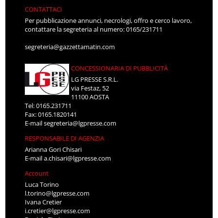
CONTATTACI
Per pubblicazione annunci, necrologi, offro e cerco lavoro,
contattare la segreteria al numero: 0165/231711
segreteria@gazzettamatin.com
CONCESSIONARIA DI PUBBLICITÀ
LG PRESSE S.R.L.
via Festaz, 52
11100 AOSTA
Tel: 0165.231711
Fax: 0165.1820141
E-mail
segreteria@lgpresse.com
RESPONSABILE DI AGENZIA
Arianna Gori Chisari
E-mail
a.chisari@lgpresse.com
Account
Luca Torino
l.torino@lgpresse.com
Ivana Cretier
i.cretier@lgpresse.com