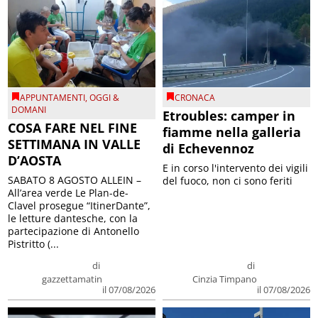
APPUNTAMENTI
,
OGGI &
CRONACA
DOMANI
Etroubles: camper in
COSA FARE NEL FINE
fiamme nella galleria
SETTIMANA IN VALLE
di Echevennoz
D’AOSTA
E in corso l'intervento dei vigili
SABATO 8 AGOSTO ALLEIN –
del fuoco, non ci sono feriti
All’area verde Le Plan-de-
Clavel prosegue “ItinerDante”,
le letture dantesche, con la
partecipazione di Antonello
Pistritto (...
di
di
gazzettamatin
Cinzia Timpano
il 07/08/2026
il 07/08/2026