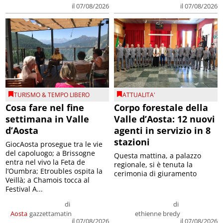
il 07/08/2026
il 07/08/2026
TURISMO & TEMPO LIBERO
ATTUALITA'
Cosa fare nel fine
Corpo forestale della
settimana in Valle
Valle d’Aosta: 12 nuovi
d’Aosta
agenti in servizio in 8
stazioni
GiocAosta prosegue tra le vie
del capoluogo; a Brissogne
Questa mattina, a palazzo
entra nel vivo la Feta de
regionale, si è tenuta la
l’Oumbra; Etroubles ospita la
cerimonia di giuramento
Veillà; a Chamois tocca al
Festival A...
di
di
Aosta
gazzettamatin
ethienne bredy
il 07/08/2026
il 07/08/2026