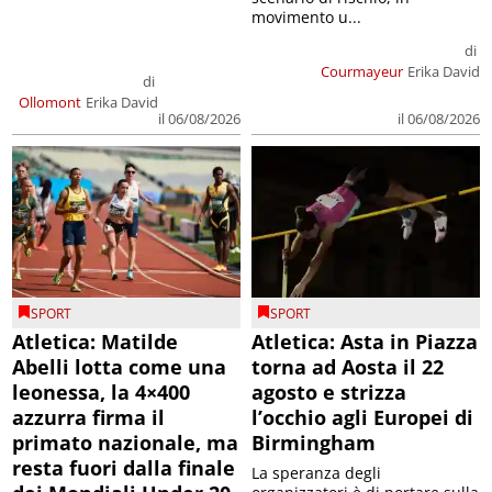
movimento u...
di
Courmayeur
Erika David
di
Ollomont
Erika David
il 06/08/2026
il 06/08/2026
SPORT
SPORT
Atletica: Matilde
Atletica: Asta in Piazza
Abelli lotta come una
torna ad Aosta il 22
leonessa, la 4×400
agosto e strizza
azzurra firma il
l’occhio agli Europei di
primato nazionale, ma
Birmingham
resta fuori dalla finale
La speranza degli