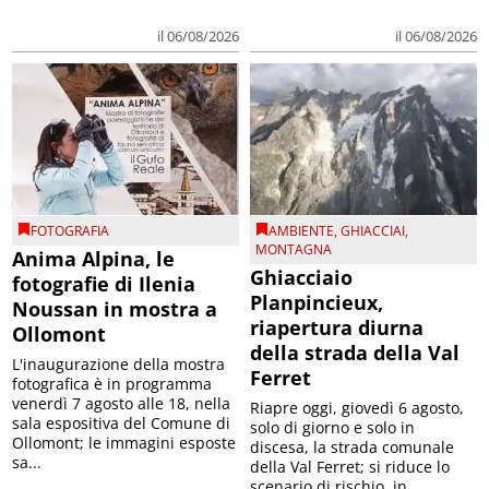
il 06/08/2026
il 06/08/2026
FOTOGRAFIA
AMBIENTE
,
GHIACCIAI
,
MONTAGNA
Anima Alpina, le
Ghiacciaio
fotografie di Ilenia
Planpincieux,
Noussan in mostra a
riapertura diurna
Ollomont
della strada della Val
L'inaugurazione della mostra
Ferret
fotografica è in programma
venerdì 7 agosto alle 18, nella
Riapre oggi, giovedì 6 agosto,
sala espositiva del Comune di
solo di giorno e solo in
Ollomont; le immagini esposte
discesa, la strada comunale
sa...
della Val Ferret; si riduce lo
scenario di rischio, in