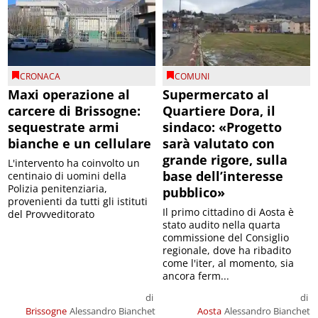
CRONACA
COMUNI
Maxi operazione al
Supermercato al
carcere di Brissogne:
Quartiere Dora, il
sequestrate armi
sindaco: «Progetto
bianche e un cellulare
sarà valutato con
grande rigore, sulla
L'intervento ha coinvolto un
base dell’interesse
centinaio di uomini della
Polizia penitenziaria,
pubblico»
provenienti da tutti gli istituti
Il primo cittadino di Aosta è
del Provveditorato
stato audito nella quarta
commissione del Consiglio
regionale, dove ha ribadito
come l'iter, al momento, sia
ancora ferm...
di
di
Brissogne
Alessandro Bianchet
Aosta
Alessandro Bianchet