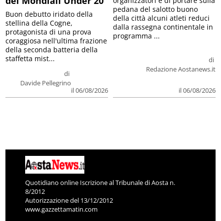
dei Mondiali Under 20
organizzatori è di portare sulla
pedana del salotto buono
Buon debutto iridato della
della città alcuni atleti reduci
stellina della Cogne,
dalla rassegna continentale in
protagonista di una prova
programma ...
coraggiosa nell'ultima frazione
della seconda batteria della
staffetta mist...
di
Redazione Aostanews.it
di
Davide Pellegrino
il 06/08/2026
il 06/08/2026
Quotidiano online Iscrizione al Tribunale di Aosta n.
8/2012
Autorizzazione del 13/12/2012
www.gazzettamatin.com