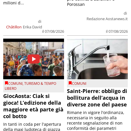
milioni d...
Porossan
di
Redazione Aostanews.it
di
Châtillon
Erika David
il 07/08/2026
il 07/08/2026
COMUNI
,
TURISMO & TEMPO
COMUNI
LIBERO
Saint-Pierre: obbligo di
GiocAosta: Ciak si
bollitura dell’acqua in
gioca! L’edizione della
diverse zone del paese
maggiore età parte già
Rimane in vigore l'ordinanza,
col botto
necessaria in seguito alla
recente segnalazione di non
In tanti in coda per l'apertura
conformità dei parametri
della maxi ludoteca di piazza