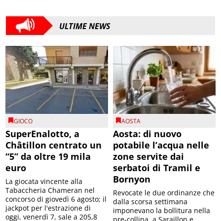
ULTIME NEWS
GIOCO
AOSTA
SuperEnalotto, a
Aosta: di nuovo
Châtillon centrato un
potabile l’acqua nelle
“5” da oltre 19 mila
zone servite dai
euro
serbatoi di Tramil e
Bornyon
La giocata vincente alla
Tabaccheria Chameran nel
Revocate le due ordinanze che
concorso di giovedì 6 agosto; il
dalla scorsa settimana
jackpot per l'estrazione di
imponevano la bollitura nella
oggi, venerdì 7, sale a 205,8
pre-collina, a Saraillon e