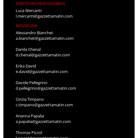
DIRETTORE RESPONSABILE
Luca Mercanti
l.mercanti@gazzettamatin.com
REDAZIONE
Alessandro Bianchet
a.bianchet@gazzettamatin.com
Danila Chenal
d.chenal@gazzettamatin.com
Erika David
e.david@gazzettamatin.com
Davide Pellegrino
d.pellegrino@gazzettamatin.com
Cinzia Timpano
c.timpano@gazzettamatin.com
Arianna Papalia
a.papalia@gazzettamatin.com
Thomas Piccot