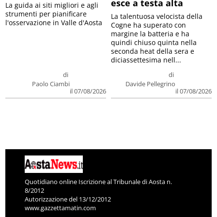
esce a testa alta
La guida ai siti migliori e agli
strumenti per pianificare
La talentuosa velocista della
l'osservazione in Valle d'Aosta
Cogne ha superato con
margine la batteria e ha
quindi chiuso quinta nella
seconda heat della sera e
diciassettesima nell...
di
di
Paolo Ciambi
Davide Pellegrino
il 07/08/2026
il 07/08/2026
Quotidiano online Iscrizione al Tribunale di Aosta n.
8/2012
Autorizzazione del 13/12/2012
www.gazzettamatin.com