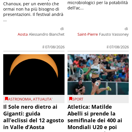
microbiologici per la potabilità
Chanoux, per un evento che
dell'ac...
ormai non ha più bisogno di
presentazioni. Il festival andrà
...
di
di
Aosta
Alessandro Bianchet
Saint-Pierre
Fausto Vassoney
il 07/08/2026
il 07/08/2026
ASTRONOMIA
,
ATTUALITA'
SPORT
Il Sole nero dietro ai
Atletica: Matilde
Giganti: guida
Abelli si prende la
all’eclissi del 12 agosto
semifinale dei 400 ai
in Valle d’Aosta
Mondiali U20 e poi