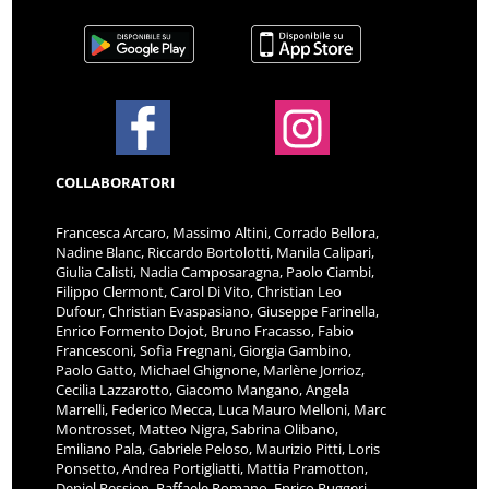
COLLABORATORI
Francesca Arcaro, Massimo Altini, Corrado Bellora,
Nadine Blanc, Riccardo Bortolotti, Manila Calipari,
Giulia Calisti, Nadia Camposaragna, Paolo Ciambi,
Filippo Clermont, Carol Di Vito, Christian Leo
Dufour, Christian Evaspasiano, Giuseppe Farinella,
Enrico Formento Dojot, Bruno Fracasso, Fabio
Francesconi, Sofia Fregnani, Giorgia Gambino,
Paolo Gatto, Michael Ghignone, Marlène Jorrioz,
Cecilia Lazzarotto, Giacomo Mangano, Angela
Marrelli, Federico Mecca, Luca Mauro Melloni, Marc
Montrosset, Matteo Nigra, Sabrina Olibano,
Emiliano Pala, Gabriele Peloso, Maurizio Pitti, Loris
Ponsetto, Andrea Portigliatti, Mattia Pramotton,
Deniel Pession, Raffaele Romano, Enrico Ruggeri,