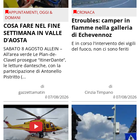
APPUNTAMENTI
,
OGGI &
CRONACA
DOMANI
Etroubles: camper in
COSA FARE NEL FINE
fiamme nella galleria
SETTIMANA IN VALLE
di Echevennoz
D’AOSTA
E in corso l'intervento dei vigili
SABATO 8 AGOSTO ALLEIN –
del fuoco, non ci sono feriti
All’area verde Le Plan-de-
Clavel prosegue “ItinerDante”,
le letture dantesche, con la
partecipazione di Antonello
Pistritto (...
di
di
gazzettamatin
Cinzia Timpano
il 07/08/2026
il 07/08/2026