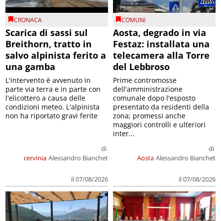
CRONACA
COMUNI
Scarica di sassi sul
Aosta, degrado in via
Breithorn, tratto in
Festaz: installata una
salvo alpinista ferito a
telecamera alla Torre
una gamba
del Lebbroso
L'intervento è avvenuto in
Prime contromosse
parte via terra e in parte con
dell'amministrazione
l'elicottero a causa delle
comunale dopo l'esposto
condizioni meteo. L'alpinista
presentato da residenti della
non ha riportato gravi ferite
zona; promessi anche
maggiori controlli e ulteriori
inter...
di
di
cervinia
Alessandro Bianchet
Aosta
Alessandro Bianchet
il 07/08/2026
il 07/08/2026