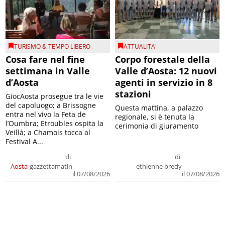
TURISMO & TEMPO LIBERO
ATTUALITA'
Cosa fare nel fine
Corpo forestale della
settimana in Valle
Valle d’Aosta: 12 nuovi
d’Aosta
agenti in servizio in 8
stazioni
GiocAosta prosegue tra le vie
del capoluogo; a Brissogne
Questa mattina, a palazzo
entra nel vivo la Feta de
regionale, si è tenuta la
l’Oumbra; Etroubles ospita la
cerimonia di giuramento
Veillà; a Chamois tocca al
Festival A...
di
di
Aosta
gazzettamatin
ethienne bredy
il 07/08/2026
il 07/08/2026