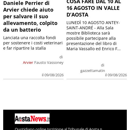
COSA FARE DAL 10 AL
Daniele Perrier di
16 AGOSTO IN VALLE
Arvier chiede aiuto
D’AOSTA
per salvare il suo
allevamento, colpito
LUNEDÌ 10 AGOSTO ANTEY-
SAINT-ANDRÉ - Alla Sala
da un batterio
mostre Biblioteca sarà
Lanciata una raccolta fondi
possibile partecipare alla
per sostenere i costi veterinari
presentazione del libro di
e far ripartire la stalla
Maria Vassallo ed Enrico F...
di
Arvier
Fausto Vassoney
di
gazzettamatin
il 09/08/2026
il 09/08/2026
Quotidiano online Iscrizione al Tribunale di Aosta n.