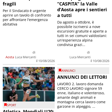
fragili
“CASPITA” la Valle
d’Aosta apre i sentieri
Per il Sindacato è urgente
a tutti
aprire un tavolo di confronto
per affrontare l'emergenza
Da agosto a ottobre, è
abitativa
possibile iscriversi a nove
escursioni gratuite e aperte a
tutti in sei comuni valdostani:
un'esperienza alpina
condivisa grazi...
di
di
Aosta
Luca Mercanti
Luca Mercanti
il 10/08/2026
il 10/08/2026
ANNUNCI
ANNUNCI DEI LETTORI
LAVORO 2. lavoro domanda
CERCO LAVORO signore 59
enne, italiano e volenteroso,
amante degli animali e
montagna cerca lavoro come
SPORT
garzone in alpeggio, ...
Atletica, Mondiali U20: