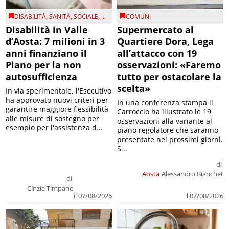
DISABILITÀ
,
SANITÀ
,
SOCIALE
, ...
COMUNI
Disabilità in Valle
Supermercato al
d’Aosta: 7 milioni in 3
Quartiere Dora, Lega
anni finanziano il
all’attacco con 19
Piano per la non
osservazioni: «Faremo
autosufficienza
tutto per ostacolare la
scelta»
In via sperimentale, l'Esecutivo
ha approvato nuovi criteri per
In una conferenza stampa il
garantire maggiore flessibilità
Carroccio ha illustrato le 19
alle misure di sostegno per
osservazioni alla variante al
esempio per l'assistenza d...
piano regolatore che saranno
presentate nei prossimi giorni.
S...
di
Aosta
Alessandro Bianchet
di
Cinzia Timpano
il 07/08/2026
il 07/08/2026