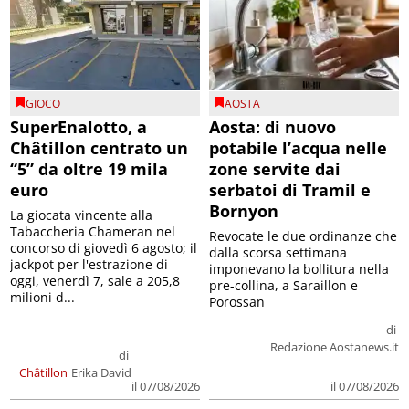
GIOCO
AOSTA
SuperEnalotto, a
Aosta: di nuovo
Châtillon centrato un
potabile l’acqua nelle
“5” da oltre 19 mila
zone servite dai
euro
serbatoi di Tramil e
Bornyon
La giocata vincente alla
Tabaccheria Chameran nel
Revocate le due ordinanze che
concorso di giovedì 6 agosto; il
dalla scorsa settimana
jackpot per l'estrazione di
imponevano la bollitura nella
oggi, venerdì 7, sale a 205,8
pre-collina, a Saraillon e
milioni d...
Porossan
di
Redazione Aostanews.it
di
Châtillon
Erika David
il 07/08/2026
il 07/08/2026