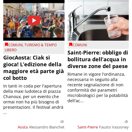
COMUNI
,
TURISMO & TEMPO
COMUNI
LIBERO
Saint-Pierre: obbligo di
GiocAosta: Ciak si
bollitura dell’acqua in
gioca! L’edizione della
diverse zone del paese
maggiore età parte già
Rimane in vigore l'ordinanza,
col botto
necessaria in seguito alla
recente segnalazione di non
In tanti in coda per l'apertura
conformità dei parametri
della maxi ludoteca di piazza
microbiologici per la potabilità
Chanoux, per un evento che
dell'ac...
ormai non ha più bisogno di
presentazioni. Il festival andrà
...
di
di
Aosta
Alessandro Bianchet
Saint-Pierre
Fausto Vassoney