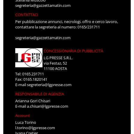
Stefania Muscolo
segreteria@gazzettamatin.com
CONTATTACI
Per pubblicazione annunci, necrologi, offro e cerco lavoro,
contattare la segreteria al numero: 0165/231711
segreteria@gazzettamatin.com
CONCESSIONARIA DI PUBBLICITÀ
LG PRESSE S.R.L.
via Festaz, 52
11100 AOSTA
Tel: 0165.231711
Fax: 0165.1820141
E-mail
segreteria@lgpresse.com
RESPONSABILE DI AGENZIA
Arianna Gori Chisari
E-mail
a.chisari@lgpresse.com
Account
Luca Torino
l.torino@lgpresse.com
Ivana Cretier