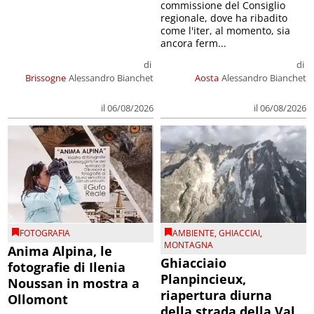
commissione del Consiglio
regionale, dove ha ribadito
come l'iter, al momento, sia
ancora ferm...
di
di
Brissogne
Alessandro Bianchet
Aosta
Alessandro Bianchet
il 06/08/2026
il 06/08/2026
FOTOGRAFIA
AMBIENTE
,
GHIACCIAI
,
MONTAGNA
Anima Alpina, le
Ghiacciaio
fotografie di Ilenia
Planpincieux,
Noussan in mostra a
riapertura diurna
Ollomont
della strada della Val