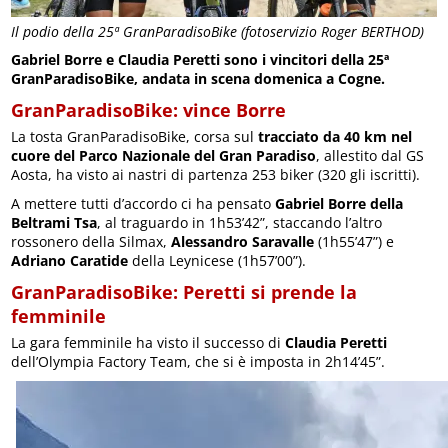
Il podio della 25ª GranParadisoBike (fotoservizio Roger BERTHOD)
Gabriel Borre e Claudia Peretti sono i vincitori della 25ª
GranParadisoBike, andata in scena domenica a Cogne.
GranParadisoBike: vince Borre
La tosta GranParadisoBike, corsa sul
tracciato da 40 km nel
cuore del Parco Nazionale del Gran Paradiso
, allestito dal GS
Aosta, ha visto ai nastri di partenza 253 biker (320 gli iscritti).
A mettere tutti d’accordo ci ha pensato
Gabriel Borre della
Beltrami Tsa
, al traguardo in 1h53’42”, staccando l’altro
rossonero della Silmax,
Alessandro Saravalle
(1h55’47”) e
Adriano Caratide
della Leynicese (1h57’00”).
GranParadisoBike: Peretti si prende la
femminile
La gara femminile ha visto il successo di
Claudia Peretti
dell’Olympia Factory Team, che si è imposta in 2h14’45”.