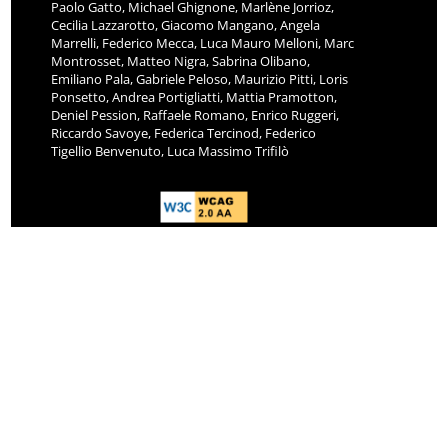
Paolo Gatto, Michael Ghignone, Marlène Jorrioz,
Cecilia Lazzarotto, Giacomo Mangano, Angela
Marrelli, Federico Mecca, Luca Mauro Melloni, Marc
Montrosset, Matteo Nigra, Sabrina Olibano,
Emiliano Pala, Gabriele Peloso, Maurizio Pitti, Loris
Ponsetto, Andrea Portigliatti, Mattia Pramotton,
Deniel Pession, Raffaele Romano, Enrico Ruggeri,
Riccardo Savoye, Federica Tercinod, Federico
Tigellio Benvenuto, Luca Massimo Trifilò