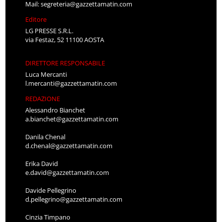
Mail:
segreteria@gazzettamatin.com
Editore
LG PRESSE S.R.L.
via Festaz, 52 11100 AOSTA
DIRETTORE RESPONSABILE
Luca Mercanti
l.mercanti@gazzettamatin.com
REDAZIONE
Alessandro Bianchet
a.bianchet@gazzettamatin.com
Danila Chenal
d.chenal@gazzettamatin.com
Erika David
e.david@gazzettamatin.com
Davide Pellegrino
d.pellegrino@gazzettamatin.com
Cinzia Timpano