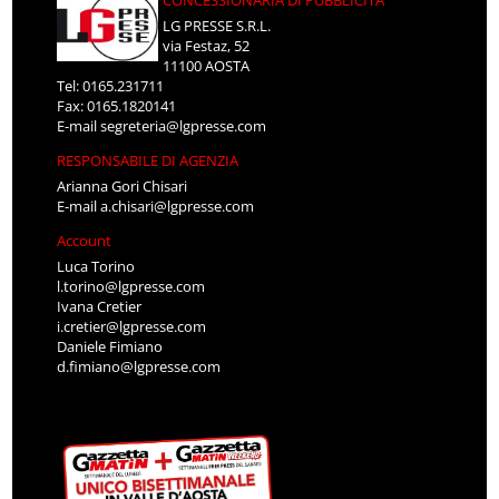
CONCESSIONARIA DI PUBBLICITÀ
LG PRESSE S.R.L.
via Festaz, 52
11100 AOSTA
Tel: 0165.231711
Fax: 0165.1820141
E-mail
segreteria@lgpresse.com
RESPONSABILE DI AGENZIA
Arianna Gori Chisari
E-mail
a.chisari@lgpresse.com
Account
Luca Torino
l.torino@lgpresse.com
Ivana Cretier
i.cretier@lgpresse.com
Daniele Fimiano
d.fimiano@lgpresse.com