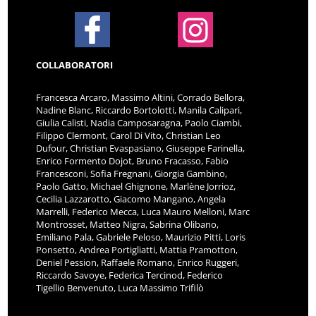
COLLABORATORI
Francesca Arcaro, Massimo Altini, Corrado Bellora,
Nadine Blanc, Riccardo Bortolotti, Manila Calipari,
Giulia Calisti, Nadia Camposaragna, Paolo Ciambi,
Filippo Clermont, Carol Di Vito, Christian Leo
Dufour, Christian Evaspasiano, Giuseppe Farinella,
Enrico Formento Dojot, Bruno Fracasso, Fabio
Francesconi, Sofia Fregnani, Giorgia Gambino,
Paolo Gatto, Michael Ghignone, Marlène Jorrioz,
Cecilia Lazzarotto, Giacomo Mangano, Angela
Marrelli, Federico Mecca, Luca Mauro Melloni, Marc
Montrosset, Matteo Nigra, Sabrina Olibano,
Emiliano Pala, Gabriele Peloso, Maurizio Pitti, Loris
Ponsetto, Andrea Portigliatti, Mattia Pramotton,
Deniel Pession, Raffaele Romano, Enrico Ruggeri,
Riccardo Savoye, Federica Tercinod, Federico
Tigellio Benvenuto, Luca Massimo Trifilò