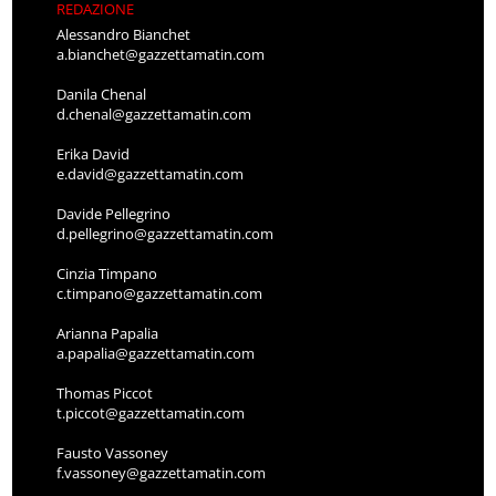
REDAZIONE
Alessandro Bianchet
a.bianchet@gazzettamatin.com
Danila Chenal
d.chenal@gazzettamatin.com
Erika David
e.david@gazzettamatin.com
Davide Pellegrino
d.pellegrino@gazzettamatin.com
Cinzia Timpano
c.timpano@gazzettamatin.com
Arianna Papalia
a.papalia@gazzettamatin.com
Thomas Piccot
t.piccot@gazzettamatin.com
Fausto Vassoney
f.vassoney@gazzettamatin.com