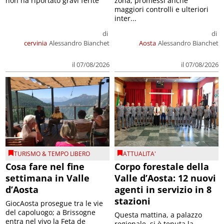
non ha riportato gravi ferite
zona; promessi anche
maggiori controlli e ulteriori
inter...
di
di
cervinia
Alessandro Bianchet
Aosta
Alessandro Bianchet
il 07/08/2026
il 07/08/2026
TURISMO & TEMPO LIBERO
ATTUALITA'
Cosa fare nel fine
Corpo forestale della
settimana in Valle
Valle d’Aosta: 12 nuovi
d’Aosta
agenti in servizio in 8
stazioni
GiocAosta prosegue tra le vie
del capoluogo; a Brissogne
Questa mattina, a palazzo
entra nel vivo la Feta de
regionale, si è tenuta la