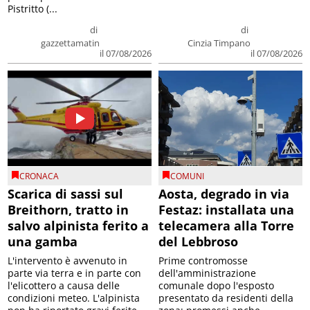
Pistritto (...
di
di
gazzettamatin
Cinzia Timpano
il 07/08/2026
il 07/08/2026
CRONACA
COMUNI
Scarica di sassi sul
Aosta, degrado in via
Breithorn, tratto in
Festaz: installata una
salvo alpinista ferito a
telecamera alla Torre
una gamba
del Lebbroso
L'intervento è avvenuto in
Prime contromosse
parte via terra e in parte con
dell'amministrazione
l'elicottero a causa delle
comunale dopo l'esposto
condizioni meteo. L'alpinista
presentato da residenti della