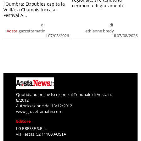
l’Oumbra; Etroubles ospita la
cerimonia di giuramento
Veillà; a Chamois tocca al
Festival A...
di
di
Aosta
gazzettamatin
ethienne bredy
il 07/08/2026
il 07/08/2026
Quotidiano online Iscrizione al Tribunale di Aosta n.
8/2012
Autorizzazione del 13/12/2012
www.gazzettamatin.com
Editore
LG PRESSE S.R.L.
via Festaz, 52 11100 AOSTA