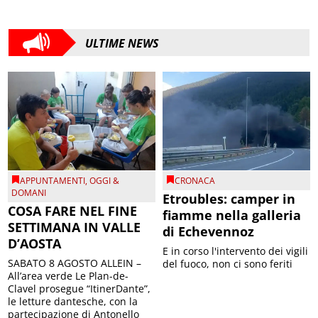
ULTIME NEWS
APPUNTAMENTI
,
OGGI &
CRONACA
DOMANI
Etroubles: camper in
COSA FARE NEL FINE
fiamme nella galleria
SETTIMANA IN VALLE
di Echevennoz
D’AOSTA
E in corso l'intervento dei vigili
SABATO 8 AGOSTO ALLEIN –
del fuoco, non ci sono feriti
All’area verde Le Plan-de-
Clavel prosegue “ItinerDante”,
le letture dantesche, con la
partecipazione di Antonello