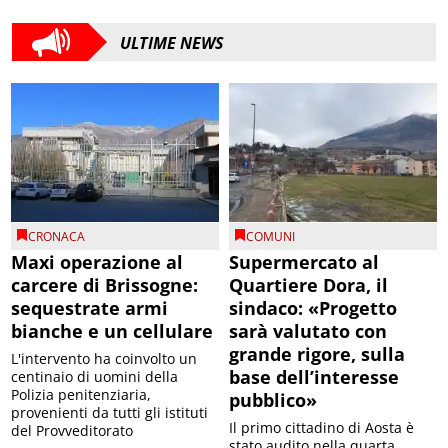
ULTIME NEWS
CRONACA
COMUNI
Maxi operazione al
Supermercato al
carcere di Brissogne:
Quartiere Dora, il
sequestrate armi
sindaco: «Progetto
bianche e un cellulare
sarà valutato con
grande rigore, sulla
L'intervento ha coinvolto un
base dell’interesse
centinaio di uomini della
Polizia penitenziaria,
pubblico»
provenienti da tutti gli istituti
Il primo cittadino di Aosta è
del Provveditorato
stato audito nella quarta