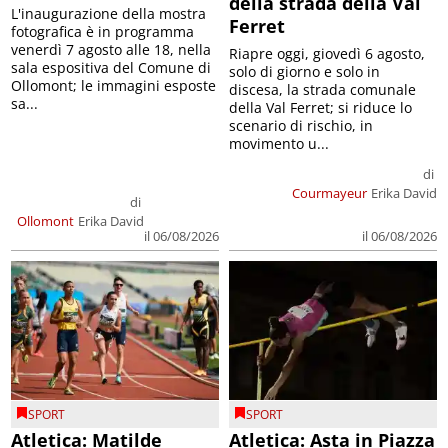
della strada della Val
L'inaugurazione della mostra
Ferret
fotografica è in programma
venerdì 7 agosto alle 18, nella
Riapre oggi, giovedì 6 agosto,
sala espositiva del Comune di
solo di giorno e solo in
Ollomont; le immagini esposte
discesa, la strada comunale
sa...
della Val Ferret; si riduce lo
scenario di rischio, in
movimento u...
di
Courmayeur
Erika David
di
Ollomont
Erika David
il 06/08/2026
il 06/08/2026
SPORT
SPORT
Atletica: Matilde
Atletica: Asta in Piazza