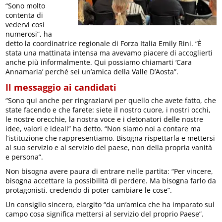
“Sono molto
contenta di
vedervi così
numerosi”, ha
detto la coordinatrice regionale di Forza Italia Emily Rini. “È
stata una mattinata intensa ma avevamo piacere di accoglierti
anche più informalmente. Qui possiamo chiamarti ‘Cara
Annamaria’ perché sei un’amica della Valle D’Aosta”.
Il messaggio ai candidati
“Sono qui anche per ringraziarvi per quello che avete fatto, che
state facendo e che farete: siete il nostro cuore, i nostri occhi,
le nostre orecchie, la nostra voce e i detonatori delle nostre
idee, valori e ideali” ha detto. “Non siamo noi a contare ma
l’istituzione che rappresentiamo. Bisogna rispettarla e mettersi
al suo servizio e al servizio del paese, non della propria vanità
e persona”.
Non bisogna avere paura di entrare nelle partita: “Per vincere,
bisogna accettare la possibilità di perdere. Ma bisogna farlo da
protagonisti, credendo di poter cambiare le cose”.
Un consiglio sincero, elargito “da un’amica che ha imparato sul
campo cosa significa mettersi al servizio del proprio Paese”.