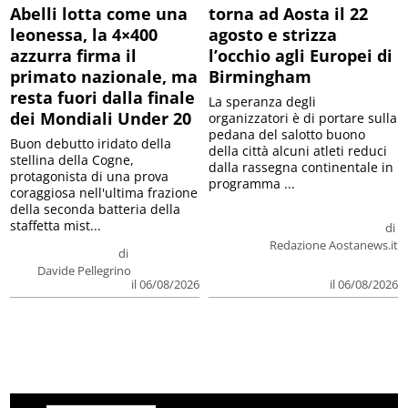
Abelli lotta come una
torna ad Aosta il 22
leonessa, la 4×400
agosto e strizza
azzurra firma il
l’occhio agli Europei di
primato nazionale, ma
Birmingham
resta fuori dalla finale
La speranza degli
dei Mondiali Under 20
organizzatori è di portare sulla
pedana del salotto buono
Buon debutto iridato della
della città alcuni atleti reduci
stellina della Cogne,
dalla rassegna continentale in
protagonista di una prova
programma ...
coraggiosa nell'ultima frazione
della seconda batteria della
staffetta mist...
di
Redazione Aostanews.it
di
Davide Pellegrino
il 06/08/2026
il 06/08/2026