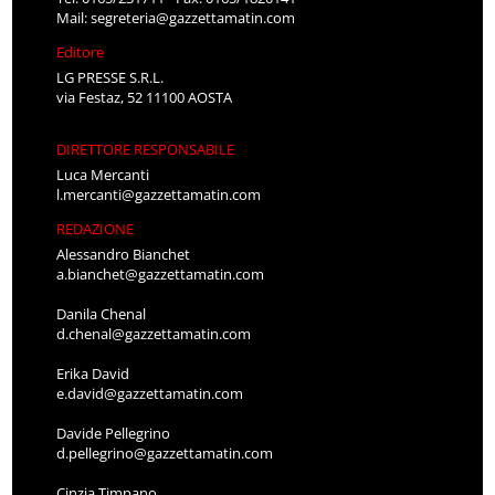
Mail:
segreteria@gazzettamatin.com
Editore
LG PRESSE S.R.L.
via Festaz, 52 11100 AOSTA
DIRETTORE RESPONSABILE
Luca Mercanti
l.mercanti@gazzettamatin.com
REDAZIONE
Alessandro Bianchet
a.bianchet@gazzettamatin.com
Danila Chenal
d.chenal@gazzettamatin.com
Erika David
e.david@gazzettamatin.com
Davide Pellegrino
d.pellegrino@gazzettamatin.com
Cinzia Timpano