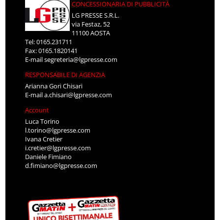
CONCESSIONARIA DI PUBBLICITÀ
LG PRESSE S.R.L.
via Festaz, 52
11100 AOSTA
Tel: 0165.231711
Fax: 0165.1820141
E-mail
segreteria@lgpresse.com
RESPONSABILE DI AGENZIA
Arianna Gori Chisari
E-mail
a.chisari@lgpresse.com
Account
Luca Torino
l.torino@lgpresse.com
Ivana Cretier
i.cretier@lgpresse.com
Daniele Fimiano
d.fimiano@lgpresse.com