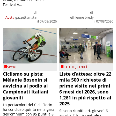
Festival A...
di
di
Aosta
gazzettamatin
ethienne bredy
il 07/08/2026
il 07/08/2026
SPORT
SALUTE
,
SANITÀ
Ciclismo su pista:
Liste d’attesa: oltre 22
Mélanie Bosonin si
mila 500 richieste di
avvicina al podio ai
prime visite nei primi
Campionati Italiani
6 mesi del 2026, sono
giovanili
1.261 in più rispetto al
2025
La portacolori del Cicli Fiorin
ha concluso quinta nella gara
Si sono riuniti ieri, giovedì 6
dell'omnium con 95 punti a 8
agosto, l'Unità centrale di