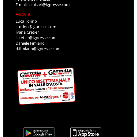
E-mail
a.chisari@lgpresse.com
Account
Luca Torino
l.torino@lgpresse.com
Ivana Cretier
i.cretier@lgpresse.com
Daniele Fimiano
d.fimiano@lgpresse.com