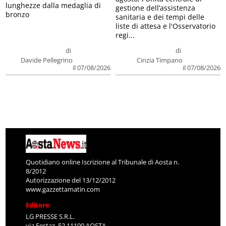
lunghezze dalla medaglia di
gestione dell’assistenza
bronzo
sanitaria e dei tempi delle
liste di attesa e l'Osservatorio
regi...
di
di
Davide Pellegrino
Cinzia Timpano
il 07/08/2026
il 07/08/2026
Quotidiano online Iscrizione al Tribunale di Aosta n.
8/2012
Autorizzazione del 13/12/2012
www.gazzettamatin.com
Editore
LG PRESSE S.R.L.
via Festaz, 52 11100 AOSTA