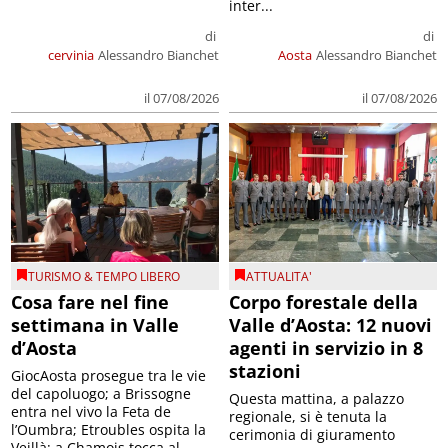
inter...
di
di
cervinia
Alessandro Bianchet
Aosta
Alessandro Bianchet
il 07/08/2026
il 07/08/2026
TURISMO & TEMPO LIBERO
ATTUALITA'
Cosa fare nel fine
Corpo forestale della
settimana in Valle
Valle d’Aosta: 12 nuovi
d’Aosta
agenti in servizio in 8
stazioni
GiocAosta prosegue tra le vie
del capoluogo; a Brissogne
Questa mattina, a palazzo
entra nel vivo la Feta de
regionale, si è tenuta la
l’Oumbra; Etroubles ospita la
cerimonia di giuramento
Veillà; a Chamois tocca al