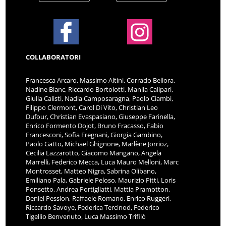
COLLABORATORI
Francesca Arcaro, Massimo Altini, Corrado Bellora,
Nadine Blanc, Riccardo Bortolotti, Manila Calipari,
Giulia Calisti, Nadia Camposaragna, Paolo Ciambi,
Filippo Clermont, Carol Di Vito, Christian Leo
Dufour, Christian Evaspasiano, Giuseppe Farinella,
Enrico Formento Dojot, Bruno Fracasso, Fabio
Francesconi, Sofia Fregnani, Giorgia Gambino,
Paolo Gatto, Michael Ghignone, Marlène Jorrioz,
Cecilia Lazzarotto, Giacomo Mangano, Angela
Marrelli, Federico Mecca, Luca Mauro Melloni, Marc
Montrosset, Matteo Nigra, Sabrina Olibano,
Emiliano Pala, Gabriele Peloso, Maurizio Pitti, Loris
Ponsetto, Andrea Portigliatti, Mattia Pramotton,
Deniel Pession, Raffaele Romano, Enrico Ruggeri,
Riccardo Savoye, Federica Tercinod, Federico
Tigellio Benvenuto, Luca Massimo Trifilò