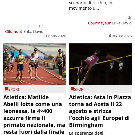
scenario di rischio, in
movimento u...
di
Courmayeur
Erika David
di
Ollomont
Erika David
il 06/08/2026
il 06/08/2026
SPORT
SPORT
Atletica: Matilde
Atletica: Asta in Piazza
Abelli lotta come una
torna ad Aosta il 22
leonessa, la 4×400
agosto e strizza
azzurra firma il
l’occhio agli Europei di
primato nazionale, ma
Birmingham
resta fuori dalla finale
La speranza degli