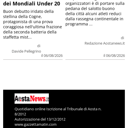
dei Mondiali Under 20
organizzatori è di portare sulla
pedana del salotto buono
Buon debutto iridato della
della città alcuni atleti reduci
stellina della Cogne,
dalla rassegna continentale in
protagonista di una prova
programma ...
coraggiosa nell'ultima frazione
della seconda batteria della
staffetta mist...
di
Redazione Aostanews.it
di
Davide Pellegrino
il 06/08/2026
il 06/08/2026
Quotidiano online Iscrizione al Tribunale di Aosta n.
8/2012
Autorizzazione del 13/12/2012
www.gazzettamatin.com