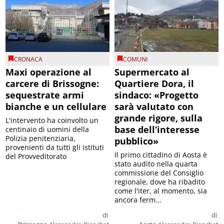
CRONACA
COMUNI
Maxi operazione al
Supermercato al
carcere di Brissogne:
Quartiere Dora, il
sequestrate armi
sindaco: «Progetto
bianche e un cellulare
sarà valutato con
grande rigore, sulla
L'intervento ha coinvolto un
base dell’interesse
centinaio di uomini della
Polizia penitenziaria,
pubblico»
provenienti da tutti gli istituti
Il primo cittadino di Aosta è
del Provveditorato
stato audito nella quarta
commissione del Consiglio
regionale, dove ha ribadito
come l'iter, al momento, sia
ancora ferm...
di
di