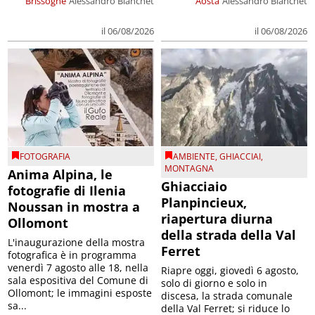
Brissogne
Alessandro Bianchet
Aosta
Alessandro Bianchet
il 06/08/2026
il 06/08/2026
FOTOGRAFIA
AMBIENTE
,
GHIACCIAI
,
MONTAGNA
Anima Alpina, le
Ghiacciaio
fotografie di Ilenia
Planpincieux,
Noussan in mostra a
riapertura diurna
Ollomont
della strada della Val
L'inaugurazione della mostra
Ferret
fotografica è in programma
venerdì 7 agosto alle 18, nella
Riapre oggi, giovedì 6 agosto,
sala espositiva del Comune di
solo di giorno e solo in
Ollomont; le immagini esposte
discesa, la strada comunale
sa...
della Val Ferret; si riduce lo