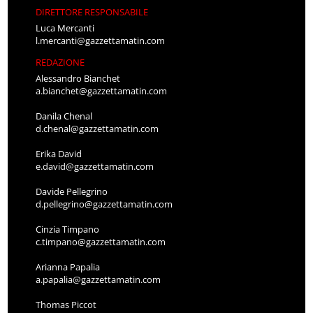
DIRETTORE RESPONSABILE
Luca Mercanti
l.mercanti@gazzettamatin.com
REDAZIONE
Alessandro Bianchet
a.bianchet@gazzettamatin.com
Danila Chenal
d.chenal@gazzettamatin.com
Erika David
e.david@gazzettamatin.com
Davide Pellegrino
d.pellegrino@gazzettamatin.com
Cinzia Timpano
c.timpano@gazzettamatin.com
Arianna Papalia
a.papalia@gazzettamatin.com
Thomas Piccot