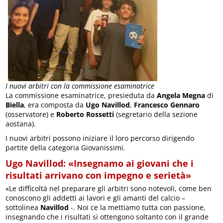
I nuovi arbitri con la commissione esaminatrice
La commissione esaminatrice, presieduta da
Angela Megna
di
Biella
, era composta da
Ugo Navillod
,
Francesco Gennaro
(osservatore) e
Roberto Rossetti
(segretario della sezione
aostana).
I nuovi arbitri possono iniziare il loro percorso dirigendo
partite della categoria Giovanissimi.
Ugo Navillod: «Insegnamo ai giovani che i
risultati arrivano con impegno e serietà»
«Le difficoltà nel preparare gli arbitri sono notevoli, come ben
conoscono gli addetti ai lavori e gli amanti del calcio –
sottolinea
Navillod
-. Noi ce la mettiamo tutta con passione,
insegnando che i risultati si ottengono soltanto con il grande