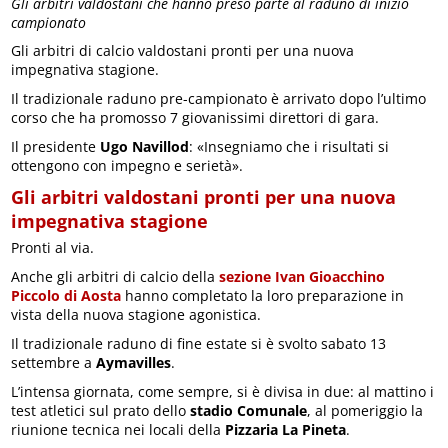
Gli arbitri valdostani che hanno preso parte al raduno di inizio
campionato
Gli arbitri di calcio valdostani pronti per una nuova
impegnativa stagione.
Il tradizionale raduno pre-campionato è arrivato dopo l’ultimo
corso che ha promosso 7 giovanissimi direttori di gara.
Il presidente
Ugo Navillod
: «Insegniamo che i risultati si
ottengono con impegno e serietà».
Gli arbitri valdostani pronti per una nuova
impegnativa stagione
Pronti al via.
Anche gli arbitri di calcio della
sezione Ivan Gioacchino
Piccolo di Aosta
hanno completato la loro preparazione in
vista della nuova stagione agonistica.
Il tradizionale raduno di fine estate si è svolto sabato 13
settembre a
Aymavilles
.
L’intensa giornata, come sempre, si è divisa in due: al mattino i
test atletici sul prato dello
stadio Comunale
, al pomeriggio la
riunione tecnica nei locali della
Pizzaria La Pineta
.