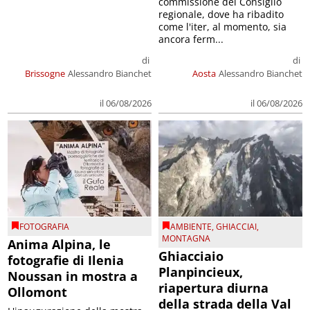
commissione del Consiglio
regionale, dove ha ribadito
come l'iter, al momento, sia
ancora ferm...
di
di
Brissogne
Alessandro Bianchet
Aosta
Alessandro Bianchet
il 06/08/2026
il 06/08/2026
FOTOGRAFIA
AMBIENTE
,
GHIACCIAI
,
MONTAGNA
Anima Alpina, le
Ghiacciaio
fotografie di Ilenia
Planpincieux,
Noussan in mostra a
riapertura diurna
Ollomont
della strada della Val