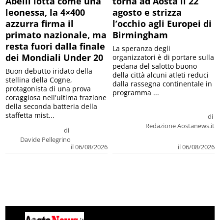
Abelli lotta come una
torna ad Aosta il 22
leonessa, la 4×400
agosto e strizza
azzurra firma il
l’occhio agli Europei di
primato nazionale, ma
Birmingham
resta fuori dalla finale
La speranza degli
dei Mondiali Under 20
organizzatori è di portare sulla
pedana del salotto buono
Buon debutto iridato della
della città alcuni atleti reduci
stellina della Cogne,
dalla rassegna continentale in
protagonista di una prova
programma ...
coraggiosa nell'ultima frazione
della seconda batteria della
staffetta mist...
di
Redazione Aostanews.it
di
Davide Pellegrino
il 06/08/2026
il 06/08/2026