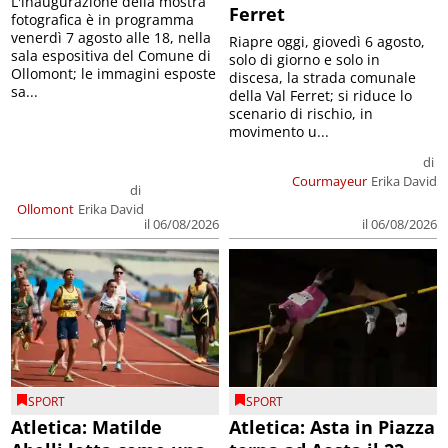
L'inaugurazione della mostra
Ferret
fotografica è in programma
venerdì 7 agosto alle 18, nella
Riapre oggi, giovedì 6 agosto,
sala espositiva del Comune di
solo di giorno e solo in
Ollomont; le immagini esposte
discesa, la strada comunale
sa...
della Val Ferret; si riduce lo
scenario di rischio, in
movimento u...
di
Courmayeur
Erika David
di
Ollomont
Erika David
il 06/08/2026
il 06/08/2026
SPORT
SPORT
Atletica: Matilde
Atletica: Asta in Piazza