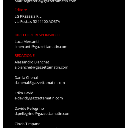
Mail:
segreteria@gazzettamatin.com
Editore
LG PRESSE S.R.L.
via Festaz, 52 11100 AOSTA
DIRETTORE RESPONSABILE
Luca Mercanti
l.mercanti@gazzettamatin.com
REDAZIONE
Alessandro Bianchet
a.bianchet@gazzettamatin.com
Danila Chenal
d.chenal@gazzettamatin.com
Erika David
e.david@gazzettamatin.com
Davide Pellegrino
d.pellegrino@gazzettamatin.com
Cinzia Timpano