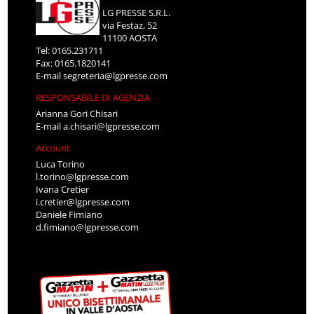
LG PRESSE S.R.L.
via Festaz, 52
11100 AOSTA
Tel: 0165.231711
Fax: 0165.1820141
E-mail
segreteria@lgpresse.com
RESPONSABILE DI AGENZIA
Arianna Gori Chisari
E-mail
a.chisari@lgpresse.com
Account
Luca Torino
l.torino@lgpresse.com
Ivana Cretier
i.cretier@lgpresse.com
Daniele Fimiano
d.fimiano@lgpresse.com