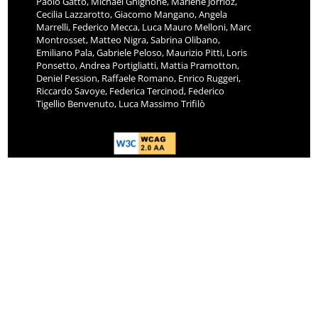
Paolo Gatto, Michael Ghignone, Marlène Jorrioz,
Cecilia Lazzarotto, Giacomo Mangano, Angela
Marrelli, Federico Mecca, Luca Mauro Melloni, Marc
Montrosset, Matteo Nigra, Sabrina Olibano,
Emiliano Pala, Gabriele Peloso, Maurizio Pitti, Loris
Ponsetto, Andrea Portigliatti, Mattia Pramotton,
Deniel Pession, Raffaele Romano, Enrico Ruggeri,
Riccardo Savoye, Federica Tercinod, Federico
Tigellio Benvenuto, Luca Massimo Trifilò