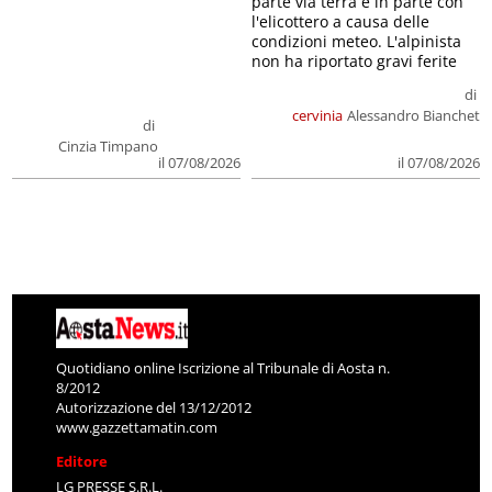
parte via terra e in parte con
l'elicottero a causa delle
condizioni meteo. L'alpinista
non ha riportato gravi ferite
di
cervinia
Alessandro Bianchet
di
Cinzia Timpano
il 07/08/2026
il 07/08/2026
Quotidiano online Iscrizione al Tribunale di Aosta n.
8/2012
Autorizzazione del 13/12/2012
www.gazzettamatin.com
Editore
LG PRESSE S.R.L.