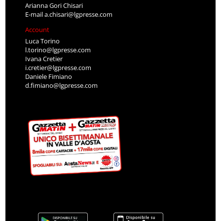
Arianna Gori Chisari
E-mail
a.chisari@lgpresse.com
Account
Luca Torino
l.torino@lgpresse.com
Ivana Cretier
i.cretier@lgpresse.com
Daniele Fimiano
d.fimiano@lgpresse.com