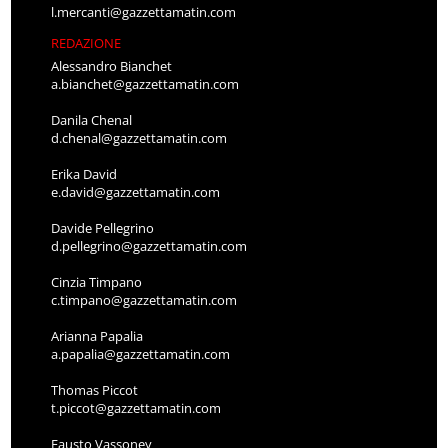
l.mercanti@gazzettamatin.com
REDAZIONE
Alessandro Bianchet
a.bianchet@gazzettamatin.com
Danila Chenal
d.chenal@gazzettamatin.com
Erika David
e.david@gazzettamatin.com
Davide Pellegrino
d.pellegrino@gazzettamatin.com
Cinzia Timpano
c.timpano@gazzettamatin.com
Arianna Papalia
a.papalia@gazzettamatin.com
Thomas Piccot
t.piccot@gazzettamatin.com
Fausto Vassoney