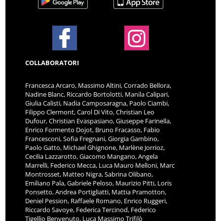
COLLABORATORI
Francesca Arcaro, Massimo Altini, Corrado Bellora,
Nadine Blanc, Riccardo Bortolotti, Manila Calipari,
Giulia Calisti, Nadia Camposaragna, Paolo Ciambi,
Filippo Clermont, Carol Di Vito, Christian Leo
Dufour, Christian Evaspasiano, Giuseppe Farinella,
Enrico Formento Dojot, Bruno Fracasso, Fabio
Francesconi, Sofia Fregnani, Giorgia Gambino,
Paolo Gatto, Michael Ghignone, Marlène Jorrioz,
Cecilia Lazzarotto, Giacomo Mangano, Angela
Marrelli, Federico Mecca, Luca Mauro Melloni, Marc
Montrosset, Matteo Nigra, Sabrina Olibano,
Emiliano Pala, Gabriele Peloso, Maurizio Pitti, Loris
Ponsetto, Andrea Portigliatti, Mattia Pramotton,
Deniel Pession, Raffaele Romano, Enrico Ruggeri,
Riccardo Savoye, Federica Tercinod, Federico
Tigellio Benvenuto, Luca Massimo Trifilò