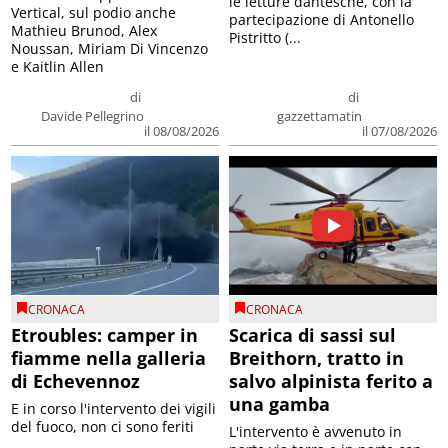
le letture dantesche, con la
Vertical, sul podio anche
partecipazione di Antonello
Mathieu Brunod, Alex
Pistritto (...
Noussan, Miriam Di Vincenzo
e Kaitlin Allen
di
di
Davide Pellegrino
gazzettamatin
il 08/08/2026
il 07/08/2026
CRONACA
CRONACA
Etroubles: camper in
Scarica di sassi sul
fiamme nella galleria
Breithorn, tratto in
di Echevennoz
salvo alpinista ferito a
una gamba
E in corso l'intervento dei vigili
del fuoco, non ci sono feriti
L'intervento è avvenuto in