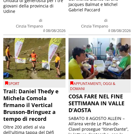
Ondata di generosità per i tre
Jacques Balmat e Michel
giovani della provincia di
Gabriel Paccard
Udine
di
di
Cinzia Timpano
Cinzia Timpano
il 08/08/2026
il 08/08/2026
SPORT
APPUNTAMENTI
,
OGGI &
DOMANI
Trail: Daniel Thedy e
COSA FARE NEL FINE
Michela Comola
SETTIMANA IN VALLE
firmano il Vertical
D’AOSTA
Brusson-Bringuez a
tempo di record
SABATO 8 AGOSTO ALLEIN –
All’area verde Le Plan-de-
Oltre 200 atleti al via
Clavel prosegue “ItinerDante”,
dell'ultima tappa del Défì