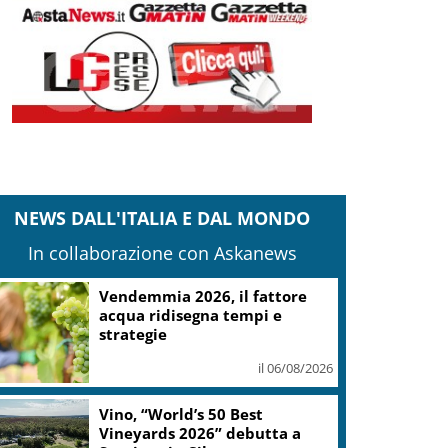
NEWS DALL'ITALIA E DAL MONDO
In collaborazione con Askanews
Un corto su Piero Manzoni,
ritratto d’artista tra storia e
fiction
il 06/08/2026
Bper: utile semestre record,
aggiorna piano al 2028 con 7,5