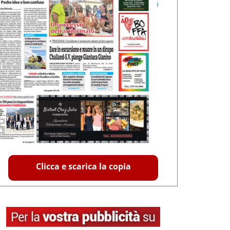
Clicca e scarica la copia