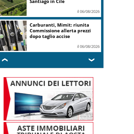
mld ai soci
il 06/08/2026
Risoluzione ‘campo largo’ su
Giorgetti agita Pd, tensione
con i Riformisti
il 05/08/2026
❮
❯