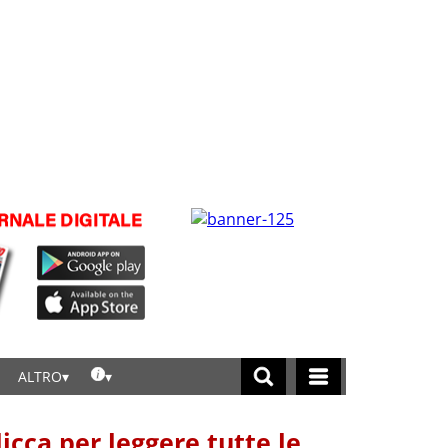
ALTRO
licca per leggere tutte le