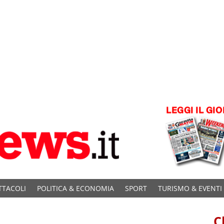
TTACOLI
POLITICA & ECONOMIA
SPORT
TURISMO & EVENTI
C