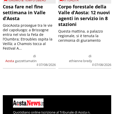
TURISMO & TEMPO LIBERO
ATTUALITA'
Cosa fare nel fine
Corpo forestale della
settimana in Valle
Valle d’Aosta: 12 nuovi
d’Aosta
agenti in servizio in 8
stazioni
GiocAosta prosegue tra le vie
del capoluogo; a Brissogne
Questa mattina, a palazzo
entra nel vivo la Feta de
regionale, si è tenuta la
l’Oumbra; Etroubles ospita la
cerimonia di giuramento
Veillà; a Chamois tocca al
Festival A...
di
di
Aosta
gazzettamatin
ethienne bredy
il 07/08/2026
il 07/08/2026
Quotidiano online Iscrizione al Tribunale di Aosta n.