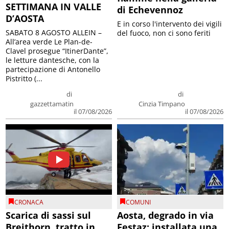
SETTIMANA IN VALLE
di Echevennoz
D’AOSTA
E in corso l'intervento dei vigili
SABATO 8 AGOSTO ALLEIN –
del fuoco, non ci sono feriti
All’area verde Le Plan-de-
Clavel prosegue “ItinerDante”,
le letture dantesche, con la
partecipazione di Antonello
Pistritto (...
di
di
gazzettamatin
Cinzia Timpano
il 07/08/2026
il 07/08/2026
CRONACA
COMUNI
Scarica di sassi sul
Aosta, degrado in via
Breithorn, tratto in
Festaz: installata una