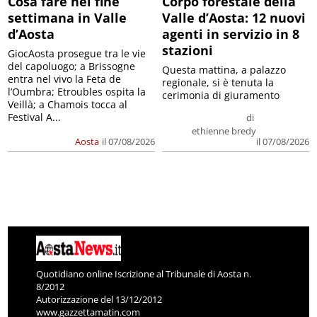
Cosa fare nel fine
Corpo forestale della
settimana in Valle
Valle d’Aosta: 12 nuovi
d’Aosta
agenti in servizio in 8
stazioni
GiocAosta prosegue tra le vie
del capoluogo; a Brissogne
Questa mattina, a palazzo
entra nel vivo la Feta de
regionale, si è tenuta la
l’Oumbra; Etroubles ospita la
cerimonia di giuramento
Veillà; a Chamois tocca al
Festival A...
di
ethienne bredy
Aosta
il 07/08/2026
il 07/08/2026
Quotidiano online Iscrizione al Tribunale di Aosta n.
8/2012
Autorizzazione del 13/12/2012
www.gazzettamatin.com