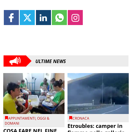
ULTIME NEWS
APPUNTAMENTI
,
OGGI &
CRONACA
DOMANI
Etroubles: camper in
COSA FARE NEL FINE