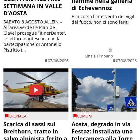
fiamme nella galleria
SETTIMANA IN VALLE
di Echevennoz
D’AOSTA
E in corso l'intervento dei vigili
SABATO 8 AGOSTO ALLEIN –
del fuoco, non ci sono feriti
All’area verde Le Plan-de-
Clavel prosegue “ItinerDante”,
le letture dantesche, con la
partecipazione di Antonello
Pistritto (...
di
Cinzia Timpano
il 07/08/2026
il 07/08/2026
CRONACA
COMUNI
Scarica di sassi sul
Aosta, degrado in via
Breithorn, tratto in
Festaz: installata una
salvo alpinista ferito a
telecamera alla Torre