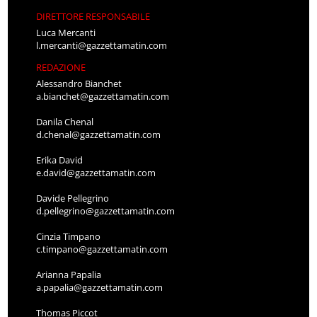
DIRETTORE RESPONSABILE
Luca Mercanti
l.mercanti@gazzettamatin.com
REDAZIONE
Alessandro Bianchet
a.bianchet@gazzettamatin.com
Danila Chenal
d.chenal@gazzettamatin.com
Erika David
e.david@gazzettamatin.com
Davide Pellegrino
d.pellegrino@gazzettamatin.com
Cinzia Timpano
c.timpano@gazzettamatin.com
Arianna Papalia
a.papalia@gazzettamatin.com
Thomas Piccot