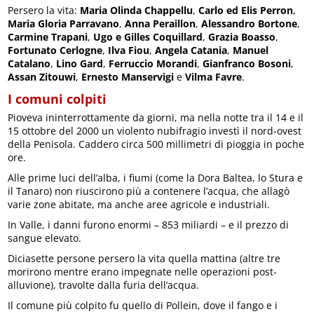
Persero la vita:
Maria Olinda Chappellu
,
Carlo ed Elis Perron
,
Maria Gloria Parravano
,
Anna Peraillon
,
Alessandro Bortone
,
Carmine Trapani
,
Ugo e Gilles Coquillard
,
Grazia Boasso
,
Fortunato Cerlogne
,
Ilva Fiou
,
Angela Catania
,
Manuel
Catalano
,
Lino Gard
,
Ferruccio Morandi
,
Gianfranco Bosoni
,
Assan Zitouwi
,
Ernesto Manservigi
e
Vilma Favre
.
I comuni colpiti
Pioveva ininterrottamente da giorni, ma nella notte tra il 14 e il
15 ottobre del 2000 un violento nubifragio investì il nord-ovest
della Penisola. Caddero circa 500 millimetri di pioggia in poche
ore.
Alle prime luci dell’alba, i fiumi (come la Dora Baltea, lo Stura e
il Tanaro) non riuscirono più a contenere l’acqua, che allagò
varie zone abitate, ma anche aree agricole e industriali.
In Valle, i danni furono enormi – 853 miliardi – e il prezzo di
sangue elevato.
Diciasette persone persero la vita quella mattina (altre tre
morirono mentre erano impegnate nelle operazioni post-
alluvione), travolte dalla furia dell’acqua.
Il comune più colpito fu quello di Pollein, dove il fango e i