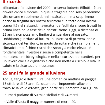
Il ricordo
«Ricordare l’alluvione del 2000 – osserva Roberto Billotti – è un
dovere civico e morale. In quella tragedia non solo perdemmo
vite umane e subimmo danni incalcolabili, ma scoprimmo
anche la fragilità del nostro territorio e la forza della nostra
comunità nel rialzarsi. I lavoratori dell’edilizia si sono trovati in
prima linea nella fase della ricostruzione. Oggi, a distanza di
25 anni, non possiamo limitarci a guardare al passato.
Dobbiamo guardare al futuro, in un’ottica di prevenzione e
sicurezza del territorio, in modo da evitare che i cambiamenti
climatici amplifichino rischi che sono già molto elevati. È
fondamentale investire risorse e competenze nella
manutenzione idrogeologica e nella sicurezza dei cantieri, per
un lavoro che sia dignitoso e che non metta a rischio la vita, la
salute e la sicurezza di nessuno».
25 anni fa la grande alluvione
Acqua, fango e detriti. Era una domenica mattina di pioggia il
15 ottobre di 25 anni fa, quando un’imponente alluvione
travolse la Valle d’Aosta, gran parte del Piemonte e la Liguria.
I numeri parlano di 50 mila sfollati e di 24 morti.
In Valle d’Aosta il maggior numero di morti, 20.