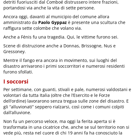
detriti fuoriusciti dal Comboé distrussero intere frazioni,
portandosi via anche la vita di sette persone.
Ancora oggi, davanti al municipio del comune allora
amministrato da
Paolo Gyppaz
è presente una scultura che
raffigura sette colombe che volano via.
Anche a Fénis fu una tragedia. Qui, le vittime furono sei.
Scene di distruzione anche a Donnas, Brissogne, Nus e
Gressoney.
Mentre il fango era ancora in movimento, sui luoghi del
disastro arrivarono i primi soccorritori e numerosi residenti
furono sfollati.
I soccorsi
Per settimane, con guanti, stivali e pale, numerosi valdostani e
volontari da tutta Italia (oltre che l’Esercito e le Forze
dell’ordine) lavorarono senza tregua sulle zone del disastro. E
gli “alluvionati” seppero rialzarsi, così come i comuni colpiti
dall’alluvione.
Non fu un percorso veloce, ma oggi la ferita aperta si è
trasformata in una cicatrice che, anche se sul territorio non si
vede più, resta nel cuore di chi 19 anni fa ha conosciuto la