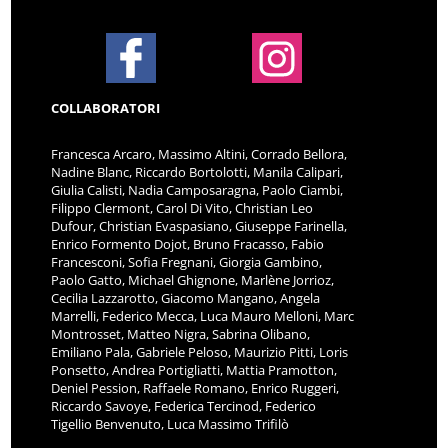
COLLABORATORI
Francesca Arcaro, Massimo Altini, Corrado Bellora,
Nadine Blanc, Riccardo Bortolotti, Manila Calipari,
Giulia Calisti, Nadia Camposaragna, Paolo Ciambi,
Filippo Clermont, Carol Di Vito, Christian Leo
Dufour, Christian Evaspasiano, Giuseppe Farinella,
Enrico Formento Dojot, Bruno Fracasso, Fabio
Francesconi, Sofia Fregnani, Giorgia Gambino,
Paolo Gatto, Michael Ghignone, Marlène Jorrioz,
Cecilia Lazzarotto, Giacomo Mangano, Angela
Marrelli, Federico Mecca, Luca Mauro Melloni, Marc
Montrosset, Matteo Nigra, Sabrina Olibano,
Emiliano Pala, Gabriele Peloso, Maurizio Pitti, Loris
Ponsetto, Andrea Portigliatti, Mattia Pramotton,
Deniel Pession, Raffaele Romano, Enrico Ruggeri,
Riccardo Savoye, Federica Tercinod, Federico
Tigellio Benvenuto, Luca Massimo Trifilò