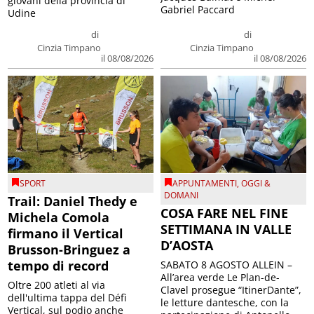
giovani della provincia di
Gabriel Paccard
Udine
di
di
Cinzia Timpano
Cinzia Timpano
il 08/08/2026
il 08/08/2026
SPORT
APPUNTAMENTI
,
OGGI &
DOMANI
Trail: Daniel Thedy e
COSA FARE NEL FINE
Michela Comola
SETTIMANA IN VALLE
firmano il Vertical
D’AOSTA
Brusson-Bringuez a
tempo di record
SABATO 8 AGOSTO ALLEIN –
All’area verde Le Plan-de-
Oltre 200 atleti al via
Clavel prosegue “ItinerDante”,
dell'ultima tappa del Défì
le letture dantesche, con la
Vertical, sul podio anche