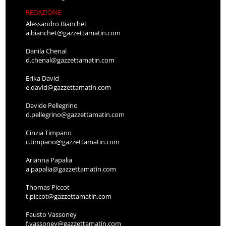
REDAZIONE
Alessandro Bianchet
a.bianchet@gazzettamatin.com
Danila Chenal
d.chenal@gazzettamatin.com
Erika David
e.david@gazzettamatin.com
Davide Pellegrino
d.pellegrino@gazzettamatin.com
Cinzia Timpano
c.timpano@gazzettamatin.com
Arianna Papalia
a.papalia@gazzettamatin.com
Thomas Piccot
t.piccot@gazzettamatin.com
Fausto Vassoney
f.vassoney@gazzettamatin.com