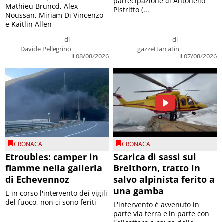
partecipazione di Antonello
Mathieu Brunod, Alex
Pistritto (...
Noussan, Miriam Di Vincenzo
e Kaitlin Allen
di
di
Davide Pellegrino
gazzettamatin
il 08/08/2026
il 07/08/2026
CRONACA
CRONACA
Etroubles: camper in
Scarica di sassi sul
fiamme nella galleria
Breithorn, tratto in
di Echevennoz
salvo alpinista ferito a
una gamba
E in corso l'intervento dei vigili
del fuoco, non ci sono feriti
L'intervento è avvenuto in
parte via terra e in parte con