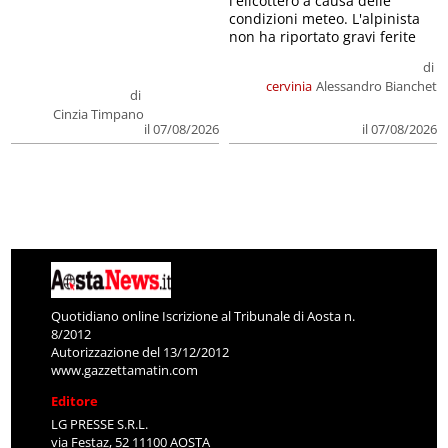
l'elicottero a causa delle
condizioni meteo. L'alpinista
non ha riportato gravi ferite
di
cervinia
Alessandro Bianchet
di
Cinzia Timpano
il 07/08/2026
il 07/08/2026
Quotidiano online Iscrizione al Tribunale di Aosta n.
8/2012
Autorizzazione del 13/12/2012
www.gazzettamatin.com
Editore
LG PRESSE S.R.L.
via Festaz, 52 11100 AOSTA