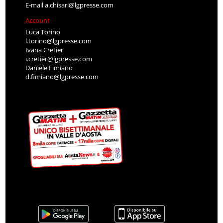
E-mail
a.chisari@lgpresse.com
Account
Luca Torino
l.torino@lgpresse.com
Ivana Cretier
i.cretier@lgpresse.com
Daniele Fimiano
d.fimiano@lgpresse.com