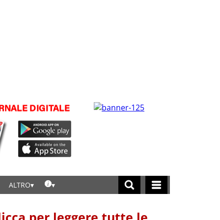
ALTRO
licca per leggere tutte le