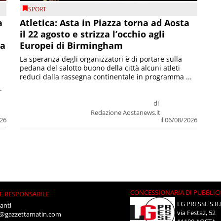
SPORT
a
Atletica: Asta in Piazza torna ad Aosta
il 22 agosto e strizza l’occhio agli
la
Europei di Birmingham
La speranza degli organizzatori è di portare sulla
pedana del salotto buono della città alcuni atleti
reduci dalla rassegna continentale in programma ...
.
di
Redazione Aostanews.it
026
il 06/08/2026
CONCESSIONARIA DI PUBBLIC
E RESPONSABILE
LG PRESSE S.R.
anti
via Festaz, 52
i@gazzettamatin.com