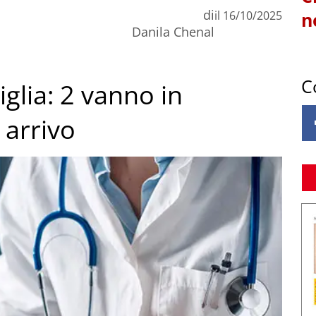
di
il
16/10/2025
n
Danila Chenal
C
iglia: 2 vanno in
 arrivo