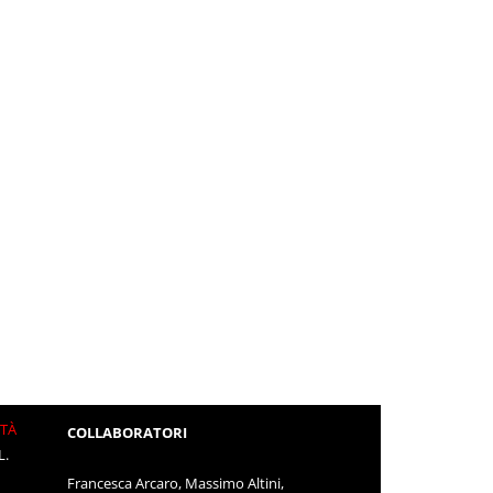
ITÀ
COLLABORATORI
L.
Francesca Arcaro, Massimo Altini,