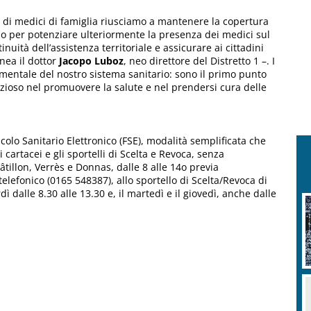
e di medici di famiglia riusciamo a mantenere la copertura
amo per potenziare ulteriormente la presenza dei medici sul
tinuità dell’assistenza territoriale e assicurare ai cittadini
inea il dottor
Jacopo Luboz
, neo direttore del Distretto 1 –. I
mentale del nostro sistema sanitario: sono il primo punto
zioso nel promuovere la salute e nel prendersi cura delle
icolo Sanitario Elettronico (FSE), modalità semplificata che
artacei e gli sportelli di Scelta e Revoca, senza
âtillon, Verrès e Donnas, dalle 8 alle 14o previa
telefonico (0165 548387), allo sportello di Scelta/Revoca di
ì dalle 8.30 alle 13.30 e, il martedì e il giovedì, anche dalle