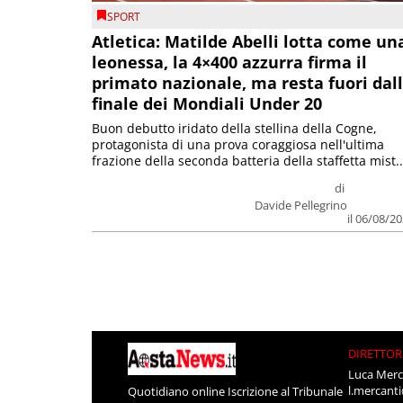
SPORT
Atletica: Matilde Abelli lotta come un
leonessa, la 4×400 azzurra firma il
primato nazionale, ma resta fuori dal
finale dei Mondiali Under 20
Buon debutto iridato della stellina della Cogne,
protagonista di una prova coraggiosa nell'ultima
frazione della seconda batteria della staffetta mist..
di
Davide Pellegrino
il 06/08/2
DIRETTOR
Luca Merc
l.mercant
Quotidiano online Iscrizione al Tribunale