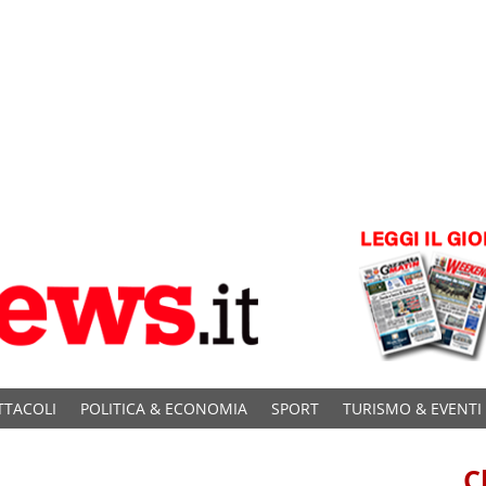
TTACOLI
POLITICA & ECONOMIA
SPORT
TURISMO & EVENTI
C