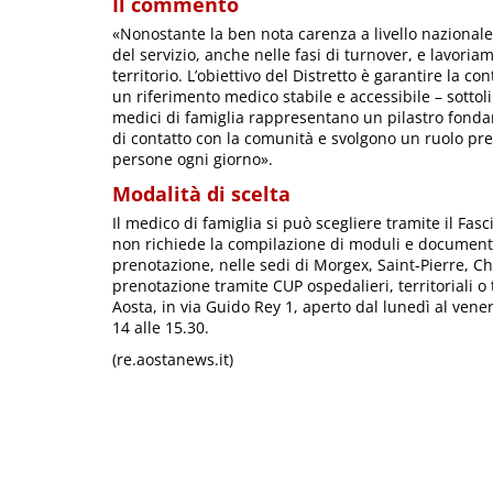
Il commento
«Nonostante la ben nota carenza a livello nazional
del servizio, anche nelle fasi di turnover, e lavori
territorio. L’obiettivo del Distretto è garantire la con
un riferimento medico stabile e accessibile – sottol
medici di famiglia rappresentano un pilastro fonda
di contatto con la comunità e svolgono un ruolo pre
persone ogni giorno».
Modalità di scelta
Il medico di famiglia si può scegliere tramite il Fasc
non richiede la compilazione di moduli e documenti c
prenotazione, nelle sedi di Morgex, Saint-Pierre, Ch
prenotazione tramite CUP ospedalieri, territoriali o 
Aosta, in via Guido Rey 1, aperto dal lunedì al venerd
14 alle 15.30.
(re.aostanews.it)