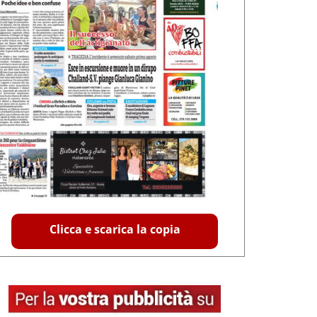
Clicca e scarica la copia