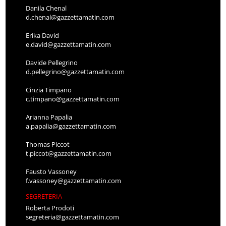
Danila Chenal
d.chenal@gazzettamatin.com
Erika David
e.david@gazzettamatin.com
Davide Pellegrino
d.pellegrino@gazzettamatin.com
Cinzia Timpano
c.timpano@gazzettamatin.com
Arianna Papalia
a.papalia@gazzettamatin.com
Thomas Piccot
t.piccot@gazzettamatin.com
Fausto Vassoney
f.vassoney@gazzettamatin.com
SEGRETERIA
Roberta Prodoti
segreteria@gazzettamatin.com