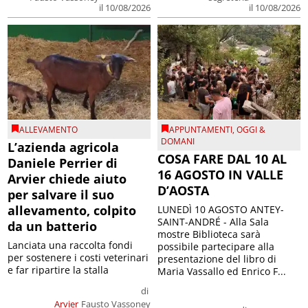
il 10/08/2026
il 10/08/2026
ALLEVAMENTO
APPUNTAMENTI
,
OGGI &
DOMANI
L’azienda agricola
COSA FARE DAL 10 AL
Daniele Perrier di
16 AGOSTO IN VALLE
Arvier chiede aiuto
D’AOSTA
per salvare il suo
allevamento, colpito
LUNEDÌ 10 AGOSTO ANTEY-
SAINT-ANDRÉ - Alla Sala
da un batterio
mostre Biblioteca sarà
Lanciata una raccolta fondi
possibile partecipare alla
per sostenere i costi veterinari
presentazione del libro di
e far ripartire la stalla
Maria Vassallo ed Enrico F...
di
Arvier
Fausto Vassoney