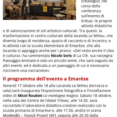
Erbavoglio, nel
corso della
conferenza
sull’evento di
Erésaz, le proprie
attività didattiche
e di valorizzazione di siti artistico-culturali. Tra questi, la
trasformazione in centro culturale della locanda Le Milieu, che
diventa luogo di residenza, spazio di racconto e di incontro, e
le attività con la scuola elementare di Emarèse, che alla
locanda si appoggia anche per i pranzi. «Del resto anche il cibo
è cultura», ha commentato
Nicole Seris
di La Clé. «La rassegna
Paesaggio Animato è solo un piccolo seme, che sarà seguito da
altri eventi, ed è dedicata a un paesaggio di cui è necessario
riscrivere una narrazione».
Il programma dell’evento a Emarèse
Venerdì 17 ottobre alle 18 alla Locanda Le Milieu (terrazza e
sala) sarà inaugurata l’esposizione fotografica e l’installazione
video di
Micol Roubini
La montagna magica
. Sabato 18 ottobre,
nella sala del Centre de l’Abbé Trèves, alle 14.30, sarà
raccontato il laboratorio didattico-creativo realizzato con la
scuola primaria di Emarèse e, alle 17.30, andrà in scena
MonkeyBiz – Fossick Project
(40’), seguita alle 20.30 dalla