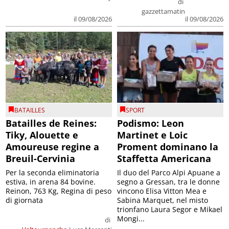
di
gazzettamatin
il 09/08/2026
il 09/08/2026
BATAILLES
SPORT
Batailles de Reines:
Podismo: Leon
Tiky, Alouette e
Martinet e Loic
Amoureuse regine a
Proment dominano la
Breuil-Cervinia
Staffetta Americana
Per la seconda eliminatoria
Il duo del Parco Alpi Apuane a
estiva, in arena 84 bovine.
segno a Gressan, tra le donne
Reinon, 763 Kg, Regina di peso
vincono Elisa Vitton Mea e
di giornata
Sabina Marquet, nel misto
trionfano Laura Segor e Mikael
Mongi...
di