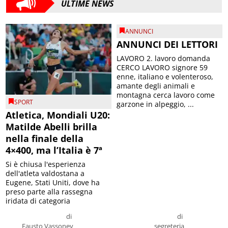
ULTIME NEWS
ANNUNCI
ANNUNCI DEI LETTORI
LAVORO 2. lavoro domanda
CERCO LAVORO signore 59
enne, italiano e volenteroso,
amante degli animali e
montagna cerca lavoro come
SPORT
garzone in alpeggio, ...
Atletica, Mondiali U20:
Matilde Abelli brilla
nella finale della
4×400, ma l’Italia è 7ª
Si è chiusa l'esperienza
dell'atleta valdostana a
Eugene, Stati Uniti, dove ha
preso parte alla rassegna
iridata di categoria
di
di
Fausto Vassoney
segreteria