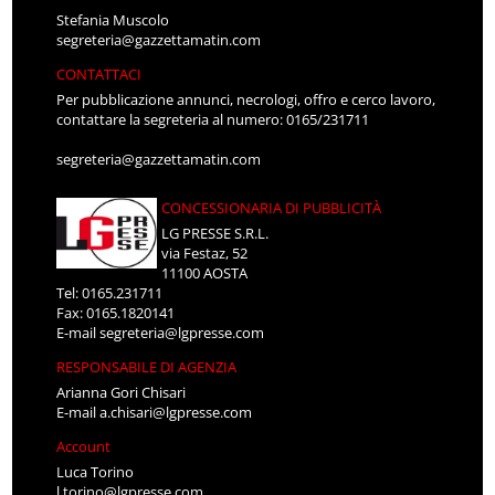
Stefania Muscolo
segreteria@gazzettamatin.com
CONTATTACI
Per pubblicazione annunci, necrologi, offro e cerco lavoro,
contattare la segreteria al numero: 0165/231711
segreteria@gazzettamatin.com
CONCESSIONARIA DI PUBBLICITÀ
LG PRESSE S.R.L.
via Festaz, 52
11100 AOSTA
Tel: 0165.231711
Fax: 0165.1820141
E-mail
segreteria@lgpresse.com
RESPONSABILE DI AGENZIA
Arianna Gori Chisari
E-mail
a.chisari@lgpresse.com
Account
Luca Torino
l.torino@lgpresse.com