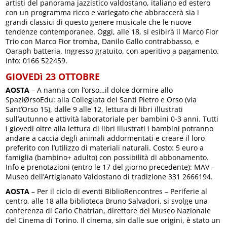
artisti del panorama jazzistico valdostano, italiano ed estero
con un programma ricco e variegato che abbraccerà sia i
grandi classici di questo genere musicale che le nuove
tendenze contemporanee. Oggi, alle 18, si esibirà il Marco Fior
Trio con Marco Fior tromba, Danilo Gallo contrabbasso, e
Oaraph batteria. Ingresso gratuito, con aperitivo a pagamento.
Info: 0166 522459.
GIOVEDì 23 OTTOBRE
AOSTA
– A nanna con l’orso…il dolce dormire allo
SpaziØrsoEdu: alla Collegiata dei Santi Pietro e Orso (via
Sant’Orso 15), dalle 9 alle 12, lettura di libri illustrati
sull’autunno e attività laboratoriale per bambini 0-3 anni. Tutti
i giovedì oltre alla lettura di libri illustrati i bambini potranno
andare a caccia degli animali addormentati e creare il loro
preferito con l’utilizzo di materiali naturali. Costo: 5 euro a
famiglia (bambino+ adulto) con possibilità di abbonamento.
Info e prenotazioni (entro le 17 del giorno precedente): MAV –
Museo dell’Artigianato Valdostano di tradizione 331 2666194.
AOSTA
– Per il ciclo di eventi BiblioRencontres – Periferie al
centro, alle 18 alla biblioteca Bruno Salvadori, si svolge una
conferenza di Carlo Chatrian, direttore del Museo Nazionale
del Cinema di Torino. Il cinema, sin dalle sue origini, è stato un