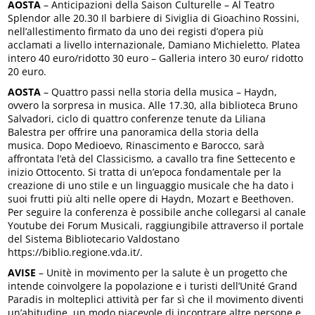
AOSTA
– Anticipazioni della Saison Culturelle – Al Teatro
Splendor alle 20.30 Il barbiere di Siviglia di Gioachino Rossini,
nell’allestimento firmato da uno dei registi d’opera più
acclamati a livello internazionale, Damiano Michieletto. Platea
intero 40 euro/ridotto 30 euro – Galleria intero 30 euro/ ridotto
20 euro.
AOSTA
– Quattro passi nella storia della musica – Haydn,
ovvero la sorpresa in musica. Alle 17.30, alla biblioteca Bruno
Salvadori, ciclo di quattro conferenze tenute da Liliana
Balestra per offrire una panoramica della storia della
musica. Dopo Medioevo, Rinascimento e Barocco, sarà
affrontata l’età del Classicismo, a cavallo tra fine Settecento e
inizio Ottocento. Si tratta di un’epoca fondamentale per la
creazione di uno stile e un linguaggio musicale che ha dato i
suoi frutti più alti nelle opere di Haydn, Mozart e Beethoven.
Per seguire la conferenza è possibile anche collegarsi al canale
Youtube dei Forum Musicali, raggiungibile attraverso il portale
del Sistema Bibliotecario Valdostano
https://biblio.regione.vda.it/.
AVISE
– Unitè in movimento per la salute è un progetto che
intende coinvolgere la popolazione e i turisti dell’Unité Grand
Paradis in molteplici attività per far sì che il movimento diventi
un’abitudine, un modo piacevole di incontrare altre persone e