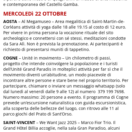
e contemporanea del Castello Gamba.
MERCOLEDì 22 OTTOBRE
AOSTA
– Al Megamuseo – Area megalitica di Saint-Martin-de-
Corléans attività di yoga dalle 18 alle 19.15 al costo di 12 euro.
Per vivere in prima persona la vocazione rituale del sito
archeologico e connettersi con sé stessi, meditazioni condotte
da Sara Alì. Non è prevista la prenotazione. Ai partecipanti è
richiesto di presentarsi muniti di tappetino.
COGNE
– Unité in movimento – Un chilometro di passi,
progetto che intende coinvolgere la popolazione e i turisti
dell’Unité Grand Paradis in molteplici attività per far sì che il
movimento diventi un’abitudine, un modo piacevole di
incontrare altre persone e stare bene nel proprio territorio. Per
partecipare, chiamare o inviare un messaggio whatsapp (solo
dal lunedì al venerdì dalle 9 alle 12) al numero 379 199 7698.
Numero massimo: 20 persone a evento. Il programma di Cogne
prevede un’escursione naturalistica con guida escursionistica,
alla scoperta delle bellezze del luogo, con ritrovo alle 11 al
parco giochi del Prato di Sant’Orso.
SAINT-VINCENT
– We Want Jazz 2025 – Marco Fior Trio. Il
Grand Hôtel Billia accoglie, nella sala Gran Paradiso, alcuni