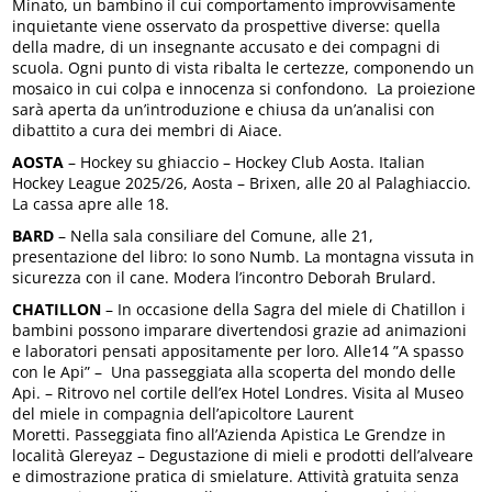
Minato, un bambino il cui comportamento improvvisamente
inquietante viene osservato da prospettive diverse: quella
della madre, di un insegnante accusato e dei compagni di
scuola. Ogni punto di vista ribalta le certezze, componendo un
mosaico in cui colpa e innocenza si confondono. La proiezione
sarà aperta da un’introduzione e chiusa da un’analisi con
dibattito a cura dei membri di Aiace.
AOSTA
– Hockey su ghiaccio – Hockey Club Aosta. Italian
Hockey League 2025/26, Aosta – Brixen, alle 20 al Palaghiaccio.
La cassa apre alle 18.
BARD
– Nella sala consiliare del Comune, alle 21,
presentazione del libro: Io sono Numb. La montagna vissuta in
sicurezza con il cane. Modera l’incontro Deborah Brulard.
CHATILLON
– In occasione della Sagra del miele di Chatillon i
bambini possono imparare divertendosi grazie ad animazioni
e laboratori pensati appositamente per loro. Alle14 ”A spasso
con le Api” – Una passeggiata alla scoperta del mondo delle
Api. – Ritrovo nel cortile dell’ex Hotel Londres. Visita al Museo
del miele in compagnia dell’apicoltore Laurent
Moretti. Passeggiata fino all’Azienda Apistica Le Grendze in
località Glereyaz – Degustazione di mieli e prodotti dell’alveare
e dimostrazione pratica di smielature. Attività gratuita senza