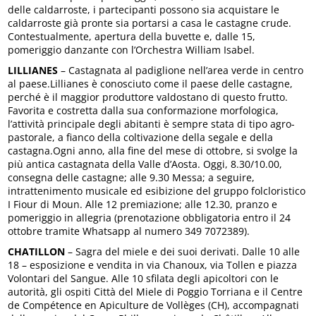
delle caldarroste, i partecipanti possono sia acquistare le
caldarroste già pronte sia portarsi a casa le castagne crude.
Contestualmente, apertura della buvette e, dalle 15,
pomeriggio danzante con l’Orchestra William Isabel.
LILLIANES
– Castagnata al padiglione nell’area verde in centro
al paese.Lillianes è conosciuto come il paese delle castagne,
perché è il maggior produttore valdostano di questo frutto.
Favorita e costretta dalla sua conformazione morfologica,
l’attività principale degli abitanti è sempre stata di tipo agro-
pastorale, a fianco della coltivazione della segale e della
castagna.Ogni anno, alla fine del mese di ottobre, si svolge la
più antica castagnata della Valle d’Aosta. Oggi, 8.30/10.00,
consegna delle castagne; alle 9.30 Messa; a seguire,
intrattenimento musicale ed esibizione del gruppo folcloristico
I Fiour di Moun. Alle 12 premiazione; alle 12.30, pranzo e
pomeriggio in allegria (prenotazione obbligatoria entro il 24
ottobre tramite Whatsapp al numero 349 7072389).
CHATILLON
– Sagra del miele e dei suoi derivati. Dalle 10 alle
18 – esposizione e vendita in via Chanoux, via Tollen e piazza
Volontari del Sangue. Alle 10 sfilata degli apicoltori con le
autorità, gli ospiti Città del Miele di Poggio Torriana e il Centre
de Compétence en Apiculture de Vollèges (CH), accompagnati