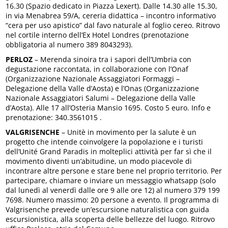
16.30 (Spazio dedicato in Piazza Lexert). Dalle 14.30 alle 15.30,
in via Menabrea 59/A, cereria didattica – incontro informativo
“cera per uso apistico” dal favo naturale al foglio cereo. Ritrovo
nel cortile interno dell’Ex Hotel Londres (prenotazione
obbligatoria al numero 389 8043293).
PERLOZ
– Merenda sinoira tra i sapori dell’Umbria con
degustazione raccontata, in collaborazione con l’Onaf
(Organizzazione Nazionale Assaggiatori Formaggi –
Delegazione della Valle d’Aosta) e l’Onas (Organizzazione
Nazionale Assaggiatori Salumi – Delegazione della Valle
d’Aosta). Alle 17 all’Osteria Mansio 1695. Costo 5 euro. Info e
prenotazione: 340.3561015 .
VALGRISENCHE
– Unitè in movimento per la salute è un
progetto che intende coinvolgere la popolazione e i turisti
dell’Unité Grand Paradis in molteplici attività per far sì che il
movimento diventi un’abitudine, un modo piacevole di
incontrare altre persone e stare bene nel proprio territorio. Per
partecipare, chiamare o inviare un messaggio whatsapp (solo
dal lunedì al venerdì dalle ore 9 alle ore 12) al numero 379 199
7698. Numero massimo: 20 persone a evento. Il programma di
Valgrisenche prevede un’escursione naturalistica con guida
escursionistica, alla scoperta delle bellezze del luogo. Ritrovo