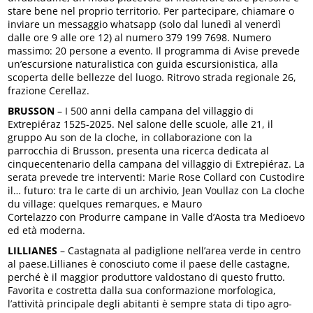
stare bene nel proprio territorio. Per partecipare, chiamare o
inviare un messaggio whatsapp (solo dal lunedì al venerdì
dalle ore 9 alle ore 12) al numero 379 199 7698. Numero
massimo: 20 persone a evento. Il programma di Avise prevede
un’escursione naturalistica con guida escursionistica, alla
scoperta delle bellezze del luogo. Ritrovo strada regionale 26,
frazione Cerellaz.
BRUSSON
– I 500 anni della campana del villaggio di
Extrepiéraz 1525-2025. Nel salone delle scuole, alle 21, il
gruppo Au son de la cloche, in collaborazione con la
parrocchia di Brusson, presenta una ricerca dedicata al
cinquecentenario della campana del villaggio di Extrepiéraz. La
serata prevede tre interventi: Marie Rose Collard con Custodire
il… futuro: tra le carte di un archivio, Jean Voullaz con La cloche
du village: quelques remarques, e Mauro
Cortelazzo con Produrre campane in Valle d’Aosta tra Medioevo
ed età moderna.
LILLIANES
– Castagnata al padiglione nell’area verde in centro
al paese.Lillianes è conosciuto come il paese delle castagne,
perché è il maggior produttore valdostano di questo frutto.
Favorita e costretta dalla sua conformazione morfologica,
l’attività principale degli abitanti è sempre stata di tipo agro-