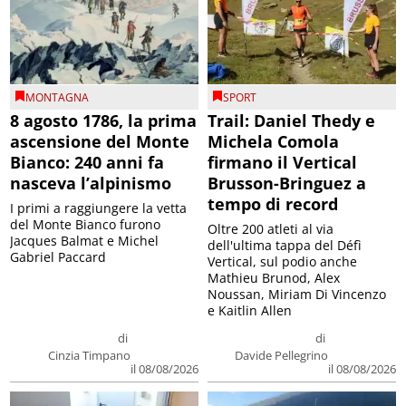
MONTAGNA
SPORT
8 agosto 1786, la prima
Trail: Daniel Thedy e
ascensione del Monte
Michela Comola
Bianco: 240 anni fa
firmano il Vertical
nasceva l’alpinismo
Brusson-Bringuez a
tempo di record
I primi a raggiungere la vetta
del Monte Bianco furono
Oltre 200 atleti al via
Jacques Balmat e Michel
dell'ultima tappa del Défì
Gabriel Paccard
Vertical, sul podio anche
Mathieu Brunod, Alex
Noussan, Miriam Di Vincenzo
e Kaitlin Allen
di
di
Cinzia Timpano
Davide Pellegrino
il 08/08/2026
il 08/08/2026