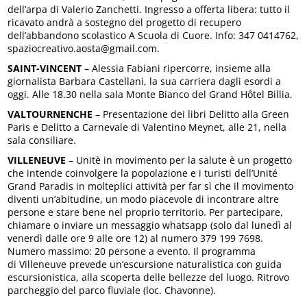
dell’arpa di Valerio Zanchetti. Ingresso a offerta libera: tutto il
ricavato andrà a sostegno del progetto di recupero
dell’abbandono scolastico A Scuola di Cuore. Info: 347 0414762,
spaziocreativo.aosta@gmail.com.
SAINT-VINCENT
– Alessia Fabiani ripercorre, insieme alla
giornalista Barbara Castellani, la sua carriera dagli esordi a
oggi. Alle 18.30 nella sala Monte Bianco del Grand Hôtel Billia.
VALTOURNENCHE
– Presentazione dei libri Delitto alla Green
Paris e Delitto a Carnevale di Valentino Meynet, alle 21, nella
sala consiliare.
VILLENEUVE
– Unitè in movimento per la salute è un progetto
che intende coinvolgere la popolazione e i turisti dell’Unité
Grand Paradis in molteplici attività per far sì che il movimento
diventi un’abitudine, un modo piacevole di incontrare altre
persone e stare bene nel proprio territorio. Per partecipare,
chiamare o inviare un messaggio whatsapp (solo dal lunedì al
venerdì dalle ore 9 alle ore 12) al numero 379 199 7698.
Numero massimo: 20 persone a evento. Il programma
di Villeneuve prevede un’escursione naturalistica con guida
escursionistica, alla scoperta delle bellezze del luogo. Ritrovo
parcheggio del parco fluviale (loc. Chavonne).