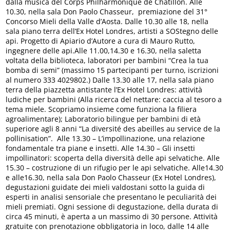
dalla musica del Corps Philharmonique de Châtillon. Alle
10.30, nella sala Don Paolo Chasseur, premiazione del 31°
Concorso Mieli della Valle d’Aosta. Dalle 10.30 alle 18, nella
sala piano terra dell’Ex Hotel Londres, artisti a SOStegno delle
api. Progetto di Apiario d’Autore a cura di Mauro Rutto,
ingegnere delle api.Alle 11.00,14.30 e 16.30, nella saletta
voltata della biblioteca, laboratori per bambini “Crea la tua
bomba di semi” (massimo 15 partecipanti per turno, iscrizioni
al numero 333 4029802.) Dalle 13.30 alle 17, nella sala piano
terra della piazzetta antistante l’Ex Hotel Londres: attività
ludiche per bambini (Alla ricerca del nettare: caccia al tesoro a
tema miele. Scopriamo insieme come funziona la filiera
agroalimentare); Laboratorio bilingue per bambini di età
superiore agli 8 anni “La diversité des abeilles au service de la
pollinisation”. Alle 13.30 – L’impollinazione, una relazione
fondamentale tra piane e insetti. Alle 14.30 – Gli insetti
impollinatori: scoperta della diversità delle api selvatiche. Alle
15.30 – costruzione di un rifugio per le api selvatiche. Alle14.30
e alle16.30, nella sala Don Paolo Chasseur (Ex Hotel Londres),
degustazioni guidate dei mieli valdostani sotto la guida di
esperti in analisi sensoriale che presentano le peculiarità dei
mieli premiati. Ogni sessione di degustazione, della durata di
circa 45 minuti, è aperta a un massimo di 30 persone. Attività
gratuite con prenotazione obbligatoria in loco, dalle 14 alle