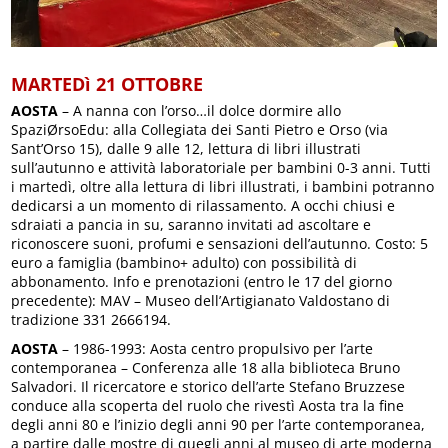
MARTEDì 21 OTTOBRE
AOSTA
– A nanna con l’orso…il dolce dormire allo
SpaziØrsoEdu: alla Collegiata dei Santi Pietro e Orso (via
Sant’Orso 15), dalle 9 alle 12, lettura di libri illustrati
sull’autunno e attività laboratoriale per bambini 0-3 anni. Tutti
i martedì, oltre alla lettura di libri illustrati, i bambini potranno
dedicarsi a un momento di rilassamento. A occhi chiusi e
sdraiati a pancia in su, saranno invitati ad ascoltare e
riconoscere suoni, profumi e sensazioni dell’autunno. Costo: 5
euro a famiglia (bambino+ adulto) con possibilità di
abbonamento. Info e prenotazioni (entro le 17 del giorno
precedente): MAV – Museo dell’Artigianato Valdostano di
tradizione 331 2666194.
AOSTA
– 1986-1993: Aosta centro propulsivo per l’arte
contemporanea – Conferenza alle 18 alla biblioteca Bruno
Salvadori. Il ricercatore e storico dell’arte Stefano Bruzzese
conduce alla scoperta del ruolo che rivestì Aosta tra la fine
degli anni 80 e l’inizio degli anni 90 per l’arte contemporanea,
a partire dalle mostre di quegli anni al museo di arte moderna