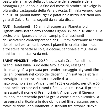
pastorale, a fianco della coltivazione della segale e della
castagna.Ogni anno, alla fine del mese di ottobre, si svolge la
più antica castagnata della Valle d’Aosta. Si inizia venerdì con
alle 20.30, panini hamburger e patatine e inizio iscrizioni alla
gara di Calcio-Balilla, seguiti da serata disco.
NUS
– Esopianeti – 30 anni di scoperteal Planetario di
LignanSaint-Barthélemy Località Lignan 35, dalle 18 alle 19. La
proiezione riguarda uno dei campi più affascinanti
dell’astrofisica contemporanea degli ultimi trent’anni: lo studio
dei pianeti extrasolari, ovvero i pianeti in orbita attorno ad
altre stelle rispetto al Sole, a decine, centinaia e migliaia di
anni luce di distanza da noi.
SAINT-VINCENT
– Alle 20.30. nella sala Gran Paradiso del
Grand Hotel Billia, l’Oro delle Grolle d’Oro, rassegna
cinematografica pensata per rendere omaggio ai grandi film
italiani premiati nel corso dei decenni. L’iniziativa celebra il
prestigioso riconoscimento Le Grolle d’Oro del Cinema italiano,
nato proprio a Saint-Vincent nel 1953 e ospitato, per oltre 50
anni, nella cornice del Grand Hôtel Billia. Dal 1994, il premio
ha assunto il nome di Premio Saint-Vincent per il Cinema
italiano, mantenendo però la grolla come simbolo iconico.La
rassegna si articolerà in due cicli da sei film ciascuno, per un
totale di dodici appuntamenti distribuiti tra ottobre 2025 e