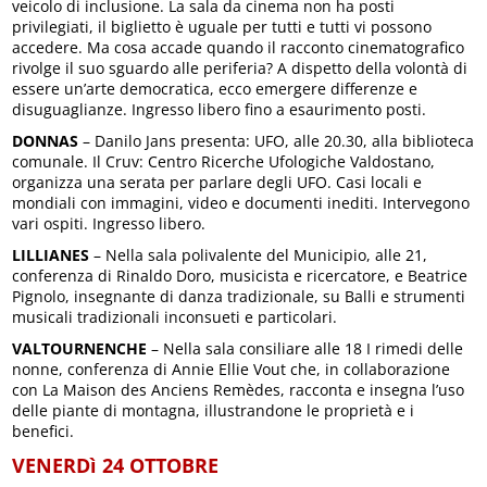
veicolo di inclusione. La sala da cinema non ha posti
privilegiati, il biglietto è uguale per tutti e tutti vi possono
accedere. Ma cosa accade quando il racconto cinematografico
rivolge il suo sguardo alle periferia? A dispetto della volontà di
essere un’arte democratica, ecco emergere differenze e
disuguaglianze. Ingresso libero fino a esaurimento posti.
DONNAS
– Danilo Jans presenta: UFO, alle 20.30, alla biblioteca
comunale. Il Cruv: Centro Ricerche Ufologiche Valdostano,
organizza una serata per parlare degli UFO. Casi locali e
mondiali con immagini, video e documenti inediti. Intervegono
vari ospiti. Ingresso libero.
LILLIANES
– Nella sala polivalente del Municipio, alle 21,
conferenza di Rinaldo Doro, musicista e ricercatore, e Beatrice
Pignolo, insegnante di danza tradizionale, su Balli e strumenti
musicali tradizionali inconsueti e particolari.
VALTOURNENCHE
– Nella sala consiliare alle 18 I rimedi delle
nonne, conferenza di Annie Ellie Vout che, in collaborazione
con La Maison des Anciens Remèdes, racconta e insegna l’uso
delle piante di montagna, illustrandone le proprietà e i
benefici.
VENERDì 24 OTTOBRE