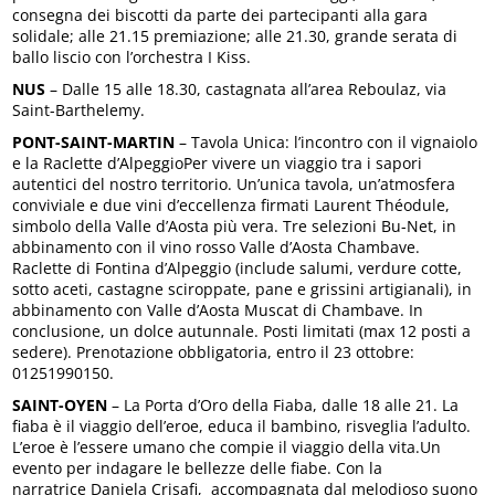
consegna dei biscotti da parte dei partecipanti alla gara
solidale; alle 21.15 premiazione; alle 21.30, grande serata di
ballo liscio con l’orchestra I Kiss.
NUS
– Dalle 15 alle 18.30, castagnata all’area Reboulaz, via
Saint-Barthelemy.
PONT-SAINT-MARTIN
– Tavola Unica: l’incontro con il vignaiolo
e la Raclette d’AlpeggioPer vivere un viaggio tra i sapori
autentici del nostro territorio. Un’unica tavola, un’atmosfera
conviviale e due vini d’eccellenza firmati Laurent Théodule,
simbolo della Valle d’Aosta più vera. Tre selezioni Bu-Net, in
abbinamento con il vino rosso Valle d’Aosta Chambave.
Raclette di Fontina d’Alpeggio (include salumi, verdure cotte,
sotto aceti, castagne sciroppate, pane e grissini artigianali), in
abbinamento con Valle d’Aosta Muscat di Chambave. In
conclusione, un dolce autunnale. Posti limitati (max 12 posti a
sedere). Prenotazione obbligatoria, entro il 23 ottobre:
01251990150.
SAINT-OYEN
– La Porta d’Oro della Fiaba, dalle 18 alle 21. La
fiaba è il viaggio dell’eroe, educa il bambino, risveglia l’adulto.
L’eroe è l’essere umano che compie il viaggio della vita.Un
evento per indagare le bellezze delle fiabe. Con la
narratrice Daniela Crisafi, accompagnata dal melodioso suono