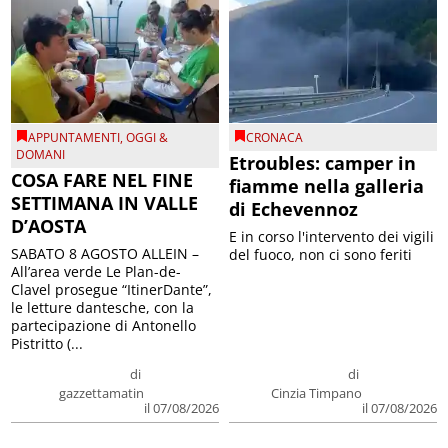
APPUNTAMENTI
,
OGGI &
CRONACA
DOMANI
Etroubles: camper in
COSA FARE NEL FINE
fiamme nella galleria
SETTIMANA IN VALLE
di Echevennoz
D’AOSTA
E in corso l'intervento dei vigili
SABATO 8 AGOSTO ALLEIN –
del fuoco, non ci sono feriti
All’area verde Le Plan-de-
Clavel prosegue “ItinerDante”,
le letture dantesche, con la
partecipazione di Antonello
Pistritto (...
di
di
gazzettamatin
Cinzia Timpano
il 07/08/2026
il 07/08/2026