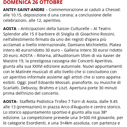
DOMENICA 26 OTTOBRE
ANTEY-SAINT-ANDRE
– Commemorazione ai caduti a Chesod:
alle 10.15, deposizione d una corona; a conclusione delle
celebrazioni, alle 12, aperitivo.
AOSTA
– Anticipazioni della Saison Culturelle – Al Teatro
Splendor alle 15 Il barbiere di Siviglia di Gioachino Rossini,
nell’allestimento firmato da uno dei registi d’opera più
acclamati a livello internazionale, Damiano Michieletto. Platea
intero 40 euro/ridotto 30 euro – Galleria intero 30 euro/ ridotto
20 euro. AOSTA – Ritorna, all’Auditorium Sfom di via Xavier de
Maistre 19, la prestigiosa rassegna dei Concerti Aperitivo,
giunta alla sua XXXVI edizione autunnale. Nuovi appuntamenti
con le Matinée musicali di alto livello che si concludono con
un aperitivo informale assieme agli artisti che si sono appena
esibiti. Oggi: Josef Edoardo Mossali, pianoforte, su musiche di
Scarlatti, Debussy, Brahms e Liszt. Apertura porte 30 minuti
prima dell’inizio del concerto.
AOSTA
– Staffetta Podistica Trofeo 7 Torri di Aosta, dalle 9.45
alle 13 (premiazioni) in piazza Arco d’Augusto e centro storico.
Lo storico appuntamento sportivo è giunto alla sua 38ª
edizione. La competizione prevede una 3×500 mt giovanile, per
le categorie Esordienti, e una 3×4km assoluta, con partenza e