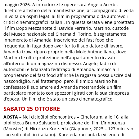
maggio 2026. A introdurre le opere sarà Angelo Acerbi,
direttore artistico della manifestazione, accompagnato di volta
in volta da ospiti legati ai film in programma o da autorevoli
critici cinematografici italiani. In questa serata viene proiettato
il film Dopo Mezzanotte di Davide Ferrario. Martino, custode
del Museo nazionale del Cinema di Torino, è segretamente
innamorato di Amanda, inserviente del fast food che
frequenta. In fuga dopo aver ferito il suo datore di lavoro,
Amanda trova riparo proprio nella Mole Antonelliana, dove
Martino le offre protezione nell’appartamento ricavato
all’interno di un magazzino dismesso. Angelo, ladro di
automobili e fidanzato fedifrago di Amanda, minaccia il
proprietario del fast food affinché la ragazza possa uscire dal
nascondiglio. Nel frattempo, però, il timido Martino ha
confessato il suo amore ad Amanda mostrandole un film
particolare montato con spezzoni girati con la sua cinepresa
d’epoca. Un film che è stato un caso cinematografico.
SABATO 25 OTTOBRE
AOSTA
– Nel cicloBiblioRencontres – Cineforum, alle 16, alla
biblioteca Bruno Salvadori, proiezione del film L’innocenza
(Monster) di Hirokazu Kore-eda (Giappone, 2023 – 127 min, v.o.
con sottotitoli in italiano). Kore-eda racconta la vicenda di