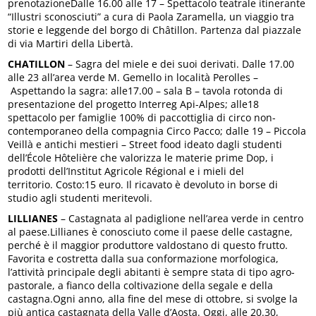
prenotazioneDalle 16.00 alle 17 – Spettacolo teatrale itinerante
“Illustri sconosciuti” a cura di Paola Zaramella, un viaggio tra
storie e leggende del borgo di Châtillon. Partenza dal piazzale
di via Martiri della Libertà.
CHATILLON
– Sagra del miele e dei suoi derivati. Dalle 17.00
alle 23 all’area verde M. Gemello in località Perolles –
Aspettando la sagra: alle17.00 – sala B – tavola rotonda di
presentazione del progetto Interreg Api-Alpes; alle18
spettacolo per famiglie 100% di paccottiglia di circo non-
contemporaneo della compagnia Circo Pacco; dalle 19 – Piccola
Veillà e antichi mestieri – Street food ideato dagli studenti
dell’École Hôtelière che valorizza le materie prime Dop, i
prodotti dell’Institut Agricole Régional e i mieli del
territorio. Costo:15 euro. Il ricavato è devoluto in borse di
studio agli studenti meritevoli.
LILLIANES
– Castagnata al padiglione nell’area verde in centro
al paese.Lillianes è conosciuto come il paese delle castagne,
perché è il maggior produttore valdostano di questo frutto.
Favorita e costretta dalla sua conformazione morfologica,
l’attività principale degli abitanti è sempre stata di tipo agro-
pastorale, a fianco della coltivazione della segale e della
castagna.Ogni anno, alla fine del mese di ottobre, si svolge la
più antica castagnata della Valle d’Aosta. Oggi, alle 20.30,