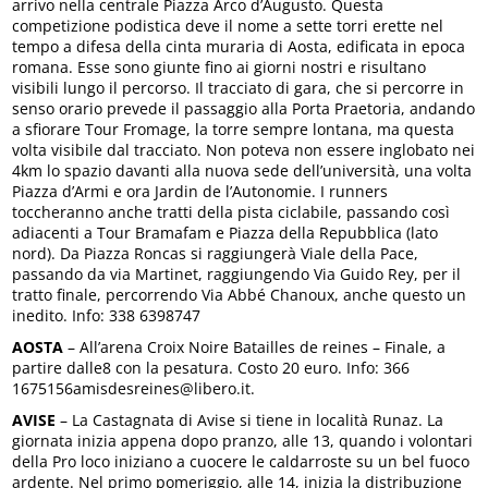
arrivo nella centrale Piazza Arco d’Augusto. Questa
competizione podistica deve il nome a sette torri erette nel
tempo a difesa della cinta muraria di Aosta, edificata in epoca
romana. Esse sono giunte fino ai giorni nostri e risultano
visibili lungo il percorso. Il tracciato di gara, che si percorre in
senso orario prevede il passaggio alla Porta Praetoria, andando
a sfiorare Tour Fromage, la torre sempre lontana, ma questa
volta visibile dal tracciato. Non poteva non essere inglobato nei
4km lo spazio davanti alla nuova sede dell’università, una volta
Piazza d’Armi e ora Jardin de l’Autonomie. I runners
toccheranno anche tratti della pista ciclabile, passando così
adiacenti a Tour Bramafam e Piazza della Repubblica (lato
nord). Da Piazza Roncas si raggiungerà Viale della Pace,
passando da via Martinet, raggiungendo Via Guido Rey, per il
tratto finale, percorrendo Via Abbé Chanoux, anche questo un
inedito. Info: 338 6398747
AOSTA
– All’arena Croix Noire Batailles de reines – Finale, a
partire dalle8 con la pesatura. Costo 20 euro. Info: 366
1675156amisdesreines@libero.it.
AVISE
– La Castagnata di Avise si tiene in località Runaz. La
giornata inizia appena dopo pranzo, alle 13, quando i volontari
della Pro loco iniziano a cuocere le caldarroste su un bel fuoco
ardente. Nel primo pomeriggio, alle 14, inizia la distribuzione