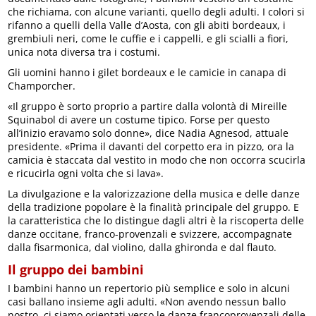
che richiama, con alcune varianti, quello degli adulti. I colori si
rifanno a quelli della Valle d’Aosta, con gli abiti bordeaux, i
grembiuli neri, come le cuffie e i cappelli, e gli scialli a fiori,
unica nota diversa tra i costumi.
Gli uomini hanno i gilet bordeaux e le camicie in canapa di
Champorcher.
«Il gruppo è sorto proprio a partire dalla volontà di Mireille
Squinabol di avere un costume tipico. Forse per questo
all’inizio eravamo solo donne», dice Nadia Agnesod, attuale
presidente. «Prima il davanti del corpetto era in pizzo, ora la
camicia è staccata dal vestito in modo che non occorra scucirla
e ricucirla ogni volta che si lava».
La divulgazione e la valorizzazione della musica e delle danze
della tradizione popolare è la finalità principale del gruppo. E
la caratteristica che lo distingue dagli altri è la riscoperta delle
danze occitane, franco-provenzali e svizzere, accompagnate
dalla fisarmonica, dal violino, dalla ghironda e dal flauto.
Il gruppo dei bambini
I bambini hanno un repertorio più semplice e solo in alcuni
casi ballano insieme agli adulti. «Non avendo nessun ballo
nostro, ci siamo orientati verso le danze francoprovenzali delle