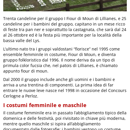
Trenta candeline per il gruppo I Fiour di Moun di Lillianes, e 25
candeline per i bambini del gruppo, capitano in un mese ricco
di feste tra pan ner e soprattutto la castagnata, che sarà dal 24
al 26 ottobre ed è la festa più importante per la località della
bassa valle del Lys.
L’ultimo nato tra i gruppi valdostani “fiorisce” nel 1995 come
ensemble femminile in costume, Fiour di Moun, e diventa
gruppo folkloristico dal 1996. Il nome deriva da un tipo di
primula color fucsia che, nel patois di Lillianes, è chiamato
appunto fiour di moun.
Dal 2000 il gruppo include anche gli uomini e i bambini e
arriva a una trentina di componenti. La prima idea di far
entrare le nuove leve nasce nel 1998 in occasione del Concours
Cerlogne a Perloz.
I costumi femminile e maschile
Il costume femminile era in passato l’abbigliamento tipico della
domenica e delle festività, poi rivisitato in chiave più moderna,
mentre quello maschile si ispira all’abbigliamento
documentato dalle fotografie; i bambini vestono un costume