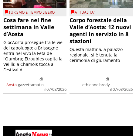
TURISMO & TEMPO LIBERO
ATTUALITA'
Cosa fare nel fine
Corpo forestale della
settimana in Valle
Valle d’Aosta: 12 nuovi
d’Aosta
agenti in servizio in 8
stazioni
GiocAosta prosegue tra le vie
del capoluogo; a Brissogne
Questa mattina, a palazzo
entra nel vivo la Feta de
regionale, si è tenuta la
l’Oumbra; Etroubles ospita la
cerimonia di giuramento
Veillà; a Chamois tocca al
Festival A...
di
di
Aosta
gazzettamatin
ethienne bredy
il 07/08/2026
il 07/08/2026