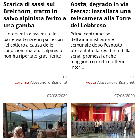
Scarica di sassi sul
Aosta, degrado in via
Breithorn, tratto in
Festaz: installata una
salvo alpinista ferito a
telecamera alla Torre
una gamba
del Lebbroso
L'intervento è avvenuto in
Prime contromosse
parte via terra e in parte con
dell'amministrazione
l'elicottero a causa delle
comunale dopo l'esposto
condizioni meteo. L'alpinista
presentato da residenti della
non ha riportato gravi ferite
zona; promessi anche
maggiori controlli e ulteriori
inter...
di
di
cervinia
Alessandro Bianchet
Aosta
Alessandro Bianchet
il 07/08/2026
il 07/08/2026