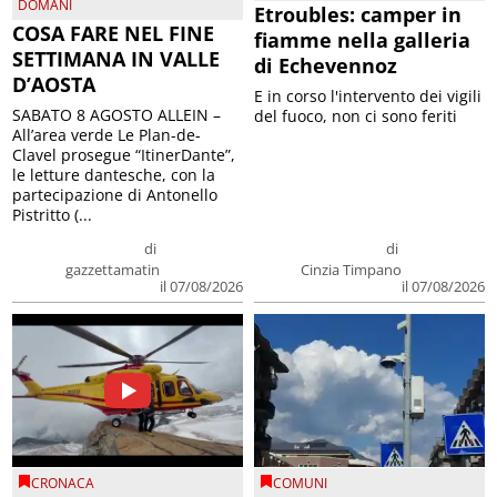
DOMANI
Etroubles: camper in
COSA FARE NEL FINE
fiamme nella galleria
SETTIMANA IN VALLE
di Echevennoz
D’AOSTA
E in corso l'intervento dei vigili
SABATO 8 AGOSTO ALLEIN –
del fuoco, non ci sono feriti
All’area verde Le Plan-de-
Clavel prosegue “ItinerDante”,
le letture dantesche, con la
partecipazione di Antonello
Pistritto (...
di
di
gazzettamatin
Cinzia Timpano
il 07/08/2026
il 07/08/2026
CRONACA
COMUNI