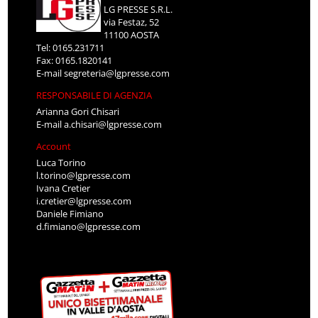
LG PRESSE S.R.L.
via Festaz, 52
11100 AOSTA
Tel: 0165.231711
Fax: 0165.1820141
E-mail
segreteria@lgpresse.com
RESPONSABILE DI AGENZIA
Arianna Gori Chisari
E-mail
a.chisari@lgpresse.com
Account
Luca Torino
l.torino@lgpresse.com
Ivana Cretier
i.cretier@lgpresse.com
Daniele Fimiano
d.fimiano@lgpresse.com