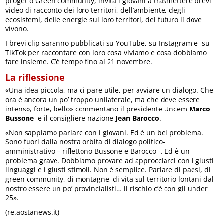
progetto Green community, invita i giovani a trasmettere brevi
video di racconto dei loro territori, dell’ambiente, degli
ecosistemi, delle energie sui loro territori, del futuro lì dove
vivono.
I brevi clip saranno pubblicati su YouTube, su Instagram e su
TikTok per raccontare con loro cosa viviamo e cosa dobbiamo
fare insieme. C’è tempo fino al 21 novembre.
La riflessione
«Una idea piccola, ma ci pare utile, per avviare un dialogo. Che
ora è ancora un po’ troppo unilaterale, ma che deve essere
intenso, forte, bello» commentano il presidente Uncem
Marco
Bussone
e il consigliere nazione
Jean Barocco
.
«Non sappiamo parlare con i giovani. Ed è un bel problema.
Sono fuori dalla nostra orbita di dialogo politico-
amministrativo – riflettono Bussone e Barocco -. Ed è un
problema grave. Dobbiamo provare ad approcciarci con i giusti
linguaggi e i giusti stimoli. Non è semplice. Parlare di paesi, di
green community, di montagne, di vita sul territorio lontani dal
nostro essere un po’ provincialisti… il rischio c’è con gli under
25».
(re.aostanews.it)