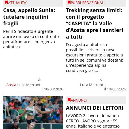
ATTUALITA'
PUBBLIREDAZIONALI
Casa, appello Sunia:
Trekking senza limiti:
tutelare inquilini
con il progetto
fragili
“CASPITA” la Valle
d’Aosta apre i sentieri
Per il Sindacato è urgente
a tutti
aprire un tavolo di confronto
per affrontare l'emergenza
Da agosto a ottobre, è
abitativa
possibile iscriversi a nove
escursioni gratuite e aperte a
tutti in sei comuni valdostani:
un'esperienza alpina
condivisa grazi...
di
di
Aosta
Luca Mercanti
Luca Mercanti
il 10/08/2026
il 10/08/2026
ANNUNCI
ANNUNCI DEI LETTORI
LAVORO 2. lavoro domanda
CERCO LAVORO signore 59
enne, italiano e volenteroso,