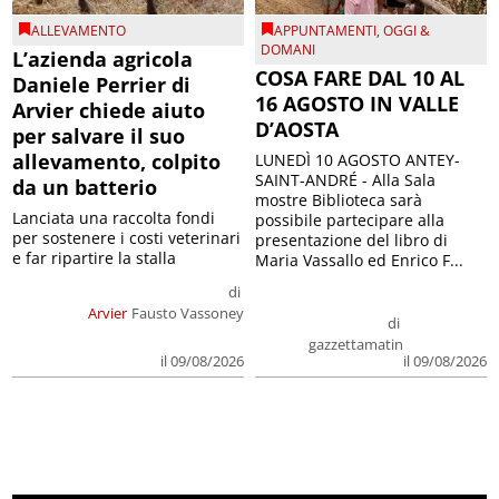
ALLEVAMENTO
APPUNTAMENTI
,
OGGI &
DOMANI
L’azienda agricola
COSA FARE DAL 10 AL
Daniele Perrier di
16 AGOSTO IN VALLE
Arvier chiede aiuto
D’AOSTA
per salvare il suo
allevamento, colpito
LUNEDÌ 10 AGOSTO ANTEY-
SAINT-ANDRÉ - Alla Sala
da un batterio
mostre Biblioteca sarà
Lanciata una raccolta fondi
possibile partecipare alla
per sostenere i costi veterinari
presentazione del libro di
e far ripartire la stalla
Maria Vassallo ed Enrico F...
di
Arvier
Fausto Vassoney
di
gazzettamatin
il 09/08/2026
il 09/08/2026