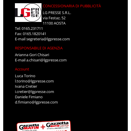
CONCESSIONARIA DI PUBBLICITÀ
LG PRESSE S.R.L.
via Festaz, 52
11100 AOSTA
Tel: 0165.231711
Fax: 0165.1820141
E-mail
segreteria@lgpresse.com
RESPONSABILE DI AGENZIA
Arianna Gori Chisari
E-mail
a.chisari@lgpresse.com
Account
Luca Torino
l.torino@lgpresse.com
Ivana Cretier
i.cretier@lgpresse.com
Daniele Fimiano
d.fimiano@lgpresse.com