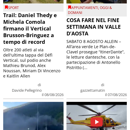
SPORT
APPUNTAMENTI
,
OGGI &
DOMANI
Trail: Daniel Thedy e
COSA FARE NEL FINE
Michela Comola
SETTIMANA IN VALLE
firmano il Vertical
D’AOSTA
Brusson-Bringuez a
tempo di record
SABATO 8 AGOSTO ALLEIN –
All’area verde Le Plan-de-
Oltre 200 atleti al via
Clavel prosegue “ItinerDante”,
dell'ultima tappa del Défì
le letture dantesche, con la
Vertical, sul podio anche
partecipazione di Antonello
Mathieu Brunod, Alex
Pistritto (...
Noussan, Miriam Di Vincenzo
e Kaitlin Allen
di
di
Davide Pellegrino
gazzettamatin
il 08/08/2026
il 07/08/2026