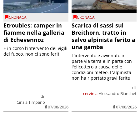
CRONACA
CRONACA
Etroubles: camper in
Scarica di sassi sul
fiamme nella galleria
Breithorn, tratto in
di Echevennoz
salvo alpinista ferito a
una gamba
E in corso l'intervento dei vigili
del fuoco, non ci sono feriti
L'intervento è avvenuto in
parte via terra e in parte con
l'elicottero a causa delle
condizioni meteo. L'alpinista
non ha riportato gravi ferite
di
cervinia
Alessandro Bianchet
di
Cinzia Timpano
il 07/08/2026
il 07/08/2026