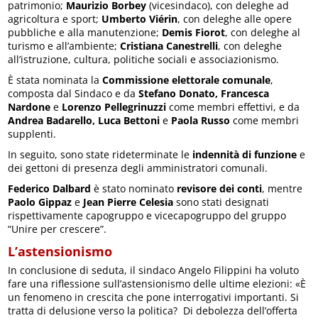
patrimonio;
Maurizio Borbey
(vicesindaco), con deleghe ad
agricoltura e sport;
Umberto Viérin
, con deleghe alle opere
pubbliche e alla manutenzione;
Demis Fiorot
, con deleghe al
turismo e all’ambiente;
Cristiana Canestrelli
, con deleghe
all’istruzione, cultura, politiche sociali e associazionismo.
È stata nominata la
Commissione elettorale comunale
,
composta dal Sindaco e da
Stefano Donato, Francesca
Nardone
e
Lorenzo Pellegrinuzzi
come membri effettivi, e da
Andrea Badarello, Luca Bettoni
e
Paola Russo
come membri
supplenti.
In seguito, sono state rideterminate le
indennità di funzione
e
dei gettoni di presenza degli amministratori comunali.
Federico Dalbard
è stato nominato
revisore dei conti
, mentre
Paolo Gippaz
e
Jean Pierre Celesia
sono stati designati
rispettivamente capogruppo e vicecapogruppo del gruppo
“Unire per crescere”.
L’astensionismo
In conclusione di seduta, il sindaco Angelo Filippini ha voluto
fare una riflessione sull’astensionismo delle ultime elezioni: «È
un fenomeno in crescita che pone interrogativi importanti. Si
tratta di delusione verso la politica? Di debolezza dell’offerta