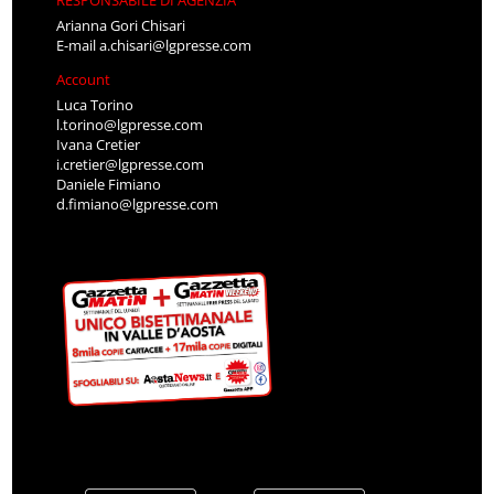
Arianna Gori Chisari
E-mail
a.chisari@lgpresse.com
Account
Luca Torino
l.torino@lgpresse.com
Ivana Cretier
i.cretier@lgpresse.com
Daniele Fimiano
d.fimiano@lgpresse.com