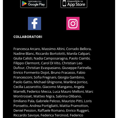
COLLABORATORI
Francesca Arcaro, Massimo Altini, Corrado Bellora,
Nadine Blanc, Riccardo Bortolotti, Manila Calipari,
Giulia Calisti, Nadia Camposaragna, Paolo Ciambi,
Filippo Clermont, Carol Di Vito, Christian Leo
Dufour, Christian Evaspasiano, Giuseppe Farinella,
Enrico Formento Dojot, Bruno Fracasso, Fabio
Francesconi, Sofia Fregnani, Giorgia Gambino,
Paolo Gatto, Michael Ghignone, Marlène Jorrioz,
Cecilia Lazzarotto, Giacomo Mangano, Angela
Marrelli, Federico Mecca, Luca Mauro Melloni, Marc
Montrosset, Matteo Nigra, Sabrina Olibano,
Emiliano Pala, Gabriele Peloso, Maurizio Pitti, Loris
Ponsetto, Andrea Portigliatti, Mattia Pramotton,
Deniel Pession, Raffaele Romano, Enrico Ruggeri,
Riccardo Savoye, Federica Tercinod, Federico
Tigellio Benvenuto, Luca Massimo Trifilò