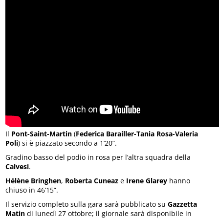
Il
Pont-Saint-Martin
(
Federica Barailler-Tania Rosa-Valeria
Poli
) si è piazzato secondo a 1’20”.
Gradino basso del podio in rosa per l’altra squadra della
Calvesi
.
Hélène Bringhen
,
Roberta Cuneaz
e
Irene Glarey
hanno
chiuso in 46’15”.
Il servizio completo sulla gara sarà pubblicato su
Gazzetta
Matin
di lunedì 27 ottobre; il giornale sarà disponibile in