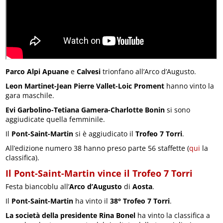
Parco Alpi Apuane
e
Calvesi
trionfano all’Arco d’Augusto.
Leon Martinet-Jean Pierre Vallet-Loic Proment
hanno vinto la
gara maschile.
Evi Garbolino-Tetiana Gamera-Charlotte Bonin
si sono
aggiudicate quella femminile.
Il
Pont-Saint-Martin
si è aggiudicato il
Trofeo 7 Torri
.
All’edizione numero 38 hanno preso parte 56 staffette (
qui
la
classifica).
Il Pont-Saint-Martin vince il Trofeo 7 Torri
Festa biancoblu all’
Arco d’Augusto
di
Aosta
.
Il
Pont-Saint-Martin
ha vinto il
38° Trofeo 7 Torri
.
La società della presidente Rina Bonel
ha vinto la classifica a