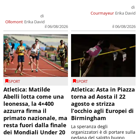
di
Courmayeur
Erika David
di
Ollomont
Erika David
il 06/08/2026
il 06/08/2026
SPORT
SPORT
Atletica: Matilde
Atletica: Asta in Piazza
Abelli lotta come una
torna ad Aosta il 22
leonessa, la 4×400
agosto e strizza
azzurra firma il
l’occhio agli Europei di
primato nazionale, ma
Birmingham
resta fuori dalla finale
La speranza degli
dei Mondiali Under 20
organizzatori è di portare sulla
pedana del salotto buono
Buon debutto iridato della
della città alcuni atleti reduci