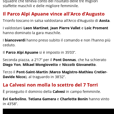
squadre che teneva conto del risultato delle tre migliori
staffette maschili e delle migliore femminile.
Il Parco Alpi Apuane vince all’Arco d’Augusto
Trionfo toscano in salsa valdostana all’Arco d’Augusto di
Aosta
.
I valdostani
Leon Martinet
,
Jean Pierre Vallet
e
Loic Proment
hanno dominato la gara maschile.
I
biancoverdi
hanno preso subito il comando e non l’hanno più
ceduto.
Il
Parco Alpi Apuane
si è imposto in 35’03”.
Seconda piazza, a 2’17” per il
Pont Donnas
, che ha schierato
Diego Yon
,
Mikael Mongiovetto
e
Niccolò Giovanetto
.
Terzo il
Pont-Saint-Martin
(
Marco Magistro-Mathieu Cretier-
Davide Nicco
), al traguardo in 38’32”.
La Calvesi non molla lo scettro del 7 Torri
È proseguito il dominio della
Calvesi
in campo femminile.
Evi Garbolino
,
Tetiana Gamera
e
Charlotte Bonin
hanno vinto
in 43’58”.