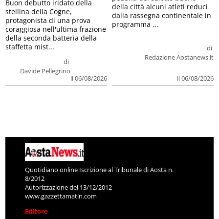
stellina della Cogne,
dalla rassegna continentale in
protagonista di una prova
programma ...
coraggiosa nell'ultima frazione
della seconda batteria della
staffetta mist...
di
Redazione Aostanews.it
di
Davide Pellegrino
il 06/08/2026
il 06/08/2026
Quotidiano online Iscrizione al Tribunale di Aosta n.
8/2012
Autorizzazione del 13/12/2012
www.gazzettamatin.com
Editore
LG PRESSE S.R.L.