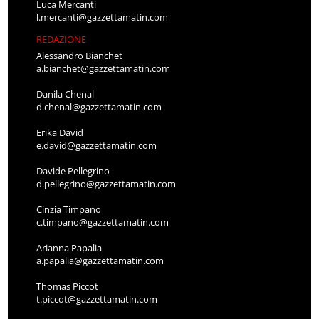
l.mercanti@gazzettamatin.com
REDAZIONE
Alessandro Bianchet
a.bianchet@gazzettamatin.com
Danila Chenal
d.chenal@gazzettamatin.com
Erika David
e.david@gazzettamatin.com
Davide Pellegrino
d.pellegrino@gazzettamatin.com
Cinzia Timpano
c.timpano@gazzettamatin.com
Arianna Papalia
a.papalia@gazzettamatin.com
Thomas Piccot
t.piccot@gazzettamatin.com
Fausto Vassoney