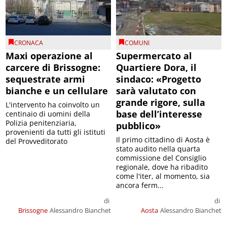
CRONACA
COMUNI
Maxi operazione al
Supermercato al
carcere di Brissogne:
Quartiere Dora, il
sequestrate armi
sindaco: «Progetto
bianche e un cellulare
sarà valutato con
grande rigore, sulla
L'intervento ha coinvolto un
base dell’interesse
centinaio di uomini della
Polizia penitenziaria,
pubblico»
provenienti da tutti gli istituti
Il primo cittadino di Aosta è
del Provveditorato
stato audito nella quarta
commissione del Consiglio
regionale, dove ha ribadito
come l'iter, al momento, sia
ancora ferm...
di
di
Brissogne
Alessandro Bianchet
Aosta
Alessandro Bianchet
il 06/08/2026
il 06/08/2026