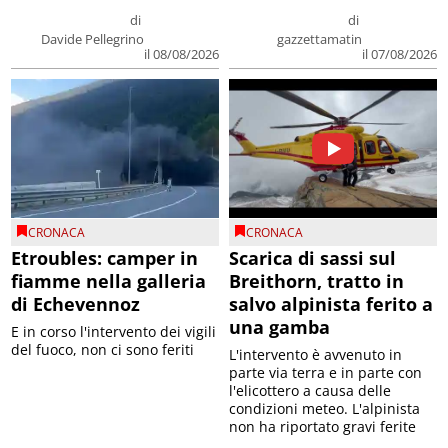
di
di
Davide Pellegrino
gazzettamatin
il 08/08/2026
il 07/08/2026
CRONACA
CRONACA
Etroubles: camper in
Scarica di sassi sul
fiamme nella galleria
Breithorn, tratto in
di Echevennoz
salvo alpinista ferito a
una gamba
E in corso l'intervento dei vigili
del fuoco, non ci sono feriti
L'intervento è avvenuto in
parte via terra e in parte con
l'elicottero a causa delle
condizioni meteo. L'alpinista
non ha riportato gravi ferite