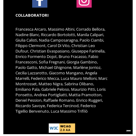
COLLABORATORI
Francesca Arcaro, Massimo Altini, Corrado Bellora,
Nadine Blanc, Riccardo Bortolotti, Manila Calipari,
Giulia Calisti, Nadia Camposaragna, Paolo Ciambi,
Filippo Clermont, Carol Di Vito, Christian Leo
Dufour, Christian Evaspasiano, Giuseppe Farinella,
Enrico Formento Dojot, Bruno Fracasso, Fabio
Francesconi, Sofia Fregnani, Giorgia Gambino,
Paolo Gatto, Michael Ghignone, Marlène Jorrioz,
Cecilia Lazzarotto, Giacomo Mangano, Angela
Marrelli, Federico Mecca, Luca Mauro Melloni, Marc
Montrosset, Matteo Nigra, Sabrina Olibano,
Emiliano Pala, Gabriele Peloso, Maurizio Pitti, Loris
Ponsetto, Andrea Portigliatti, Mattia Pramotton,
Deniel Pession, Raffaele Romano, Enrico Ruggeri,
Riccardo Savoye, Federica Tercinod, Federico
Tigellio Benvenuto, Luca Massimo Trifilò