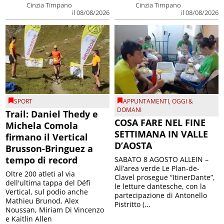
Cinzia Timpano
Cinzia Timpano
il 08/08/2026
il 08/08/2026
SPORT
APPUNTAMENTI
,
OGGI &
DOMANI
Trail: Daniel Thedy e
COSA FARE NEL FINE
Michela Comola
SETTIMANA IN VALLE
firmano il Vertical
D’AOSTA
Brusson-Bringuez a
tempo di record
SABATO 8 AGOSTO ALLEIN –
All’area verde Le Plan-de-
Oltre 200 atleti al via
Clavel prosegue “ItinerDante”,
dell'ultima tappa del Défì
le letture dantesche, con la
Vertical, sul podio anche
partecipazione di Antonello
Mathieu Brunod, Alex
Pistritto (...
Noussan, Miriam Di Vincenzo
e Kaitlin Allen