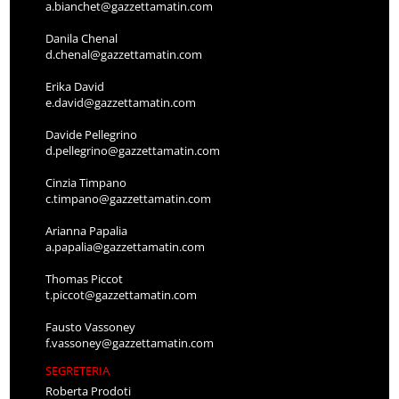
a.bianchet@gazzettamatin.com
Danila Chenal
d.chenal@gazzettamatin.com
Erika David
e.david@gazzettamatin.com
Davide Pellegrino
d.pellegrino@gazzettamatin.com
Cinzia Timpano
c.timpano@gazzettamatin.com
Arianna Papalia
a.papalia@gazzettamatin.com
Thomas Piccot
t.piccot@gazzettamatin.com
Fausto Vassoney
f.vassoney@gazzettamatin.com
SEGRETERIA
Roberta Prodoti