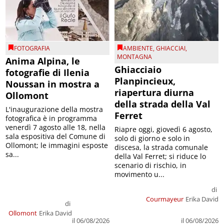
FOTOGRAFIA
AMBIENTE
,
GHIACCIAI
,
MONTAGNA
Anima Alpina, le
Ghiacciaio
fotografie di Ilenia
Planpincieux,
Noussan in mostra a
riapertura diurna
Ollomont
della strada della Val
L'inaugurazione della mostra
Ferret
fotografica è in programma
venerdì 7 agosto alle 18, nella
Riapre oggi, giovedì 6 agosto,
sala espositiva del Comune di
solo di giorno e solo in
Ollomont; le immagini esposte
discesa, la strada comunale
sa...
della Val Ferret; si riduce lo
scenario di rischio, in
movimento u...
di
Courmayeur
Erika David
di
Ollomont
Erika David
il 06/08/2026
il 06/08/2026