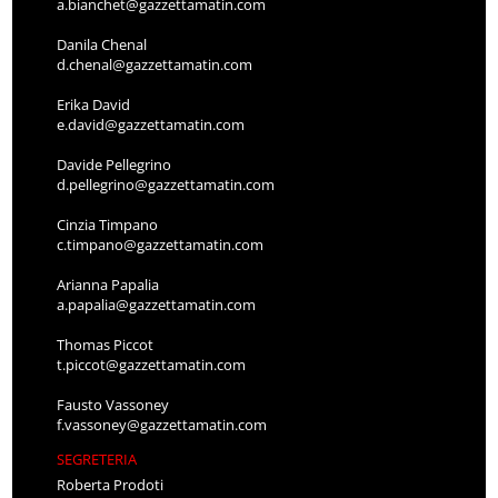
a.bianchet@gazzettamatin.com
Danila Chenal
d.chenal@gazzettamatin.com
Erika David
e.david@gazzettamatin.com
Davide Pellegrino
d.pellegrino@gazzettamatin.com
Cinzia Timpano
c.timpano@gazzettamatin.com
Arianna Papalia
a.papalia@gazzettamatin.com
Thomas Piccot
t.piccot@gazzettamatin.com
Fausto Vassoney
f.vassoney@gazzettamatin.com
SEGRETERIA
Roberta Prodoti