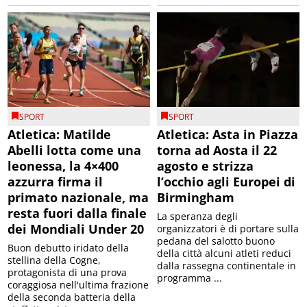
SPORT
SPORT
Atletica: Matilde
Atletica: Asta in Piazza
Abelli lotta come una
torna ad Aosta il 22
leonessa, la 4×400
agosto e strizza
azzurra firma il
l’occhio agli Europei di
primato nazionale, ma
Birmingham
resta fuori dalla finale
La speranza degli
dei Mondiali Under 20
organizzatori è di portare sulla
pedana del salotto buono
Buon debutto iridato della
della città alcuni atleti reduci
stellina della Cogne,
dalla rassegna continentale in
protagonista di una prova
programma ...
coraggiosa nell'ultima frazione
della seconda batteria della