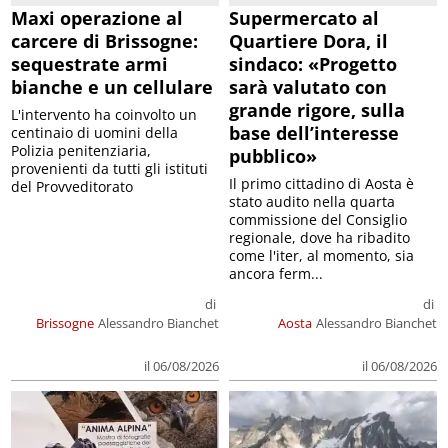
Maxi operazione al
Supermercato al
carcere di Brissogne:
Quartiere Dora, il
sequestrate armi
sindaco: «Progetto
bianche e un cellulare
sarà valutato con
grande rigore, sulla
L'intervento ha coinvolto un
base dell’interesse
centinaio di uomini della
Polizia penitenziaria,
pubblico»
provenienti da tutti gli istituti
Il primo cittadino di Aosta è
del Provveditorato
stato audito nella quarta
commissione del Consiglio
regionale, dove ha ribadito
come l'iter, al momento, sia
ancora ferm...
di
di
Brissogne
Alessandro Bianchet
Aosta
Alessandro Bianchet
il 06/08/2026
il 06/08/2026