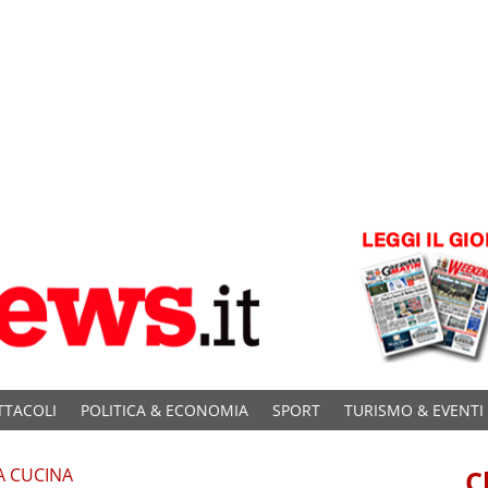
TTACOLI
POLITICA & ECONOMIA
SPORT
TURISMO & EVENTI
A CUCINA
C