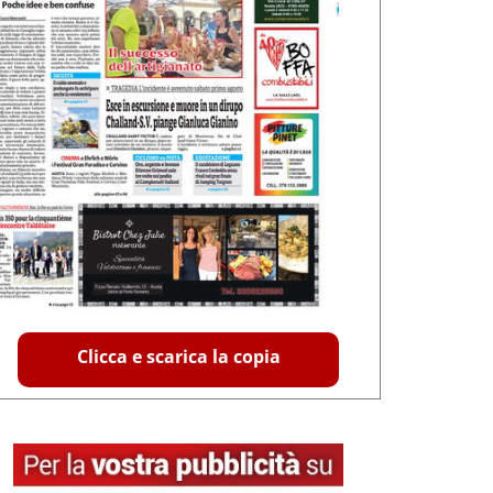
Clicca e scarica la copia