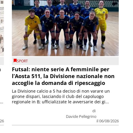
SPORT
a
Futsal: niente serie A femminile per
l’Aosta 511, la Divisione nazionale non
accoglie la domanda di ripescaggio
La Divisione calcio a 5 ha deciso di non varare un
girone dispari, lasciando il club del capoluogo
..
regionale in B; ufficializzate le avversarie dei gi...
di
Davide Pellegrino
026
il 06/08/2026