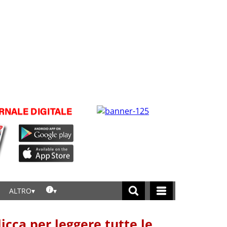
ALTRO
licca per leggere tutte le