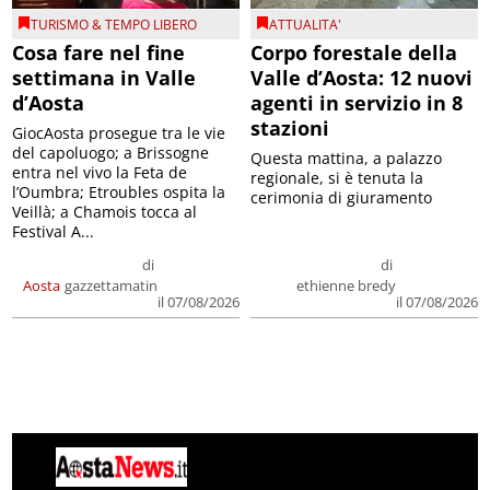
TURISMO & TEMPO LIBERO
ATTUALITA'
Cosa fare nel fine
Corpo forestale della
settimana in Valle
Valle d’Aosta: 12 nuovi
d’Aosta
agenti in servizio in 8
stazioni
GiocAosta prosegue tra le vie
del capoluogo; a Brissogne
Questa mattina, a palazzo
entra nel vivo la Feta de
regionale, si è tenuta la
l’Oumbra; Etroubles ospita la
cerimonia di giuramento
Veillà; a Chamois tocca al
Festival A...
di
di
Aosta
gazzettamatin
ethienne bredy
il 07/08/2026
il 07/08/2026