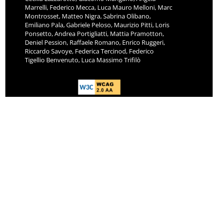
Marrelli, Federico Mecca, Luca Mauro Melloni, Marc
Montrosset, Matteo Nigra, Sabrina Olibano,
Emiliano Pala, Gabriele Peloso, Maurizio Pitti, Loris
Ponsetto, Andrea Portigliatti, Mattia Pramotton,
Deniel Pession, Raffaele Romano, Enrico Ruggeri,
Riccardo Savoye, Federica Tercinod, Federico
Tigellio Benvenuto, Luca Massimo Trifilò