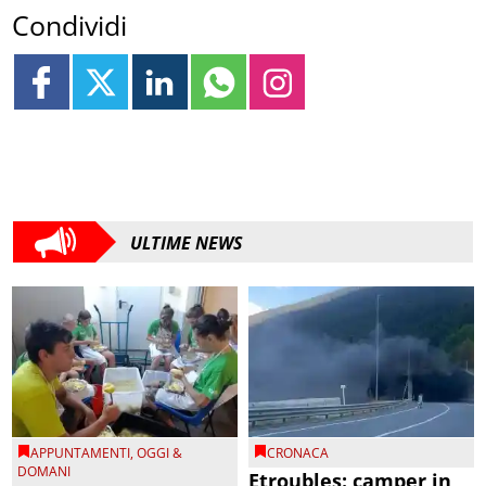
Condividi
ULTIME NEWS
APPUNTAMENTI
,
OGGI &
CRONACA
DOMANI
Etroubles: camper in