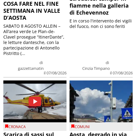
COSA FARE NEL FINE
fiamme nella galleria
SETTIMANA IN VALLE
di Echevennoz
D’AOSTA
E in corso l'intervento dei vigili
SABATO 8 AGOSTO ALLEIN –
del fuoco, non ci sono feriti
All’area verde Le Plan-de-
Clavel prosegue “ItinerDante”,
le letture dantesche, con la
partecipazione di Antonello
Pistritto (...
di
di
gazzettamatin
Cinzia Timpano
il 07/08/2026
il 07/08/2026
CRONACA
COMUNI
Scarica di sassi sul
Aosta, degrado in via