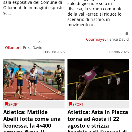
sala espositiva del Comune di
solo di giorno e solo in
Ollomont; le immagini esposte
discesa, la strada comunale
sa...
della Val Ferret; si riduce lo
scenario di rischio, in
movimento u...
di
Courmayeur
Erika David
di
Ollomont
Erika David
il 06/08/2026
il 06/08/2026
SPORT
SPORT
Atletica: Matilde
Atletica: Asta in Piazza
Abelli lotta come una
torna ad Aosta il 22
leonessa, la 4×400
agosto e strizza