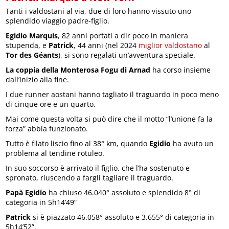
Tanti i valdostani al via, due di loro hanno vissuto uno
splendido viaggio padre-figlio.
Egidio Marquis
, 82 anni portati a dir poco in maniera
stupenda, e
Patrick
, 44 anni (nel 2024
miglior valdostano
al
Tor des Géants
), si sono regalati un’avventura speciale.
La coppia della Monterosa Fogu di Arnad
ha corso insieme
dall’inizio alla fine.
I due runner aostani hanno tagliato il traguardo in poco meno
di cinque ore e un quarto.
Mai come questa volta si può dire che il motto “l’unione fa la
forza” abbia funzionato.
Tutto è filato liscio fino al 38° km, quando
Egidio
ha avuto un
problema al tendine rotuleo.
In suo soccorso è arrivato il figlio, che l’ha sostenuto e
spronato, riuscendo a fargli tagliare il traguardo.
Papà Egidio
ha chiuso 46.040° assoluto e splendido 8° di
categoria in 5h14’49”
Patrick
si è piazzato 46.058° assoluto e 3.655° di categoria in
5h14’52”.