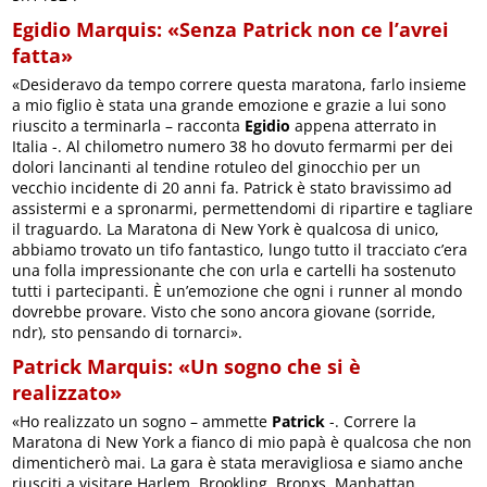
Egidio Marquis: «Senza Patrick non ce l’avrei
fatta»
«Desideravo da tempo correre questa maratona, farlo insieme
a mio figlio è stata una grande emozione e grazie a lui sono
riuscito a terminarla – racconta
Egidio
appena atterrato in
Italia -. Al chilometro numero 38 ho dovuto fermarmi per dei
dolori lancinanti al tendine rotuleo del ginocchio per un
vecchio incidente di 20 anni fa. Patrick è stato bravissimo ad
assistermi e a spronarmi, permettendomi di ripartire e tagliare
il traguardo. La Maratona di New York è qualcosa di unico,
abbiamo trovato un tifo fantastico, lungo tutto il tracciato c’era
una folla impressionante che con urla e cartelli ha sostenuto
tutti i partecipanti. È un’emozione che ogni i runner al mondo
dovrebbe provare. Visto che sono ancora giovane (sorride,
ndr), sto pensando di tornarci».
Patrick Marquis: «Un sogno che si è
realizzato»
«Ho realizzato un sogno – ammette
Patrick
-. Correre la
Maratona di New York a fianco di mio papà è qualcosa che non
dimenticherò mai. La gara è stata meravigliosa e siamo anche
riusciti a visitare Harlem, Brookling, Bronxs, Manhattan,