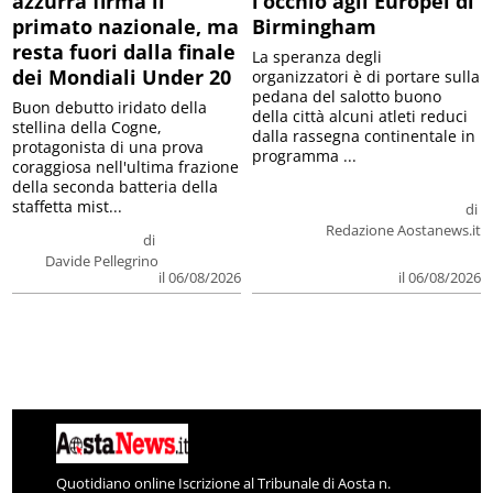
azzurra firma il
l’occhio agli Europei di
primato nazionale, ma
Birmingham
resta fuori dalla finale
La speranza degli
dei Mondiali Under 20
organizzatori è di portare sulla
pedana del salotto buono
Buon debutto iridato della
della città alcuni atleti reduci
stellina della Cogne,
dalla rassegna continentale in
protagonista di una prova
programma ...
coraggiosa nell'ultima frazione
della seconda batteria della
staffetta mist...
di
Redazione Aostanews.it
di
Davide Pellegrino
il 06/08/2026
il 06/08/2026
Quotidiano online Iscrizione al Tribunale di Aosta n.