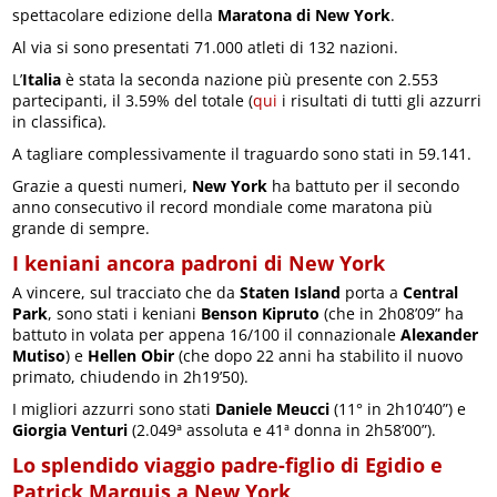
spettacolare edizione della
Maratona di New York
.
Al via si sono presentati 71.000 atleti di 132 nazioni.
L’
Italia
è stata la seconda nazione più presente con 2.553
partecipanti, il 3.59% del totale (
qui
i risultati di tutti gli azzurri
in classifica).
A tagliare complessivamente il traguardo sono stati in 59.141.
Grazie a questi numeri,
New York
ha battuto per il secondo
anno consecutivo il record mondiale come maratona più
grande di sempre.
I keniani ancora padroni di New York
A vincere, sul tracciato che da
Staten Island
porta a
Central
Park
, sono stati i keniani
Benson Kipruto
(che in 2h08’09” ha
battuto in volata per appena 16/100 il connazionale
Alexander
Mutiso
) e
Hellen Obir
(che dopo 22 anni ha stabilito il nuovo
primato, chiudendo in 2h19’50).
I migliori azzurri sono stati
Daniele Meucci
(11° in 2h10’40”) e
Giorgia Venturi
(2.049ª assoluta e 41ª donna in 2h58’00”).
Lo splendido viaggio padre-figlio di Egidio e
Patrick Marquis a New York