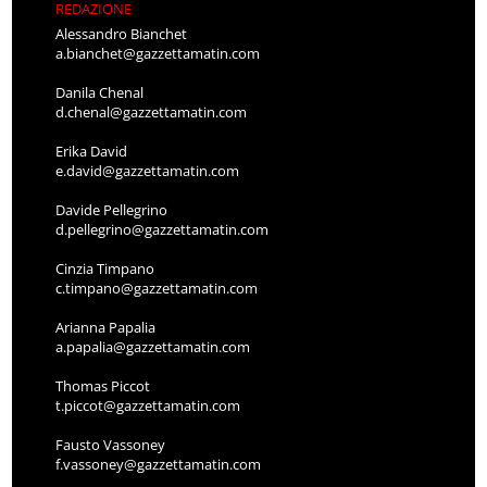
REDAZIONE
Alessandro Bianchet
a.bianchet@gazzettamatin.com
Danila Chenal
d.chenal@gazzettamatin.com
Erika David
e.david@gazzettamatin.com
Davide Pellegrino
d.pellegrino@gazzettamatin.com
Cinzia Timpano
c.timpano@gazzettamatin.com
Arianna Papalia
a.papalia@gazzettamatin.com
Thomas Piccot
t.piccot@gazzettamatin.com
Fausto Vassoney
f.vassoney@gazzettamatin.com