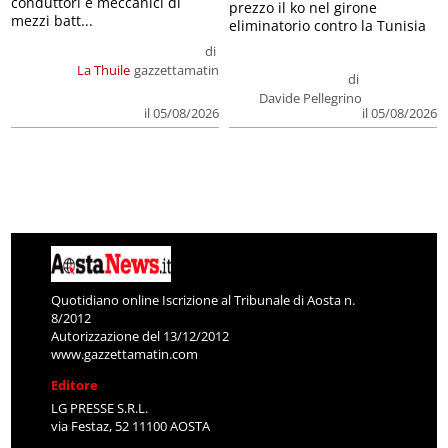
conduttori e meccanici di
prezzo il ko nel girone
mezzi batt...
eliminatorio contro la Tunisia
di
La Thuile
gazzettamatin
di
Davide Pellegrino
il 05/08/2026
il 05/08/2026
Quotidiano online Iscrizione al Tribunale di Aosta n.
8/2012
Autorizzazione del 13/12/2012
www.gazzettamatin.com
Editore
LG PRESSE S.R.L.
via Festaz, 52 11100 AOSTA