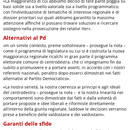
«La maggioranza di cui abbiamo deciso di fare parte poggia su
basi solide sia a livello valoriale sia a livello programmatico,
con l’individuazione di tematiche di interesse regionale e di
dossier prioritari sui quali abbiamo garantito la massima
attenzione affinché si possano trovare soluzioni e ricercare
sostegno nella prosecuzione dei relativi iter».
Alternativi al Pd
«In un simile contesto, preme sottolineare – prosegue la nota –
come il programma di legislatura su cui si è costruita la nuova
maggioranza regionale ricalchi in gran parte il programma
elettorale comune di centrodestra, che ci impegniamo fin da
subito a promuovere e a portare avanti, in accordo con i nostri
referenti nazionali, peraltro dopo esserci dimostrati nei fatti
alternativi al Partito Democratico».
«La nostra serietà, la nostra coerenza ai principi e agli ideali
del centrodestra – prosegue la nota – e la nostra linearità nei
comportamenti sono dimostrate dai fatti e dalla volontà di
portare proposte e idee liberali e riformiste direttamente
all’interno della giunta regionale, laddove le decisioni verranno
prese a beneficio delle valdostane e dei valdostani».
Garanti delle sfide