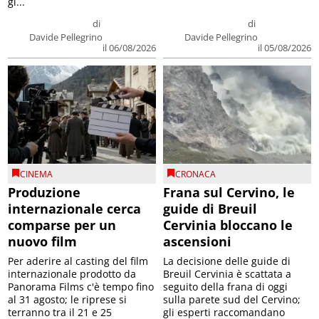
gi...
di
di
Davide Pellegrino
Davide Pellegrino
il 06/08/2026
il 05/08/2026
CINEMA
CRONACA
Produzione
Frana sul Cervino, le
internazionale cerca
guide di Breuil
comparse per un
Cervinia bloccano le
nuovo film
ascensioni
Per aderire al casting del film
La decisione delle guide di
internazionale prodotto da
Breuil Cervinia è scattata a
Panorama Films c'è tempo fino
seguito della frana di oggi
al 31 agosto; le riprese si
sulla parete sud del Cervino;
terranno tra il 21 e 25
gli esperti raccomandano