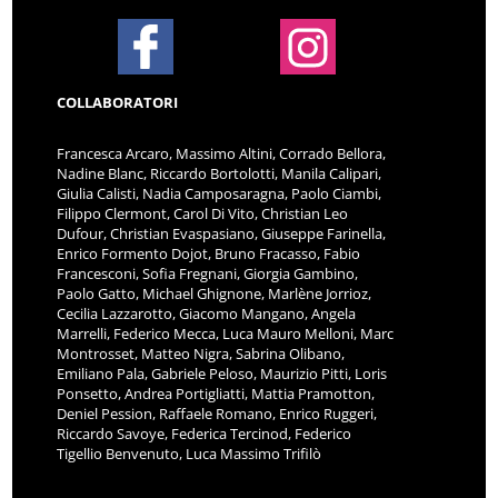
COLLABORATORI
Francesca Arcaro, Massimo Altini, Corrado Bellora,
Nadine Blanc, Riccardo Bortolotti, Manila Calipari,
Giulia Calisti, Nadia Camposaragna, Paolo Ciambi,
Filippo Clermont, Carol Di Vito, Christian Leo
Dufour, Christian Evaspasiano, Giuseppe Farinella,
Enrico Formento Dojot, Bruno Fracasso, Fabio
Francesconi, Sofia Fregnani, Giorgia Gambino,
Paolo Gatto, Michael Ghignone, Marlène Jorrioz,
Cecilia Lazzarotto, Giacomo Mangano, Angela
Marrelli, Federico Mecca, Luca Mauro Melloni, Marc
Montrosset, Matteo Nigra, Sabrina Olibano,
Emiliano Pala, Gabriele Peloso, Maurizio Pitti, Loris
Ponsetto, Andrea Portigliatti, Mattia Pramotton,
Deniel Pession, Raffaele Romano, Enrico Ruggeri,
Riccardo Savoye, Federica Tercinod, Federico
Tigellio Benvenuto, Luca Massimo Trifilò