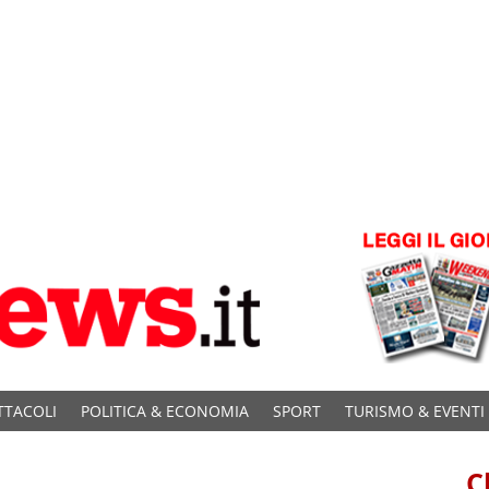
TTACOLI
POLITICA & ECONOMIA
SPORT
TURISMO & EVENTI
C