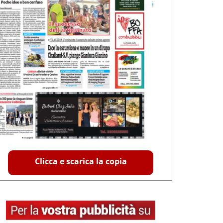
Clicca e scarica la copia