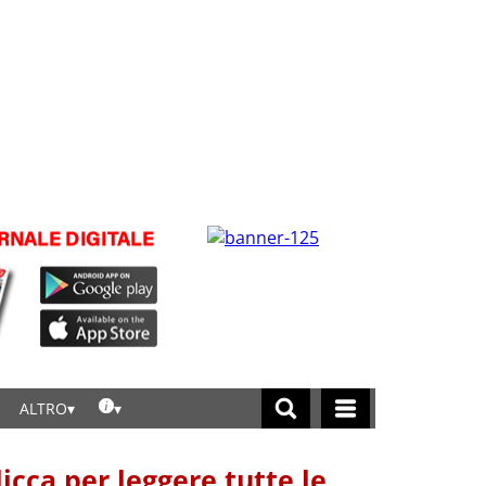
ALTRO
licca per leggere tutte le