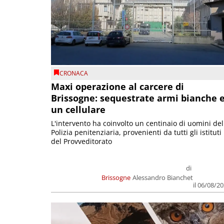
CRONACA
Maxi operazione al carcere di
Brissogne: sequestrate armi bianche 
un cellulare
L'intervento ha coinvolto un centinaio di uomini del
Polizia penitenziaria, provenienti da tutti gli istituti
del Provveditorato
di
Brissogne
Alessandro Bianchet
il 06/08/2