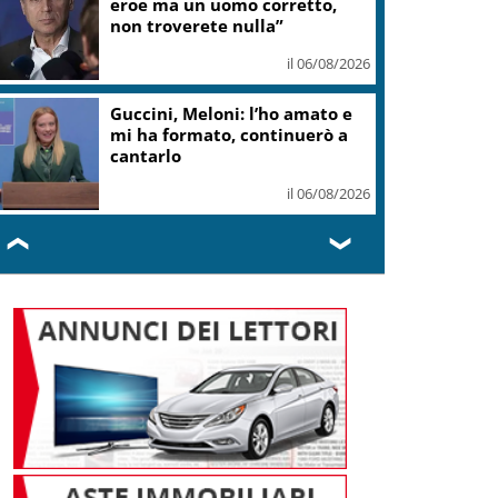
eroe ma un uomo corretto,
non troverete nulla”
il 06/08/2026
Guccini, Meloni: l’ho amato e
mi ha formato, continuerò a
cantarlo
il 06/08/2026
❮
❯