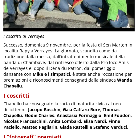
I coscritti di Verrayes
Successo, domenica 9 novembre, per la festa di Sen Marten in
località Rapy a Verrayes. La giornata, scandita come da
tradizione dalla messa, dall’intrattenimento musicale della
banda di Chambave, dal rinfresco offerto dalla Pro loco Amis
de Verrayes e, dopo il Déna du Patron, dal pomeriggio
danzante con
Mike e i simpatici
, è stata anche l’occasione per
premiazioni e riconoscimenti consegnati dalla sindaca
Wanda
Chapellu
.
I coscritti
Chapellu ha consegnato la carta di maturità civica ai neo
diciottenni:
Jacopo Boschin, Gaia Caffaro Rore, Thomas
Chapellu, Elodie Charles, Anastasia Formaggio, Emil Foudon,
Nicolas Franceschini, Anita Lombard, Elisa Nardi, Finne
Paciello, Matteo Pagliarin, Giada Rastelli e Stefano Verduci
.
I “fotografi” premiati