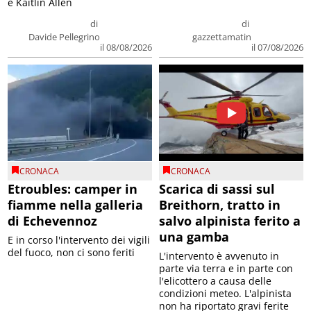
e Kaitlin Allen
di
di
Davide Pellegrino
gazzettamatin
il 08/08/2026
il 07/08/2026
CRONACA
CRONACA
Etroubles: camper in
Scarica di sassi sul
fiamme nella galleria
Breithorn, tratto in
di Echevennoz
salvo alpinista ferito a
una gamba
E in corso l'intervento dei vigili
del fuoco, non ci sono feriti
L'intervento è avvenuto in
parte via terra e in parte con
l'elicottero a causa delle
condizioni meteo. L'alpinista
non ha riportato gravi ferite