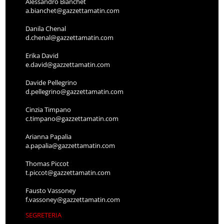
Alessandro Bianchet
a.bianchet@gazzettamatin.com
Danila Chenal
d.chenal@gazzettamatin.com
Erika David
e.david@gazzettamatin.com
Davide Pellegrino
d.pellegrino@gazzettamatin.com
Cinzia Timpano
c.timpano@gazzettamatin.com
Arianna Papalia
a.papalia@gazzettamatin.com
Thomas Piccot
t.piccot@gazzettamatin.com
Fausto Vassoney
f.vassoney@gazzettamatin.com
SEGRETERIA