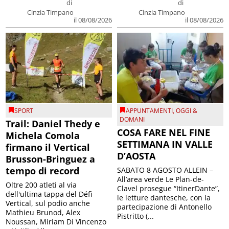
di
di
Cinzia Timpano
Cinzia Timpano
il 08/08/2026
il 08/08/2026
SPORT
APPUNTAMENTI
,
OGGI &
DOMANI
Trail: Daniel Thedy e
COSA FARE NEL FINE
Michela Comola
SETTIMANA IN VALLE
firmano il Vertical
D’AOSTA
Brusson-Bringuez a
tempo di record
SABATO 8 AGOSTO ALLEIN –
All’area verde Le Plan-de-
Oltre 200 atleti al via
Clavel prosegue “ItinerDante”,
dell'ultima tappa del Défì
le letture dantesche, con la
Vertical, sul podio anche
partecipazione di Antonello
Mathieu Brunod, Alex
Pistritto (...
Noussan, Miriam Di Vincenzo