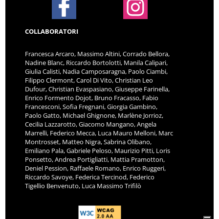
COLLABORATORI
Francesca Arcaro, Massimo Altini, Corrado Bellora,
Nadine Blanc, Riccardo Bortolotti, Manila Calipari,
Giulia Calisti, Nadia Camposaragna, Paolo Ciambi,
Filippo Clermont, Carol Di Vito, Christian Leo
Dufour, Christian Evaspasiano, Giuseppe Farinella,
Enrico Formento Dojot, Bruno Fracasso, Fabio
Francesconi, Sofia Fregnani, Giorgia Gambino,
Paolo Gatto, Michael Ghignone, Marlène Jorrioz,
Cecilia Lazzarotto, Giacomo Mangano, Angela
Marrelli, Federico Mecca, Luca Mauro Melloni, Marc
Montrosset, Matteo Nigra, Sabrina Olibano,
Emiliano Pala, Gabriele Peloso, Maurizio Pitti, Loris
Ponsetto, Andrea Portigliatti, Mattia Pramotton,
Deniel Pession, Raffaele Romano, Enrico Ruggeri,
Riccardo Savoye, Federica Tercinod, Federico
Tigellio Benvenuto, Luca Massimo Trifilò