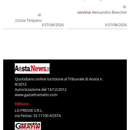
di
cervinia
Alessandro Bianchet
di
Cinzia Timpano
il 07/08/2026
il 07/08/2026
Quotidiano online Iscrizione al Tribunale di Aosta n.
8/2012
Autorizzazione del 13/12/2012
www.gazzettamatin.com
Editore
LG PRESSE S.R.L.
via Festaz, 52 11100 AOSTA