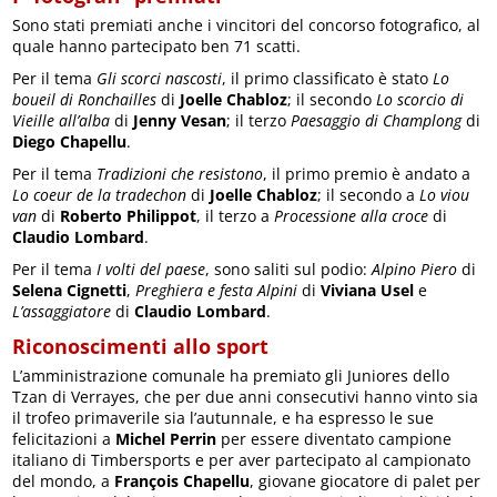
Sono stati premiati anche i vincitori del concorso fotografico, al
quale hanno partecipato ben 71 scatti.
Per il tema
Gli scorci nascosti
, il primo classificato è stato
Lo
boueil di Ronchailles
di
Joelle Chabloz
; il secondo
Lo scorcio di
Vieille all’alba
di
Jenny Vesan
; il terzo
Paesaggio di Champlong
di
Diego Chapellu
.
Per il tema
Tradizioni che resistono
, il primo premio è andato a
Lo coeur de la tradechon
di
Joelle Chabloz
; il secondo a
Lo viou
van
di
Roberto Philippot
, il terzo a
Processione alla croce
di
Claudio Lombard
.
Per il tema
I volti del paese
, sono saliti sul podio:
Alpino Piero
di
Selena Cignetti
,
Preghiera e festa Alpini
di
Viviana Usel
e
L’assaggiatore
di
Claudio Lombard
.
Riconoscimenti allo sport
L’amministrazione comunale ha premiato gli Juniores dello
Tzan di Verrayes, che per due anni consecutivi hanno vinto sia
il trofeo primaverile sia l’autunnale, e ha espresso le sue
felicitazioni a
Michel Perrin
per essere diventato campione
italiano di Timbersports e per aver partecipato al campionato
del mondo, a
François Chapellu
, giovane giocatore di palet per