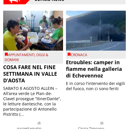
APPUNTAMENTI
,
OGGI &
CRONACA
DOMANI
Etroubles: camper in
COSA FARE NEL FINE
fiamme nella galleria
SETTIMANA IN VALLE
di Echevennoz
D’AOSTA
E in corso l'intervento dei vigili
SABATO 8 AGOSTO ALLEIN –
del fuoco, non ci sono feriti
All’area verde Le Plan-de-
Clavel prosegue “ItinerDante”,
le letture dantesche, con la
partecipazione di Antonello
Pistritto (...
di
di
gazzettamatin
Cinzia Timpano