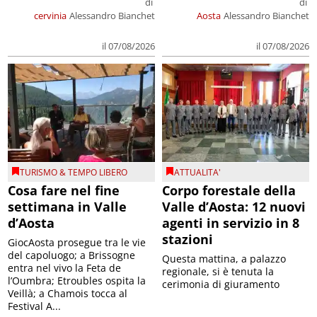
di
di
cervinia
Alessandro Bianchet
Aosta
Alessandro Bianchet
il 07/08/2026
il 07/08/2026
TURISMO & TEMPO LIBERO
ATTUALITA'
Cosa fare nel fine
Corpo forestale della
settimana in Valle
Valle d’Aosta: 12 nuovi
d’Aosta
agenti in servizio in 8
stazioni
GiocAosta prosegue tra le vie
del capoluogo; a Brissogne
Questa mattina, a palazzo
entra nel vivo la Feta de
regionale, si è tenuta la
l’Oumbra; Etroubles ospita la
cerimonia di giuramento
Veillà; a Chamois tocca al
Festival A...