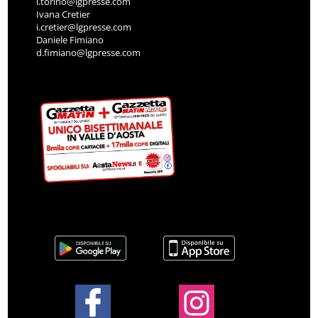
l.torino@lgpresse.com
Ivana Cretier
i.cretier@lgpresse.com
Daniele Fimiano
d.fimiano@lgpresse.com