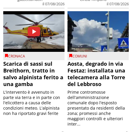
il 07/08/2026
il 07/08/2026
CRONACA
COMUNI
Scarica di sassi sul
Aosta, degrado in via
Breithorn, tratto in
Festaz: installata una
salvo alpinista ferito a
telecamera alla Torre
una gamba
del Lebbroso
L'intervento è avvenuto in
Prime contromosse
parte via terra e in parte con
dell'amministrazione
l'elicottero a causa delle
comunale dopo l'esposto
condizioni meteo. L'alpinista
presentato da residenti della
non ha riportato gravi ferite
zona; promessi anche
maggiori controlli e ulteriori
inter...