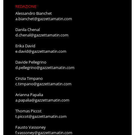
REDAZIONE
Alessandro Bianchet
a.bianchet@gazzettamatin.com
Danila Chenal
d.chenal@gazzettamatin.com
Erika David
e.david@gazzettamatin.com
Davide Pellegrino
d.pellegrino@gazzettamatin.com
Cinzia Timpano
c.timpano@gazzettamatin.com
Arianna Papalia
a.papalia@gazzettamatin.com
Thomas Piccot
t.piccot@gazzettamatin.com
Fausto Vassoney
f.vassoney@gazzettamatin.com