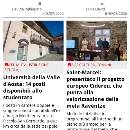
di
di
Davide Pellegrino
Erika David
il 08/07/2026
il 08/07/2026
ATTUALITA'
,
ISTRUZIONE
,
AGRICOLTURA
,
COMUNI
SCUOLA
, ...
Saint-Marcel:
Università della Valle
presentato il progetto
d’Aosta: 14 posti
europeo Cidereu, che
disponibili allo
punta alla
studentato
valorizzazione della
mela Ravèntze
I posti in camere doppie e
singole sono disponibili all'ex
Molte le iniziative in
albergo Montfleury in via
programma, all'interno di un
Piccolo San Bernardo, a due
piano più ampio per la
km circa dalla sede del polo
promozione del melo, che