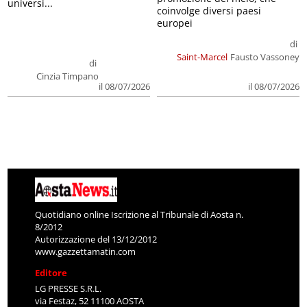
universi...
coinvolge diversi paesi
europei
di
Saint-Marcel
Fausto Vassoney
di
Cinzia Timpano
il 08/07/2026
il 08/07/2026
Quotidiano online Iscrizione al Tribunale di Aosta n.
8/2012
Autorizzazione del 13/12/2012
www.gazzettamatin.com
Editore
LG PRESSE S.R.L.
via Festaz, 52 11100 AOSTA