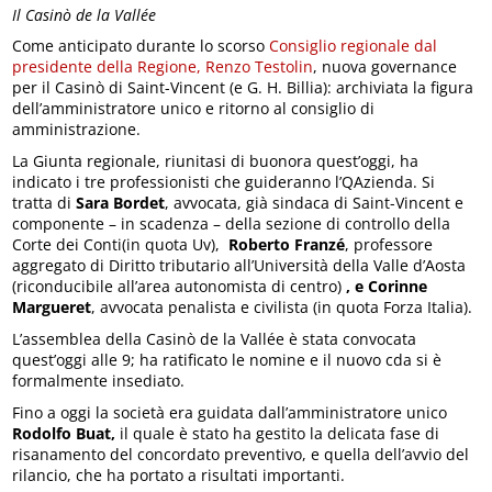
Il Casinò de la Vallée
Come anticipato durante lo scorso
Consiglio regionale dal
presidente della Regione, Renzo Testolin
, nuova governance
per il Casinò di Saint-Vincent (e G. H. Billia): archiviata la figura
dell’amministratore unico e ritorno al consiglio di
amministrazione.
La Giunta regionale, riunitasi di buonora quest’oggi, ha
indicato i tre professionisti che guideranno l’QAzienda. Si
tratta di
Sara Bordet
, avvocata, già sindaca di Saint-Vincent e
componente – in scadenza – della sezione di controllo della
Corte dei Conti(in quota Uv),
Roberto Franzé
, professore
aggregato di Diritto tributario all’Università della Valle d’Aosta
(riconducibile all’area autonomista di centro)
, e Corinne
Margueret
, avvocata penalista e civilista (in quota Forza Italia).
L’assemblea della Casinò de la Vallée è stata convocata
quest’oggi alle 9; ha ratificato le nomine e il nuovo cda si è
formalmente insediato.
Fino a oggi la società era guidata dall’amministratore unico
Rodolfo Buat,
il quale è stato ha gestito la delicata fase di
risanamento del concordato preventivo, e quella dell’avvio del
rilancio, che ha portato a risultati importanti.