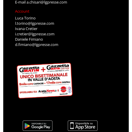
E-mail
a.chisari@lgpresse.com
Account
Luca Torino
l.torino@lgpresse.com
Ivana Cretier
i.cretier@lgpresse.com
Daniele Fimiano
d.fimiano@lgpresse.com