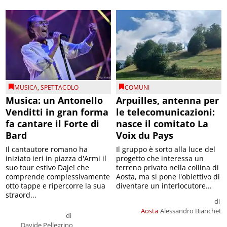
MUSICA
,
SPETTACOLO
COMUNI
Musica: un Antonello
Arpuilles, antenna per
Venditti in gran forma
le telecomunicazioni:
fa cantare il Forte di
nasce il comitato La
Bard
Voix du Pays
Il cantautore romano ha
Il gruppo è sorto alla luce del
iniziato ieri in piazza d'Armi il
progetto che interessa un
suo tour estivo Daje! che
terreno privato nella collina di
comprende complessivamente
Aosta, ma si pone l'obiettivo di
otto tappe e ripercorre la sua
diventare un interlocutore...
straord...
di
Aosta
Alessandro Bianchet
di
Davide Pellegrino