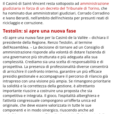
Il Casinò di Saint-Vincent resta sottoposto ad
amministrazione
giudiziaria in forza di un decreto del Tribunale di Torino
, che
ha nominato due amministratori giudiziari, Corrado Corradino
e Ivano Berardi, nell’ambito dell’inchiesta per presunti reati di
riciclaggio e corruzione.
Testolin: si apre una nuova fase
«Si apre una nuova fase per la Casinò de la Vallée – dichiara il
presidente della Regione, Renzo Testolin, al termine
dell’Assemblea. – La decisione di tornare ad un Consiglio di
amministrazione risponde alla volontà di dotare l’azienda di
una governance più strutturata e più adeguata alla sua
complessità. Crediamo sia una scelta di responsabilità e di
prospettiva. La presenza di professionalità diverse consentirà
di arricchire il confronto interno, garantire un più efficace
presidio gestionale e accompagnare il percorso di rilancio già
intrapreso con una visione più ampia. Se rimangono prioritarie
la solidità e la correttezza della gestione, è altrettanto
importante riuscire a costruire una proposta che sia
competitiva e integrata. Il gioco, l’ospitalità alberghiera e
l’attività congressuale compongono un’offerta unica ed
originale, che deve essere valorizzata in tutte le sue
componenti e in modo sinergico, riuscendo anche ad