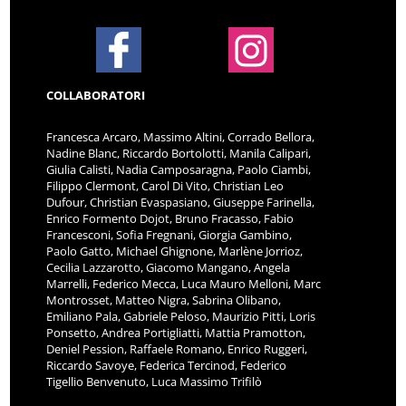
COLLABORATORI
Francesca Arcaro, Massimo Altini, Corrado Bellora,
Nadine Blanc, Riccardo Bortolotti, Manila Calipari,
Giulia Calisti, Nadia Camposaragna, Paolo Ciambi,
Filippo Clermont, Carol Di Vito, Christian Leo
Dufour, Christian Evaspasiano, Giuseppe Farinella,
Enrico Formento Dojot, Bruno Fracasso, Fabio
Francesconi, Sofia Fregnani, Giorgia Gambino,
Paolo Gatto, Michael Ghignone, Marlène Jorrioz,
Cecilia Lazzarotto, Giacomo Mangano, Angela
Marrelli, Federico Mecca, Luca Mauro Melloni, Marc
Montrosset, Matteo Nigra, Sabrina Olibano,
Emiliano Pala, Gabriele Peloso, Maurizio Pitti, Loris
Ponsetto, Andrea Portigliatti, Mattia Pramotton,
Deniel Pession, Raffaele Romano, Enrico Ruggeri,
Riccardo Savoye, Federica Tercinod, Federico
Tigellio Benvenuto, Luca Massimo Trifilò