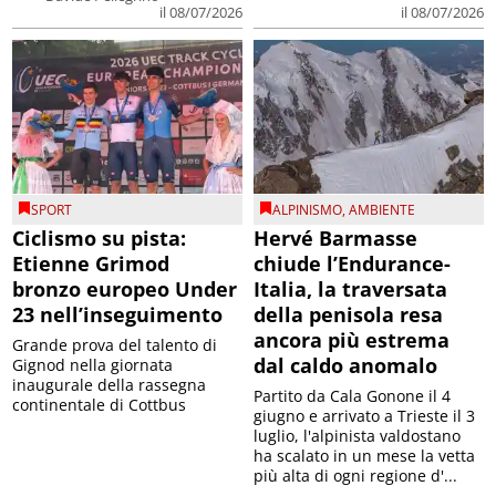
il 08/07/2026
il 08/07/2026
SPORT
ALPINISMO
,
AMBIENTE
Ciclismo su pista:
Hervé Barmasse
Etienne Grimod
chiude l’Endurance-
bronzo europeo Under
Italia, la traversata
23 nell’inseguimento
della penisola resa
ancora più estrema
Grande prova del talento di
dal caldo anomalo
Gignod nella giornata
inaugurale della rassegna
Partito da Cala Gonone il 4
continentale di Cottbus
giugno e arrivato a Trieste il 3
luglio, l'alpinista valdostano
ha scalato in un mese la vetta
più alta di ogni regione d'...