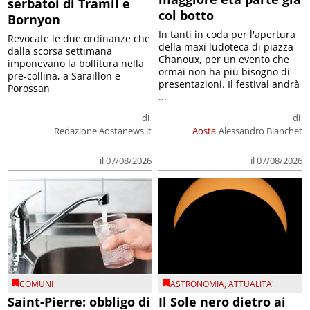
serbatoi di Tramil e
col botto
Bornyon
In tanti in coda per l'apertura
Revocate le due ordinanze che
della maxi ludoteca di piazza
dalla scorsa settimana
Chanoux, per un evento che
imponevano la bollitura nella
ormai non ha più bisogno di
pre-collina, a Saraillon e
presentazioni. Il festival andrà
Porossan
...
di
di
Redazione Aostanews.it
Aosta
Alessandro Bianchet
il 07/08/2026
il 07/08/2026
COMUNI
ASTRONOMIA
,
ATTUALITA'
Saint-Pierre: obbligo di
Il Sole nero dietro ai