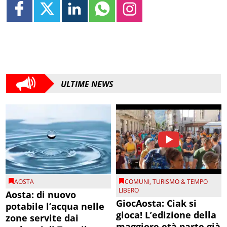
ULTIME NEWS
AOSTA
COMUNI
,
TURISMO & TEMPO
LIBERO
Aosta: di nuovo
GiocAosta: Ciak si
potabile l’acqua nelle
gioca! L’edizione della
zone servite dai
maggiore età parte già