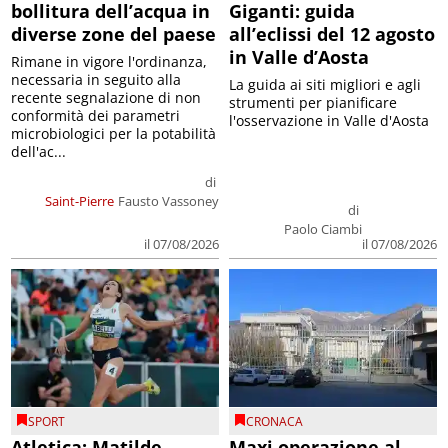
bollitura dell’acqua in
Giganti: guida
diverse zone del paese
all’eclissi del 12 agosto
in Valle d’Aosta
Rimane in vigore l'ordinanza,
necessaria in seguito alla
La guida ai siti migliori e agli
recente segnalazione di non
strumenti per pianificare
conformità dei parametri
l'osservazione in Valle d'Aosta
microbiologici per la potabilità
dell'ac...
di
Saint-Pierre
Fausto Vassoney
di
Paolo Ciambi
il 07/08/2026
il 07/08/2026
SPORT
CRONACA
Atletica: Matilde
Maxi operazione al