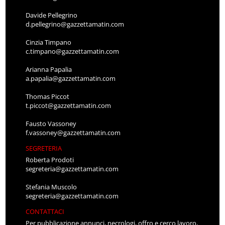
Davide Pellegrino
d.pellegrino@gazzettamatin.com
Cinzia Timpano
c.timpano@gazzettamatin.com
Arianna Papalia
a.papalia@gazzettamatin.com
Thomas Piccot
t.piccot@gazzettamatin.com
Fausto Vassoney
f.vassoney@gazzettamatin.com
SEGRETERIA
Roberta Prodoti
segreteria@gazzettamatin.com
Stefania Muscolo
segreteria@gazzettamatin.com
CONTATTACI
Per pubblicazione annunci, necrologi, offro e cerco lavoro,