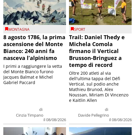
MONTAGNA
SPORT
8 agosto 1786, la prima
Trail: Daniel Thedy e
ascensione del Monte
Michela Comola
Bianco: 240 anni fa
firmano il Vertical
nasceva l’alpinismo
Brusson-Bringuez a
tempo di record
I primi a raggiungere la vetta
del Monte Bianco furono
Oltre 200 atleti al via
Jacques Balmat e Michel
dell'ultima tappa del Défì
Gabriel Paccard
Vertical, sul podio anche
Mathieu Brunod, Alex
Noussan, Miriam Di Vincenzo
e Kaitlin Allen
di
di
Cinzia Timpano
Davide Pellegrino
il 08/08/2026
il 08/08/2026