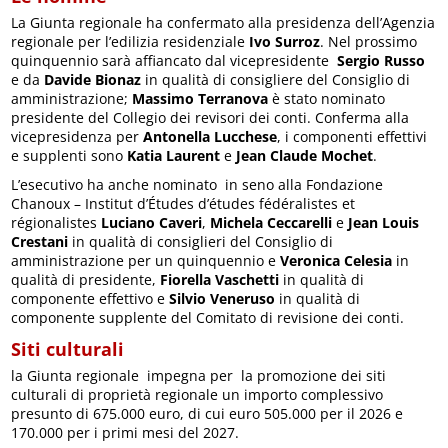
La Giunta regionale ha confermato alla presidenza dell’Agenzia
regionale per l’edilizia residenziale
Ivo Surroz
. Nel prossimo
quinquennio sarà affiancato dal vicepresidente
Sergio Russo
e da
Davide Bionaz
in qualità di consigliere del Consiglio di
amministrazione;
Massimo Terranova
è stato nominato
presidente del Collegio dei revisori dei conti. Conferma alla
vicepresidenza per
Antonella Lucchese
, i componenti effettivi
e supplenti sono
Katia Laurent
e
Jean Claude Mochet
.
L’esecutivo ha anche nominato in seno alla Fondazione
Chanoux – Institut d’Études d’études fédéralistes et
régionalistes
Luciano Caveri
,
Michela Ceccarelli
e
Jean Louis
Crestani
in qualità di consiglieri del Consiglio di
amministrazione per un quinquennio e
Veronica Celesia
in
qualità di presidente,
Fiorella Vaschetti
in qualità di
componente effettivo e
Silvio Veneruso
in qualità di
componente supplente del Comitato di revisione dei conti.
Siti culturali
la Giunta regionale impegna per la promozione dei siti
culturali di proprietà regionale un importo complessivo
presunto di 675.000 euro, di cui euro 505.000 per il 2026 e
170.000 per i primi mesi del 2027.