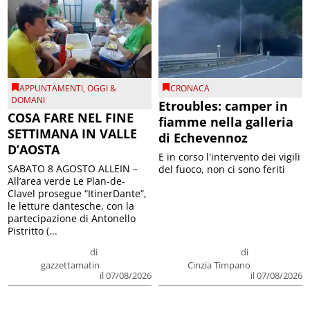
APPUNTAMENTI
,
OGGI &
CRONACA
DOMANI
Etroubles: camper in
COSA FARE NEL FINE
fiamme nella galleria
SETTIMANA IN VALLE
di Echevennoz
D’AOSTA
E in corso l'intervento dei vigili
SABATO 8 AGOSTO ALLEIN –
del fuoco, non ci sono feriti
All’area verde Le Plan-de-
Clavel prosegue “ItinerDante”,
le letture dantesche, con la
partecipazione di Antonello
Pistritto (...
di
di
gazzettamatin
Cinzia Timpano
il 07/08/2026
il 07/08/2026