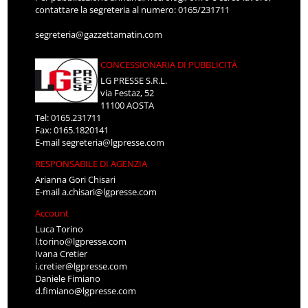
contattare la segreteria al numero: 0165/231711
segreteria@gazzettamatin.com
CONCESSIONARIA DI PUBBLICITÀ
LG PRESSE S.R.L.
via Festaz, 52
11100 AOSTA
Tel: 0165.231711
Fax: 0165.1820141
E-mail
segreteria@lgpresse.com
RESPONSABILE DI AGENZIA
Arianna Gori Chisari
E-mail
a.chisari@lgpresse.com
Account
Luca Torino
l.torino@lgpresse.com
Ivana Cretier
i.cretier@lgpresse.com
Daniele Fimiano
d.fimiano@lgpresse.com