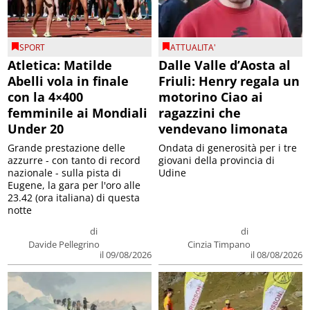
SPORT
ATTUALITA'
Atletica: Matilde
Dalle Valle d’Aosta al
Abelli vola in finale
Friuli: Henry regala un
con la 4×400
motorino Ciao ai
femminile ai Mondiali
ragazzini che
Under 20
vendevano limonata
Grande prestazione delle
Ondata di generosità per i tre
azzurre - con tanto di record
giovani della provincia di
nazionale - sulla pista di
Udine
Eugene, la gara per l'oro alle
23.42 (ora italiana) di questa
notte
di
di
Davide Pellegrino
Cinzia Timpano
il 09/08/2026
il 08/08/2026