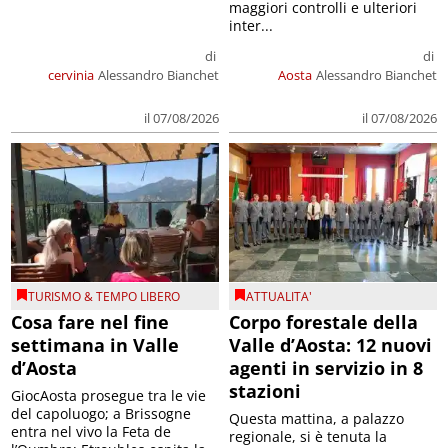
maggiori controlli e ulteriori
inter...
di
di
cervinia
Alessandro Bianchet
Aosta
Alessandro Bianchet
il 07/08/2026
il 07/08/2026
TURISMO & TEMPO LIBERO
ATTUALITA'
Cosa fare nel fine
Corpo forestale della
settimana in Valle
Valle d’Aosta: 12 nuovi
d’Aosta
agenti in servizio in 8
stazioni
GiocAosta prosegue tra le vie
del capoluogo; a Brissogne
Questa mattina, a palazzo
entra nel vivo la Feta de
regionale, si è tenuta la