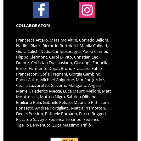
COLLABORATORI
Francesca Arcaro, Massimo Altini, Corrado Bellora,
Nadine Blanc, Riccardo Bortolotti, Manila Calipari,
Giulia Calisti, Nadia Camposaragna, Paolo Ciambi,
Filippo Clermont, Carol Di Vito, Christian Leo
Dufour, Christian Evaspasiano, Giuseppe Farinella,
Enrico Formento Dojot, Bruno Fracasso, Fabio
Francesconi, Sofia Fregnani, Giorgia Gambino,
Paolo Gatto, Michael Ghignone, Marlène Jorrioz,
Cecilia Lazzarotto, Giacomo Mangano, Angela
Marrelli, Federico Mecca, Luca Mauro Melloni, Marc
Montrosset, Matteo Nigra, Sabrina Olibano,
Emiliano Pala, Gabriele Peloso, Maurizio Pitti, Loris
Ponsetto, Andrea Portigliatti, Mattia Pramotton,
Deniel Pession, Raffaele Romano, Enrico Ruggeri,
Riccardo Savoye, Federica Tercinod, Federico
Tigellio Benvenuto, Luca Massimo Trifilò