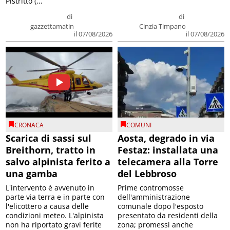
Pistritto (...
di
di
gazzettamatin
Cinzia Timpano
il 07/08/2026
il 07/08/2026
CRONACA
COMUNI
Scarica di sassi sul
Aosta, degrado in via
Breithorn, tratto in
Festaz: installata una
salvo alpinista ferito a
telecamera alla Torre
una gamba
del Lebbroso
L'intervento è avvenuto in
Prime contromosse
parte via terra e in parte con
dell'amministrazione
l'elicottero a causa delle
comunale dopo l'esposto
condizioni meteo. L'alpinista
presentato da residenti della
non ha riportato gravi ferite
zona; promessi anche