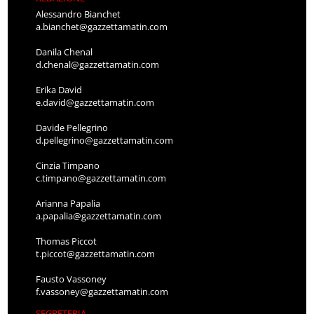
Alessandro Bianchet
a.bianchet@gazzettamatin.com
Danila Chenal
d.chenal@gazzettamatin.com
Erika David
e.david@gazzettamatin.com
Davide Pellegrino
d.pellegrino@gazzettamatin.com
Cinzia Timpano
c.timpano@gazzettamatin.com
Arianna Papalia
a.papalia@gazzettamatin.com
Thomas Piccot
t.piccot@gazzettamatin.com
Fausto Vassoney
f.vassoney@gazzettamatin.com
SEGRETERIA