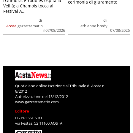
l’Oumbra; Etroubles ospita la
cerimonia di giuramento
Veillà; a Chamois tocca al
Festival A...
di
di
Aosta
gazzettamatin
ethienne bredy
il 07/08/2026
il 07/08/2026
Quotidiano online Iscrizione al Tribunale di Aosta n.
8/2012
Autorizzazione del 13/12/2012
www.gazzettamatin.com
Editore
LG PRESSE S.R.L.
via Festaz, 52 11100 AOSTA