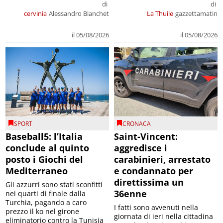
di
di
cervinia
Alessandro Bianchet
La Thuile
gazzettamatin
il 05/08/2026
il 05/08/2026
SPORT
CRONACA
Baseball5: l’Italia
Saint-Vincent:
conclude al quinto
aggredisce i
posto i Giochi del
carabinieri, arrestato
Mediterraneo
e condannato per
direttissima un
Gli azzurri sono stati sconfitti
36enne
nei quarti di finale dalla
Turchia, pagando a caro
I fatti sono avvenuti nella
prezzo il ko nel girone
giornata di ieri nella cittadina
eliminatorio contro la Tunisia