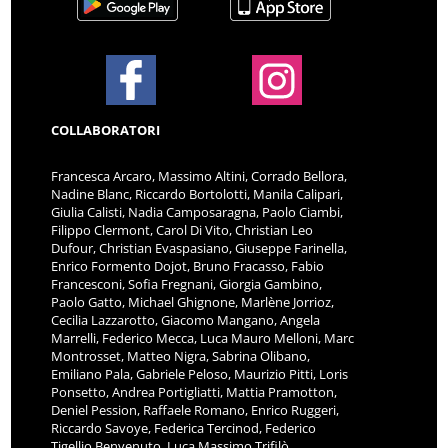
COLLABORATORI
Francesca Arcaro, Massimo Altini, Corrado Bellora,
Nadine Blanc, Riccardo Bortolotti, Manila Calipari,
Giulia Calisti, Nadia Camposaragna, Paolo Ciambi,
Filippo Clermont, Carol Di Vito, Christian Leo
Dufour, Christian Evaspasiano, Giuseppe Farinella,
Enrico Formento Dojot, Bruno Fracasso, Fabio
Francesconi, Sofia Fregnani, Giorgia Gambino,
Paolo Gatto, Michael Ghignone, Marlène Jorrioz,
Cecilia Lazzarotto, Giacomo Mangano, Angela
Marrelli, Federico Mecca, Luca Mauro Melloni, Marc
Montrosset, Matteo Nigra, Sabrina Olibano,
Emiliano Pala, Gabriele Peloso, Maurizio Pitti, Loris
Ponsetto, Andrea Portigliatti, Mattia Pramotton,
Deniel Pession, Raffaele Romano, Enrico Ruggeri,
Riccardo Savoye, Federica Tercinod, Federico
Tigellio Benvenuto, Luca Massimo Trifilò