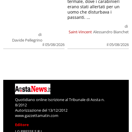
termale, dove i carabinieri
erano stati allertati per un
uomo che disturbava i
passanti. ...
di
Saint-Vincent
Alessandro Bianchet
di
Davide Pellegrino
il 05/08/2026
il 05/08/2026
Quotidiano online Iscrizione al Tribunale di Aosta n.
8/2012
Autorizzazione del 13/12/2012
www.gazzettamatin.com
Editore
LG PRESSE S.R.L.