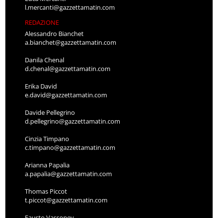
l.mercanti@gazzettamatin.com
REDAZIONE
Alessandro Bianchet
a.bianchet@gazzettamatin.com
Danila Chenal
d.chenal@gazzettamatin.com
Erika David
e.david@gazzettamatin.com
Davide Pellegrino
d.pellegrino@gazzettamatin.com
Cinzia Timpano
c.timpano@gazzettamatin.com
Arianna Papalia
a.papalia@gazzettamatin.com
Thomas Piccot
t.piccot@gazzettamatin.com
Fausto Vassoney