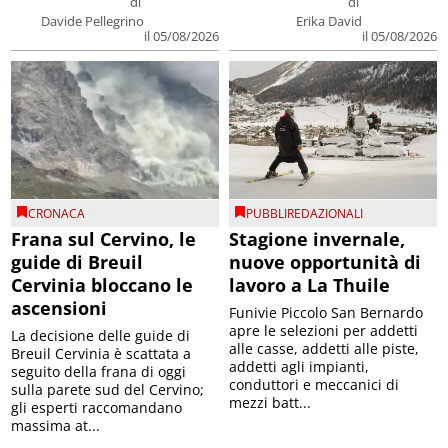
di
di
Davide Pellegrino
Erika David
il 05/08/2026
il 05/08/2026
CRONACA
PUBBLIREDAZIONALI
Frana sul Cervino, le
Stagione invernale,
guide di Breuil
nuove opportunità di
Cervinia bloccano le
lavoro a La Thuile
ascensioni
Funivie Piccolo San Bernardo
apre le selezioni per addetti
La decisione delle guide di
alle casse, addetti alle piste,
Breuil Cervinia è scattata a
addetti agli impianti,
seguito della frana di oggi
conduttori e meccanici di
sulla parete sud del Cervino;
mezzi batt...
gli esperti raccomandano
massima at...