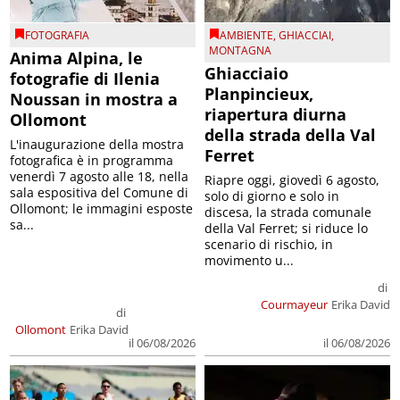
FOTOGRAFIA
AMBIENTE
,
GHIACCIAI
,
MONTAGNA
Anima Alpina, le
Ghiacciaio
fotografie di Ilenia
Planpincieux,
Noussan in mostra a
riapertura diurna
Ollomont
della strada della Val
L'inaugurazione della mostra
Ferret
fotografica è in programma
venerdì 7 agosto alle 18, nella
Riapre oggi, giovedì 6 agosto,
sala espositiva del Comune di
solo di giorno e solo in
Ollomont; le immagini esposte
discesa, la strada comunale
sa...
della Val Ferret; si riduce lo
scenario di rischio, in
movimento u...
di
Courmayeur
Erika David
di
Ollomont
Erika David
il 06/08/2026
il 06/08/2026