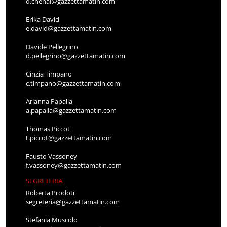
d.chenal@gazzettamatin.com
Erika David
e.david@gazzettamatin.com
Davide Pellegrino
d.pellegrino@gazzettamatin.com
Cinzia Timpano
c.timpano@gazzettamatin.com
Arianna Papalia
a.papalia@gazzettamatin.com
Thomas Piccot
t.piccot@gazzettamatin.com
Fausto Vassoney
f.vassoney@gazzettamatin.com
SEGRETERIA
Roberta Prodoti
segreteria@gazzettamatin.com
Stefania Muscolo