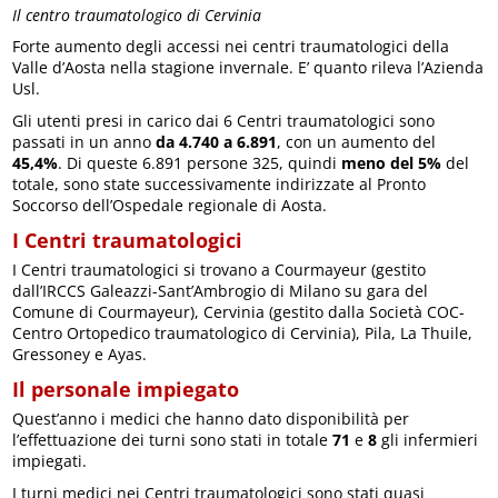
Il centro traumatologico di Cervinia
Forte aumento degli accessi nei centri traumatologici della
Valle d’Aosta nella stagione invernale. E’ quanto rileva l’Azienda
Usl.
Gli utenti presi in carico dai 6 Centri traumatologici sono
passati in un anno
da 4.740 a 6.891
, con un aumento del
45,4%
. Di queste 6.891 persone 325, quindi
meno del 5%
del
totale, sono state successivamente indirizzate al Pronto
Soccorso dell’Ospedale regionale di Aosta.
I Centri traumatologici
I Centri traumatologici si trovano a Courmayeur (gestito
dall’IRCCS Galeazzi-Sant’Ambrogio di Milano su gara del
Comune di Courmayeur), Cervinia (gestito dalla Società COC-
Centro Ortopedico traumatologico di Cervinia), Pila, La Thuile,
Gressoney e Ayas.
Il personale impiegato
Quest’anno i medici che hanno dato disponibilità per
l’effettuazione dei turni sono stati in totale
71
e
8
gli infermieri
impiegati.
I turni medici nei Centri traumatologici sono stati quasi