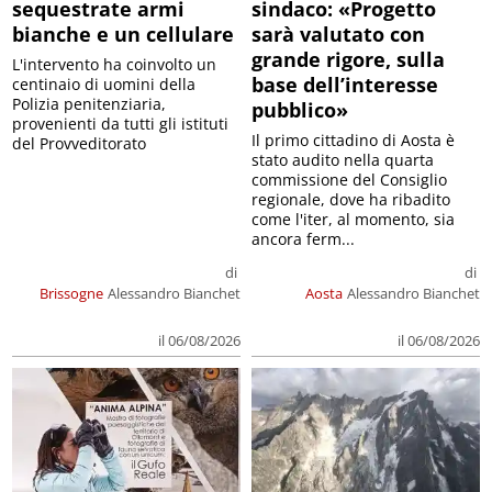
sequestrate armi
sindaco: «Progetto
bianche e un cellulare
sarà valutato con
grande rigore, sulla
L'intervento ha coinvolto un
base dell’interesse
centinaio di uomini della
Polizia penitenziaria,
pubblico»
provenienti da tutti gli istituti
Il primo cittadino di Aosta è
del Provveditorato
stato audito nella quarta
commissione del Consiglio
regionale, dove ha ribadito
come l'iter, al momento, sia
ancora ferm...
di
di
Brissogne
Alessandro Bianchet
Aosta
Alessandro Bianchet
il 06/08/2026
il 06/08/2026