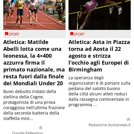
SPORT
SPORT
Atletica: Matilde
Atletica: Asta in Piazza
Abelli lotta come una
torna ad Aosta il 22
leonessa, la 4×400
agosto e strizza
azzurra firma il
l’occhio agli Europei di
primato nazionale, ma
Birmingham
resta fuori dalla finale
La speranza degli
dei Mondiali Under 20
organizzatori è di portare sulla
pedana del salotto buono
Buon debutto iridato della
della città alcuni atleti reduci
stellina della Cogne,
dalla rassegna continentale in
protagonista di una prova
programma ...
coraggiosa nell'ultima frazione
della seconda batteria della
staffetta mist...
di
Redazione Aostanews.it
di
Davide Pellegrino