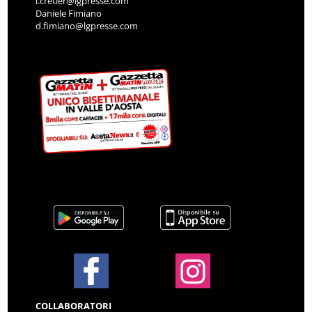
i.cretier@lgpresse.com
Daniele Fimiano
d.fimiano@lgpresse.com
COLLABORATORI