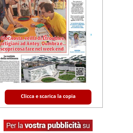
Clicca e scarica la copia