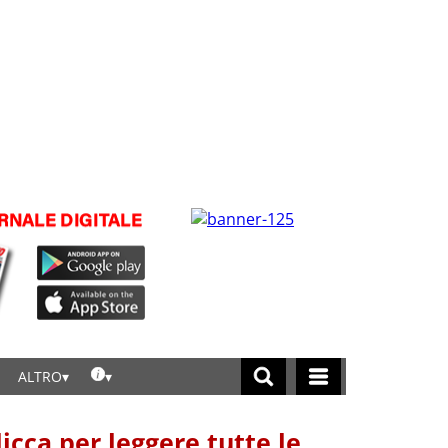
ALTRO
licca per leggere tutte le