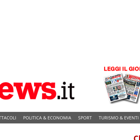
TTACOLI
POLITICA & ECONOMIA
SPORT
TURISMO & EVENTI
C