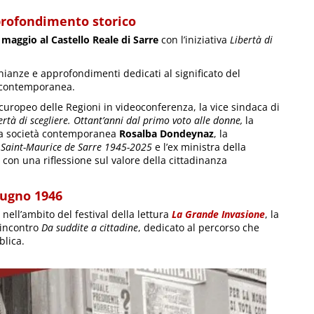
profondimento storico
maggio al Castello Reale di Sarre
con l’iniziativa
Libertà di
onianze e approfondimenti dedicati al significato del
à contemporanea.
curopeo delle Regioni in videoconferenza, la vice sindaca di
ertà di scegliere. Ottant’anni dal primo voto alle donne,
la
della società contemporanea
Rosalba Dondeynaz
, la
o
Saint-Maurice de Sarre 1945-2025
e l’ex ministra della
 con una riflessione sul valore della cittadinanza
iugno 1946
 nell’ambito del festival della lettura
La Grande Invasione
, la
’incontro
Da suddite a cittadine
, dedicato al percorso che
blica.