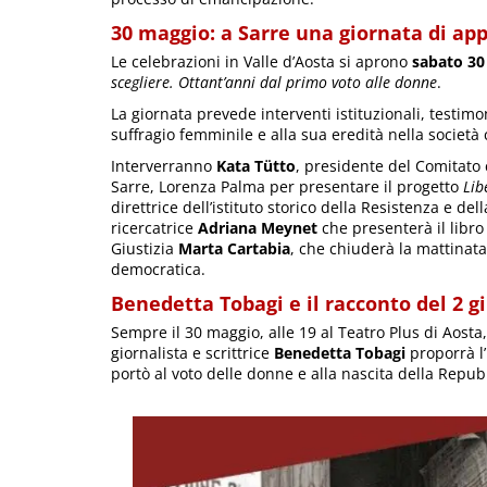
30 maggio: a Sarre una giornata di ap
Le celebrazioni in Valle d’Aosta si aprono
sabato 30 
scegliere. Ottant’anni dal primo voto alle donne
.
La giornata prevede interventi istituzionali, testim
suffragio femminile e alla sua eredità nella societ
Interverranno
Kata Tütto
, presidente del Comitato 
Sarre, Lorenza Palma per presentare il progetto
Lib
direttrice dell’istituto storico della Resistenza e 
ricercatrice
Adriana Meynet
che presenterà il libr
Giustizia
Marta Cartabia
, che chiuderà la mattinata
democratica.
Benedetta Tobagi e il racconto del 2 g
Sempre il 30 maggio, alle 19 al Teatro Plus di Aosta,
giornalista e scrittrice
Benedetta Tobagi
proporrà l
portò al voto delle donne e alla nascita della Repub