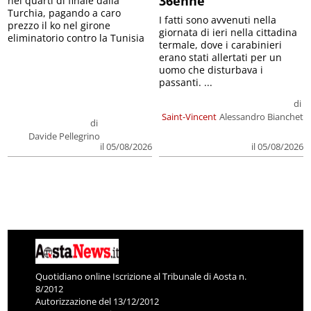
36enne
nei quarti di finale dalla
Turchia, pagando a caro
I fatti sono avvenuti nella
prezzo il ko nel girone
giornata di ieri nella cittadina
eliminatorio contro la Tunisia
termale, dove i carabinieri
erano stati allertati per un
uomo che disturbava i
passanti. ...
di
Saint-Vincent
Alessandro Bianchet
di
Davide Pellegrino
il 05/08/2026
il 05/08/2026
Quotidiano online Iscrizione al Tribunale di Aosta n.
8/2012
Autorizzazione del 13/12/2012