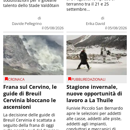
soddisfazioni per il giovane
terranno tra il 21 e 25
talento dello Stade Valdôtain
settembre...
di
di
Davide Pellegrino
Erika David
il 05/08/2026
il 05/08/2026
CRONACA
PUBBLIREDAZIONALI
Frana sul Cervino, le
Stagione invernale,
guide di Breuil
nuove opportunità di
Cervinia bloccano le
lavoro a La Thuile
ascensioni
Funivie Piccolo San Bernardo
apre le selezioni per addetti
La decisione delle guide di
alle casse, addetti alle piste,
Breuil Cervinia è scattata a
addetti agli impianti,
seguito della frana di oggi
conduttori e meccanici di