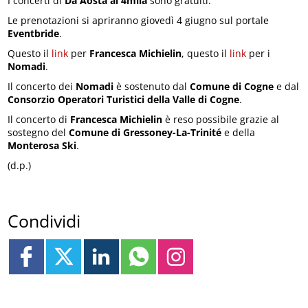
I concerti di
Da Aosta ai 4mila
sono gratuiti.
Le prenotazioni si apriranno giovedì 4 giugno sul portale
Eventbride
.
Questo il
link
per
Francesca Michielin
, questo il
link
per i
Nomadi
.
Il concerto dei
Nomadi
è sostenuto dal
Comune di Cogne
e dal
Consorzio Operatori Turistici della Valle di Cogne
.
Il concerto di
Francesca Michielin
è reso possibile grazie al
sostegno del
Comune di Gressoney-La-Trinité
e della
Monterosa Ski
.
(d.p.)
Condividi