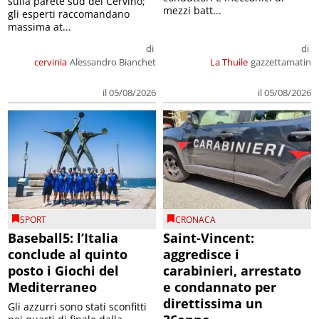
sulla parete sud del Cervino;
mezzi batt...
gli esperti raccomandano
massima at...
di
di
cervinia
Alessandro Bianchet
La Thuile
gazzettamatin
il 05/08/2026
il 05/08/2026
SPORT
CRONACA
Baseball5: l’Italia
Saint-Vincent:
conclude al quinto
aggredisce i
posto i Giochi del
carabinieri, arrestato
Mediterraneo
e condannato per
direttissima un
Gli azzurri sono stati sconfitti