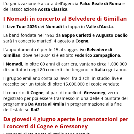
L’organizzazione è a cura dell’agenzia
Palco Reale di Roma
e
dell’associazione
Aosta Classica
.
I Nomadi in concerto al Belvedere di Gimillan
Il
Live Tour 2026
dei
Nomadi
fa tappa in
Valle d’Aosta
.
La band fondata nel 1963 da
Beppe Carletti
e
Augusto Daolio
sarà in concerto martedì 4 agosto a
Cogne
.
L’appuntamento è per le 15 al suggestivo
Belvedere di
Gimillan
, dove nel 2024 si è esibito
Federico Zampaglione
.
I
Nomadi
, in oltre 60 anni di carriera, vantano circa 1.000.000
di spettatori negli 80 concerti che tengono in
Italia
ogni anno.
Il gruppo emiliano conta 52 lavori fra dischi in studio, live e
raccolte per un totale di oltre 15.000.000 di copie vendute.
Il concerto di
Cogne
, al pari di quello di
Gressoney
, verrà
registrato per poi essere trasmesso in una delle 4 puntate del
programma
Da Aosta ai 4mila
in programmazione alla fine
dell’estate su
Rai2
.
Da giovedì 4 giugno aperte le prenotazioni per
i concerti di Cogne e Gressoney