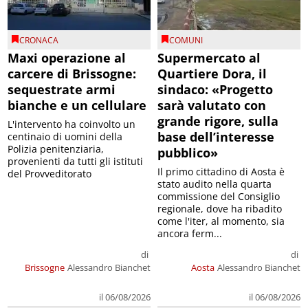
CRONACA
COMUNI
Maxi operazione al
Supermercato al
carcere di Brissogne:
Quartiere Dora, il
sequestrate armi
sindaco: «Progetto
bianche e un cellulare
sarà valutato con
grande rigore, sulla
L'intervento ha coinvolto un
base dell’interesse
centinaio di uomini della
Polizia penitenziaria,
pubblico»
provenienti da tutti gli istituti
Il primo cittadino di Aosta è
del Provveditorato
stato audito nella quarta
commissione del Consiglio
regionale, dove ha ribadito
come l'iter, al momento, sia
ancora ferm...
di
di
Brissogne
Alessandro Bianchet
Aosta
Alessandro Bianchet
il 06/08/2026
il 06/08/2026