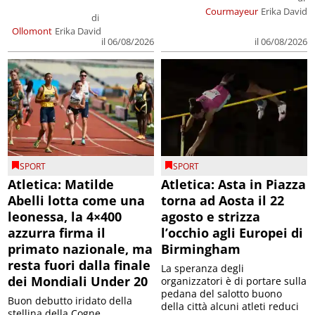
Courmayeur
Erika David
di
Ollomont
Erika David
il 06/08/2026
il 06/08/2026
SPORT
SPORT
Atletica: Matilde
Atletica: Asta in Piazza
Abelli lotta come una
torna ad Aosta il 22
leonessa, la 4×400
agosto e strizza
azzurra firma il
l’occhio agli Europei di
primato nazionale, ma
Birmingham
resta fuori dalla finale
La speranza degli
dei Mondiali Under 20
organizzatori è di portare sulla
pedana del salotto buono
Buon debutto iridato della
della città alcuni atleti reduci
stellina della Cogne,