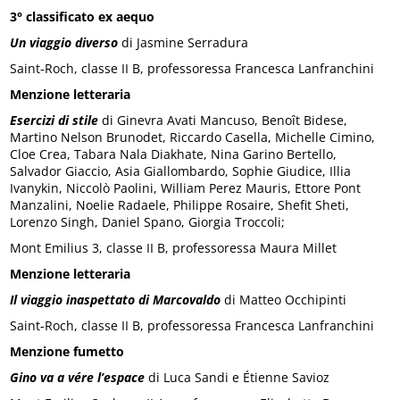
3° classificato ex aequo
Un viaggio diverso
di Jasmine Serradura
Saint-Roch, classe II B, professoressa Francesca Lanfranchini
Menzione letteraria
Esercizi di stile
di Ginevra Avati Mancuso, Benoît Bidese,
Martino Nelson Brunodet, Riccardo Casella, Michelle Cimino,
Cloe Crea, Tabara Nala Diakhate, Nina Garino Bertello,
Salvador Giaccio, Asia Giallombardo, Sophie Giudice, Illia
Ivanykin, Niccolò Paolini, William Perez Mauris, Ettore Pont
Manzalini, Noelie Radaele, Philippe Rosaire, Shefit Sheti,
Lorenzo Singh, Daniel Spano, Giorgia Troccoli;
Mont Emilius 3, classe II B, professoressa Maura Millet
Menzione letteraria
Il viaggio inaspettato
di Marcovaldo
di Matteo Occhipinti
Saint-Roch, classe II B, professoressa Francesca Lanfranchini
Menzione fumetto
Gino va a vére l’espace
di Luca Sandi e Étienne Savioz