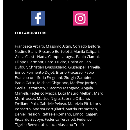
COLLABORATORI
Francesca Arcaro, Massimo Altini, Corrado Bellora,
Nadine Blanc, Riccardo Bortolotti, Manila Calipari,
Giulia Calisti, Nadia Camposaragna, Paolo Ciambi,
Filippo Clermont, Carol Di Vito, Christian Leo
Dufour, Christian Evaspasiano, Giuseppe Farinella,
Enrico Formento Dojot, Bruno Fracasso, Fabio
Francesconi, Sofia Fregnani, Giorgia Gambino,
Paolo Gatto, Michael Ghignone, Marlène Jorrioz,
Cecilia Lazzarotto, Giacomo Mangano, Angela
Marrelli, Federico Mecca, Luca Mauro Melloni, Marc
Montrosset, Matteo Nigra, Sabrina Olibano,
Emiliano Pala, Gabriele Peloso, Maurizio Pitti, Loris
Ponsetto, Andrea Portigliatti, Mattia Pramotton,
Deniel Pession, Raffaele Romano, Enrico Ruggeri,
Riccardo Savoye, Federica Tercinod, Federico
Tigellio Benvenuto, Luca Massimo Trifilò