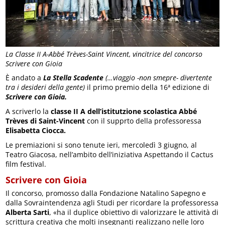
La Classe II A-Abbé Trèves-Saint Vincent, vincitrice del concorso
Scrivere con Gioia
È andato a
La Stella Scadente
(…viaggio -non smepre- divertente
tra i desideri della gente)
il primo premio della 16ª edizione di
Scrivere con Gioia.
A scriverlo la
classe II A dell’istitutzione scolastica Abbé
Trèves di Saint-Vincent
con il supprto della professoressa
Elisabetta Ciocca.
Le premiazioni si sono tenute ieri, mercoledì 3 giugno, al
Teatro Giacosa, nell’ambito dell’iniziativa Aspettando il Cactus
film festival.
Scrivere con Gioia
Il concorso, promosso dalla Fondazione Natalino Sapegno e
dalla Sovraintendenza agli Studi per ricordare la professoressa
Alberta Sarti
, «ha il duplice obiettivo di valorizzare le attività di
scrittura creativa che molti insegnanti realizzano nelle loro