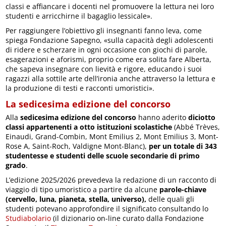
classi e affiancare i docenti nel promuovere la lettura nei loro
studenti e arricchirne il bagaglio lessicale».
Per raggiungere l’obiettivo gli insegnanti fanno leva, come
spiega Fondazione Sapegno, «sulla capacità degli adolescenti
di ridere e scherzare in ogni occasione con giochi di parole,
esagerazioni e aforismi, proprio come era solita fare Alberta,
che sapeva insegnare con lievità e rigore, educando i suoi
ragazzi alla sottile arte dell’ironia anche attraverso la lettura e
la produzione di testi e racconti umoristici».
La sedicesima edizione del concorso
Alla
sedicesima edizione del concorso
hanno aderito
diciotto
classi appartenenti a otto istituzioni scolastiche
(Abbé Trèves,
Einaudi, Grand-Combin, Mont Emilius 2, Mont Emilius 3, Mont-
Rose A, Saint-Roch, Valdigne Mont-Blanc),
per un totale di 343
studentesse e studenti delle scuole secondarie di primo
grado
.
L’edizione 2025/2026 prevedeva la redazione di un racconto di
viaggio di tipo umoristico a partire da alcune
parole-chiave
(cervello, luna, pianeta, stella, universo),
delle quali gli
studenti potevano approfondire il significato consultando lo
Studiabolario
(il dizionario on-line curato dalla Fondazione