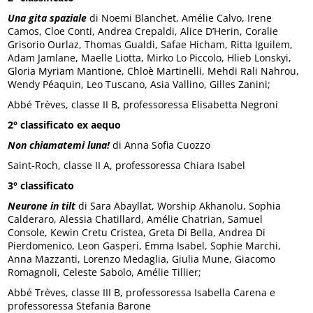
Una gita spaziale
di Noemi Blanchet, Amélie Calvo, Irene
Camos, Cloe Conti, Andrea Crepaldi, Alice D’Herin, Coralie
Grisorio Ourlaz, Thomas Gualdi, Safae Hicham, Ritta Iguilem,
Adam Jamlane, Maelle Liotta, Mirko Lo Piccolo, Hlieb Lonskyi,
Gloria Myriam Mantione, Chloè Martinelli, Mehdi Rali Nahrou,
Wendy Péaquin, Leo Tuscano, Asia Vallino, Gilles Zanini;
Abbé Trèves, classe II B, professoressa Elisabetta Negroni
2° classificato ex aequo
Non chiamatemi luna!
di Anna Sofia Cuozzo
Saint-Roch, classe II A, professoressa Chiara Isabel
3° classificato
Neurone in tilt
di Sara Abayllat, Worship Akhanolu, Sophia
Calderaro, Alessia Chatillard, Amélie Chatrian, Samuel
Console, Kewin Cretu Cristea, Greta Di Bella, Andrea Di
Pierdomenico, Leon Gasperi, Emma Isabel, Sophie Marchi,
Anna Mazzanti, Lorenzo Medaglia, Giulia Mune, Giacomo
Romagnoli, Celeste Sabolo, Amélie Tillier;
Abbé Trèves, classe III B, professoressa Isabella Carena e
professoressa Stefania Barone