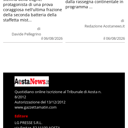
dalla rassegna continentale in
protagonista di una prova
programma ...
coraggiosa nell'ultima frazione
della seconda batteria della
staffetta mist...
di
Redazione Aostanews.it
di
Davide Pellegrino
il 06/08/2026
il 06/08/2026
Quotidiano online Iscrizione al Tribunale di Aosta n.
8/2012
Autorizzazione del 13/12/2012
www.gazzettamatin.com
Editore
LG PRESSE S.R.L.
via Festaz, 52 11100 AOSTA