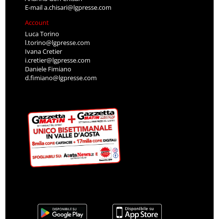
E-mail
a.chisari@lgpresse.com
Account
Luca Torino
l.torino@lgpresse.com
Ivana Cretier
i.cretier@lgpresse.com
Daniele Fimiano
d.fimiano@lgpresse.com