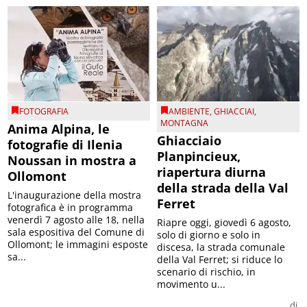
FOTOGRAFIA
AMBIENTE
,
GHIACCIAI
,
MONTAGNA
Anima Alpina, le
Ghiacciaio
fotografie di Ilenia
Planpincieux,
Noussan in mostra a
riapertura diurna
Ollomont
della strada della Val
L'inaugurazione della mostra
Ferret
fotografica è in programma
venerdì 7 agosto alle 18, nella
Riapre oggi, giovedì 6 agosto,
sala espositiva del Comune di
solo di giorno e solo in
Ollomont; le immagini esposte
discesa, la strada comunale
sa...
della Val Ferret; si riduce lo
scenario di rischio, in
movimento u...
di