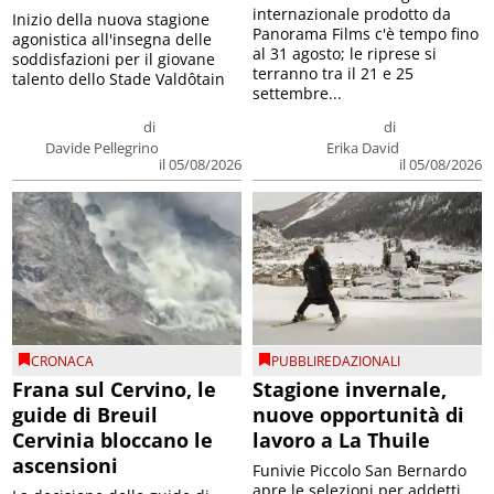
internazionale prodotto da
Inizio della nuova stagione
Panorama Films c'è tempo fino
agonistica all'insegna delle
al 31 agosto; le riprese si
soddisfazioni per il giovane
terranno tra il 21 e 25
talento dello Stade Valdôtain
settembre...
di
di
Davide Pellegrino
Erika David
il 05/08/2026
il 05/08/2026
CRONACA
PUBBLIREDAZIONALI
Frana sul Cervino, le
Stagione invernale,
guide di Breuil
nuove opportunità di
Cervinia bloccano le
lavoro a La Thuile
ascensioni
Funivie Piccolo San Bernardo
apre le selezioni per addetti