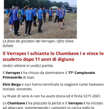
La festa dei giocatori del Verrayes I (foto Silvia
Zulian)
Il Verrayes I schianta lo Chambave I e vince lo
scudetto dopo 11 anni di digiuno
Undici vittorie in undici partite.
Il
Verrayes I
ha chiuso da dominatore il
77° Campionato
Primaverile
di tsan.
Elvis Berga
e soci hanno terminato la stagione come l’avevano
iniziata: vincendo.
La finale di serie A non ha avuto storia ed è finita 5271-2061.
Lo
Chambave I
ha piazzato la
pertze
e il
Verrayes I
ha iniziato
ad attaccare, sommergendo i campioni in carica sotto la