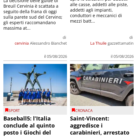
La decisione delle guide di
alle casse, addetti alle piste,
Breuil Cervinia è scattata a
addetti agli impianti,
seguito della frana di oggi
conduttori e meccanici di
sulla parete sud del Cervino;
mezzi batt...
gli esperti raccomandano
massima at...
di
di
cervinia
Alessandro Bianchet
La Thuile
gazzettamatin
il 05/08/2026
il 05/08/2026
SPORT
CRONACA
Baseball5: l’Italia
Saint-Vincent:
conclude al quinto
aggredisce i
posto i Giochi del
carabinieri, arrestato