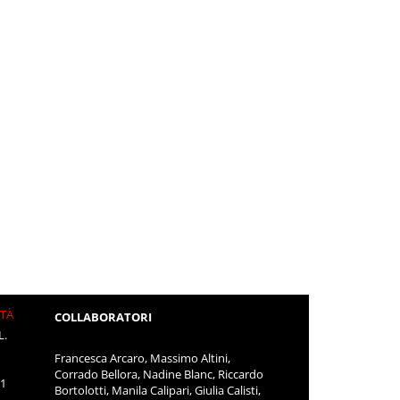
ITÀ
COLLABORATORI
L.
Francesca Arcaro, Massimo Altini,
Corrado Bellora, Nadine Blanc, Riccardo
11
Bortolotti, Manila Calipari, Giulia Calisti,