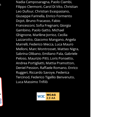
Nadia Camposaragna, Paolo Ciambi,
m
Filippo Clermont, Carol Di Vito, Christian
Leo Dufour, Christian Evaspasiano,
Giuseppe Farinella, Enrico Formento
Dojot, Bruno Fracasso, Fabio
Francesconi, Sofia Fregnani, Giorgia
Gambino, Paolo Gatto, Michael
Ghignone, Marlène Jorrioz, Cecilia
Lazzarotto, Giacomo Mangano, Angela
Marrelli, Federico Mecca, Luca Mauro
Melloni, Marc Montrosset, Matteo Nigra,
Sabrina Olibano, Emiliano Pala, Gabriele
Peloso, Maurizio Pitti, Loris Ponsetto,
Andrea Portigliatti, Mattia Pramotton,
Deniel Pession, Raffaele Romano, Enrico
Ruggeri, Riccardo Savoye, Federica
Tercinod, Federico Tigellio Benvenuto,
Luca Massimo Trifilò