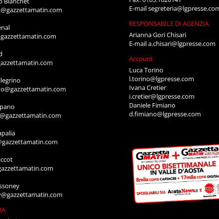
o Bianchet
E-mail
segreteria@lgpresse.co
t@gazzettamatin.com
RESPONSABILE DI AGENZIA
enal
Arianna Gori Chisari
gazzettamatin.com
E-mail
a.chisari@lgpresse.com
d
Account
azzettamatin.com
Luca Torino
l.torino@lgpresse.com
legrino
Ivana Cretier
ino@gazzettamatin.com
i.cretier@lgpresse.com
Daniele Fimiano
mpano
d.fimiano@lgpresse.com
o@gazzettamatin.com
apalia
@gazzettamatin.com
ccot
gazzettamatin.com
ssoney
y@gazzettamatin.com
IA