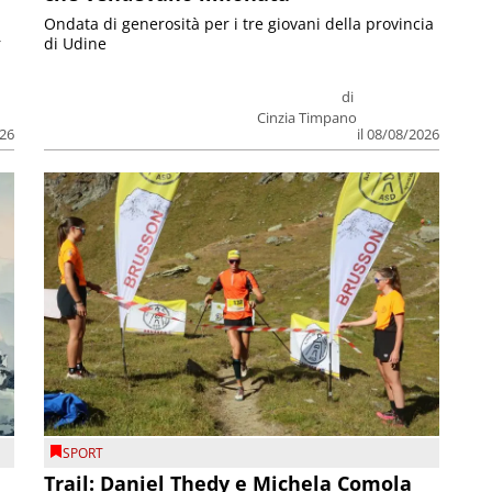
Ondata di generosità per i tre giovani della provincia
r
di Udine
di
Cinzia Timpano
026
il 08/08/2026
SPORT
Trail: Daniel Thedy e Michela Comola