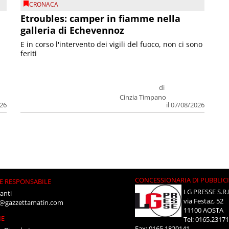
CRONACA
Etroubles: camper in fiamme nella
galleria di Echevennoz
E in corso l'intervento dei vigili del fuoco, non ci sono
feriti
di
Cinzia Timpano
026
il 07/08/2026
CONCESSIONARIA DI PUBBLIC
E RESPONSABILE
LG PRESSE S.R.
anti
via Festaz, 52
i@gazzettamatin.com
11100 AOSTA
NE
Tel: 0165.2317
Fax: 0165.1820141