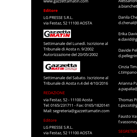
Alessandr
www.gazzettamatin.com
a.bianche
Editore
Danila Ch
LG PRESSE S.R.L.
d.chenal@
via Festaz, 52 11100 AOSTA
Erika Davi
e.david@g
Settimanale del Lunedì. Iscrizione al
Tribunale di Aosta n. 9/2002
Davide Pel
Autorizzazione del 20/05/2002
d.pellegr
Cinzia Ti
c.timpan
Settimanale del Sabato. Iscrizione al
Tribunale di Aosta n.4 del 4/10/2016
Arianna P
a.papalia
REDAZIONE
via Festaz, 52 - 11100 Aosta
Thomas Pi
Tel: 0165/231711 - Fax: 0165/1820141
t.piccot@
Mail:
segreteria@gazzettamatin.com
Fausto Va
Editore
f.vassone
LG PRESSE S.R.L.
SEGRETER
via Festaz, 52 11100 AOSTA