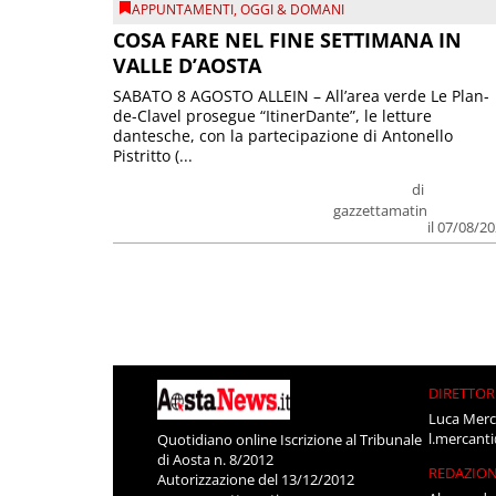
APPUNTAMENTI
,
OGGI & DOMANI
COSA FARE NEL FINE SETTIMANA IN
VALLE D’AOSTA
SABATO 8 AGOSTO ALLEIN – All’area verde Le Plan-
de-Clavel prosegue “ItinerDante”, le letture
dantesche, con la partecipazione di Antonello
Pistritto (...
di
gazzettamatin
il 07/08/2
DIRETTOR
Luca Merc
l.mercant
Quotidiano online Iscrizione al Tribunale
di Aosta n. 8/2012
REDAZIO
Autorizzazione del 13/12/2012