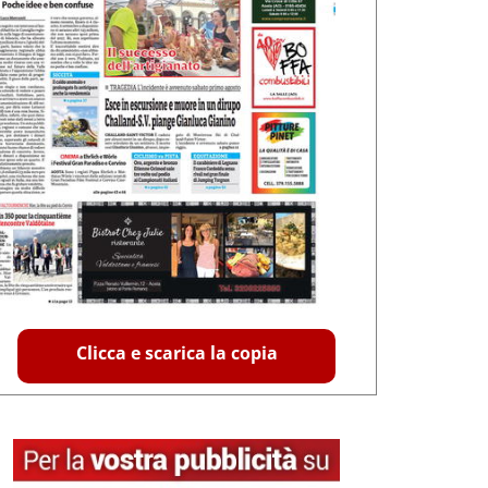
Clicca e scarica la copia