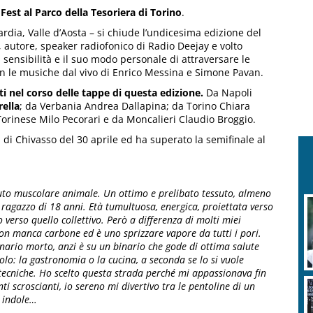
Fest al Parco della Tesoriera di Torino
.
rdia, Valle d’Aosta – si chiude l’undicesima edizione del
, autore, speaker radiofonico di Radio Deejay e volto
a sensibilità e il suo modo personale di attraversare le
on le musiche dal vivo di Enrico Messina e Simone Pavan.
ati nel corso delle tappe di questa edizione.
Da Napoli
ella
; da Verbania Andrea Dallapina; da Torino Chiara
orinese Milo Pecorari e da Moncalieri Claudio Broggio.
pa di Chivasso del 30 aprile ed ha superato la semifinale al
suto muscolare animale. Un ottimo e prelibato tessuto, almeno
agazzo di 18 anni. Età tumultuosa, energica, proiettata verso
 verso quello collettivo. Però a differenza di molti miei
on manca carbone ed è uno sprizzare vapore da tutti i pori.
inario morto, anzi è su un binario che gode di ottima salute
colo: la gastronomia o la cucina, a seconda se lo si vuole
ecniche. Ho scelto questa strada perché mi appassionava fin
ti scroscianti, io sereno mi divertivo tra le pentoline di un
a indole…