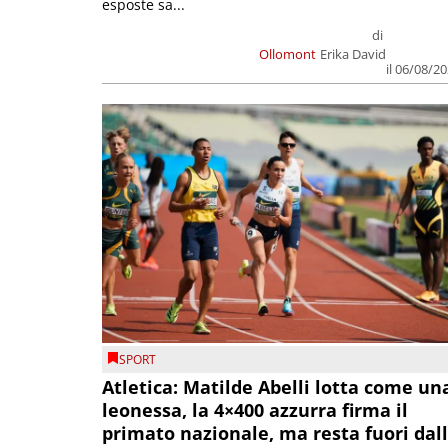
esposte sa...
di
Ollomont
Erika David
il 06/08/2
SPORT
Atletica: Matilde Abelli lotta come un
leonessa, la 4×400 azzurra firma il
primato nazionale, ma resta fuori dal