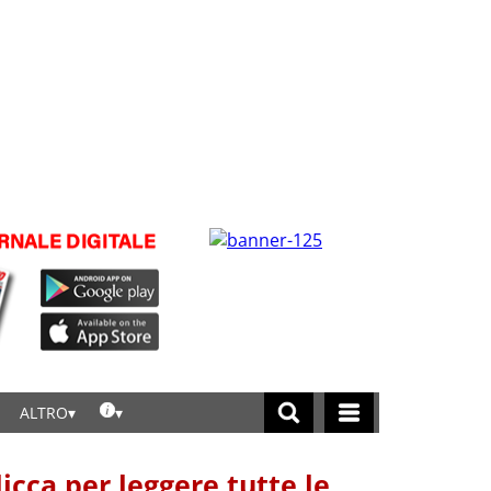
ALTRO
licca per leggere tutte le