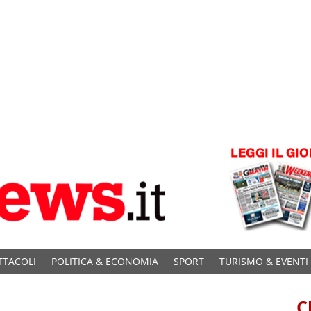
TTACOLI
POLITICA & ECONOMIA
SPORT
TURISMO & EVENTI
C