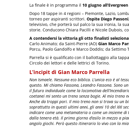
La finale è in programma il
10 giugno all’Evergreen 
Dopo 18 tappe in 4 regioni – Piemonte, Lazio, Lomba
torneo per aspiranti scrittori.
Ospite Diego Passoni
televisivo, che porterà sul palco la sua ironia, la su
storie. Conducono Chiara Pacilli e Nicole Dubois, c
A contendersi la vittoria gli otto finalisti selezion
Carlo Animato; da Saint-Pierre (AO)
Gian Marco Parr
Porcu, Paolo Gandolfo e Marco Doddis; da Settimo T
Parrella si è qualificato con il ballottaggio alla tap
Circolo dei lettori e delle lettrici di Torino.
L’incipit di Gian Marco Parrella
Non Ismaele. Nessuna eco biblica. L’unica eco è al tes
questo. Mi chiamo Fassona, Leandro Fassona. Sono un r
il futuro individuale come la locomotiva dell’Incendiario
coetanei mi sento un treno senza bogie. Al mio treno n
Anche da troppi pori. Il mio treno non si trova su un b
soprattutto in questi ultimi anni, gli anni 10 del XXI se
indicare come una metamateria o come un insieme di t
dalla tenera età. Il primo giorno d’asilo in mezzo a pian
angolo giochi. Però questo itinerario lo vivo con la mi