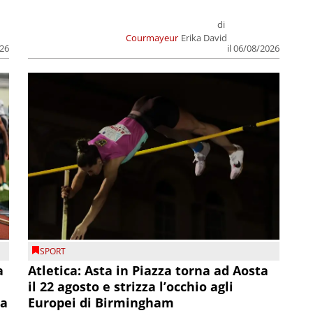
di
Courmayeur
Erika David
026
il 06/08/2026
SPORT
a
Atletica: Asta in Piazza torna ad Aosta
il 22 agosto e strizza l’occhio agli
la
Europei di Birmingham