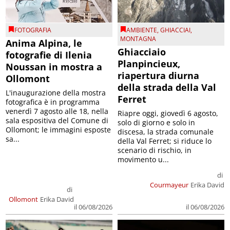
FOTOGRAFIA
AMBIENTE
,
GHIACCIAI
,
MONTAGNA
Anima Alpina, le
Ghiacciaio
fotografie di Ilenia
Planpincieux,
Noussan in mostra a
riapertura diurna
Ollomont
della strada della Val
L'inaugurazione della mostra
Ferret
fotografica è in programma
venerdì 7 agosto alle 18, nella
Riapre oggi, giovedì 6 agosto,
sala espositiva del Comune di
solo di giorno e solo in
Ollomont; le immagini esposte
discesa, la strada comunale
sa...
della Val Ferret; si riduce lo
scenario di rischio, in
movimento u...
di
Courmayeur
Erika David
di
Ollomont
Erika David
il 06/08/2026
il 06/08/2026