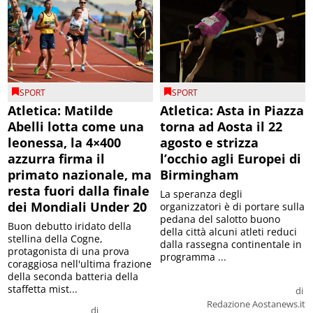
SPORT
SPORT
Atletica: Matilde
Atletica: Asta in Piazza
Abelli lotta come una
torna ad Aosta il 22
leonessa, la 4×400
agosto e strizza
azzurra firma il
l’occhio agli Europei di
primato nazionale, ma
Birmingham
resta fuori dalla finale
La speranza degli
dei Mondiali Under 20
organizzatori è di portare sulla
pedana del salotto buono
Buon debutto iridato della
della città alcuni atleti reduci
stellina della Cogne,
dalla rassegna continentale in
protagonista di una prova
programma ...
coraggiosa nell'ultima frazione
della seconda batteria della
staffetta mist...
di
Redazione Aostanews.it
di