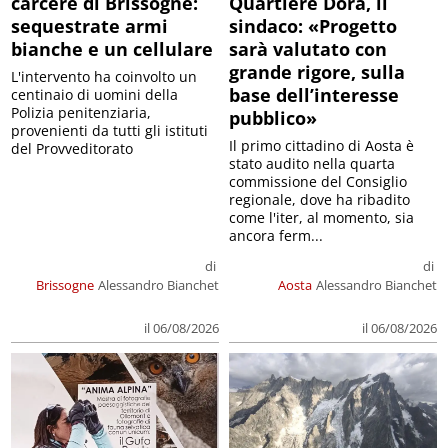
carcere di Brissogne:
Quartiere Dora, il
sequestrate armi
sindaco: «Progetto
bianche e un cellulare
sarà valutato con
grande rigore, sulla
L'intervento ha coinvolto un
base dell’interesse
centinaio di uomini della
Polizia penitenziaria,
pubblico»
provenienti da tutti gli istituti
Il primo cittadino di Aosta è
del Provveditorato
stato audito nella quarta
commissione del Consiglio
regionale, dove ha ribadito
come l'iter, al momento, sia
ancora ferm...
di
di
Brissogne
Alessandro Bianchet
Aosta
Alessandro Bianchet
il 06/08/2026
il 06/08/2026