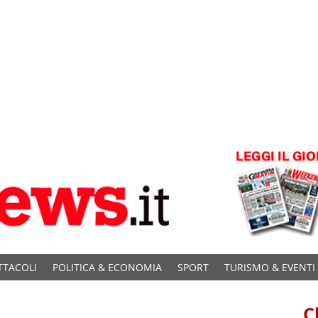
TTACOLI
POLITICA & ECONOMIA
SPORT
TURISMO & EVENTI
C