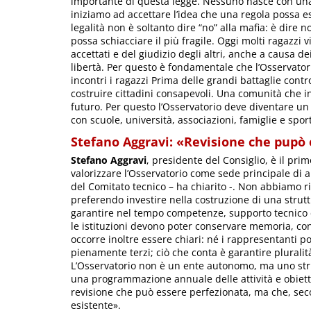
importante di questa legge. Nessuno nasce con una cu
iniziamo ad accettare l’idea che una regola possa es
legalità non è soltanto dire “no” alla mafia: è dire no
possa schiacciare il più fragile. Oggi molti ragazzi
accettati e del giudizio degli altri, anche a causa dei
libertà. Per questo è fondamentale che l’Osservatorio
incontri i ragazzi Prima delle grandi battaglie contr
costruire cittadini consapevoli. Una comunità che in
futuro. Per questo l’Osservatorio deve diventare u
con scuole, università, associazioni, famiglie e spor
Stefano Aggravi: «Revisione che pupò
Stefano Aggravi
, presidente del Consiglio, è il prim
valorizzare l’Osservatorio come sede principale di 
del Comitato tecnico – ha chiarito -. Non abbiamo
preferendo investire nella costruzione di una struttu
garantire nel tempo competenze, supporto tecnico 
le istituzioni devono poter conservare memoria, con
occorre inoltre essere chiari: né i rappresentanti p
pienamente terzi; ciò che conta è garantire pluralità
L’Osservatorio non è un ente autonomo, ma uno str
una programmazione annuale delle attività e obiett
revisione che può essere perfezionata, ma che, seco
esistente».