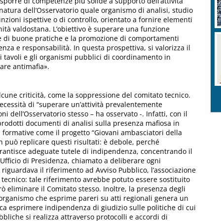
isporre di competenze più solide a supporto dell’attività
natura dell’Osservatorio quale organismo di analisi, studio
nzioni ispettive o di controllo, orientato a fornire elementi
munità valdostana. L’obiettivo è superare una funzione
ne di buone pratiche e la promozione di comportamenti
enza e responsabilità. In questa prospettiva, si valorizza il
 tavoli e gli organismi pubblici di coordinamento in
are antimafia».
cune criticità, come la soppressione del comitato tecnico.
necessità di “superare un’attività prevalentemente
ni dell’Osservatorio stesso – ha osservato -. Infatti, con il
prodotti documenti di analisi sulla presenza mafiosa in
ità formative come il progetto “Giovani ambasciatori della
n può replicare questi risultati: è debole, perché
rantisce adeguate tutele di indipendenza, concentrando il
ll’Ufficio di Presidenza, chiamato a deliberare ogni
 riguardava il riferimento ad Avviso Pubblico, l’associazione
tecnico: tale riferimento avrebbe potuto essere sostituito
 eliminare il Comitato stesso. Inoltre, la presenza degli
n organismo che esprime pareri su atti regionali genera un
ca esprimere indipendenza di giudizio sulle politiche di cui
bliche si realizza attraverso protocolli e accordi di