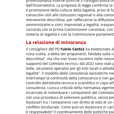
professionalità interne affinché il consiglio possa d
dell’Osservatorio. La proposta di legge conferma la 
e promozione della cultura della legalità, privo di fu
conoscitivi utili alle istituzioni regionali e alla co
meramente descrittiva, per rafforzarne la diffusio
amministrativi e civici improntati a legalità, traspar
raccordo con la prima Commissione consiliare, con i
materia di legalità e con la Commissione parlament
La relazione di minoranza
Il consigliere del PD
Fulvio Centoz
ha evidenziato al
«Una scelta, a detta dei proponenti, fondata sulla 
descrittiva”, ma che non trova riscontro nelle relazio
supporto del Comitato tecnico, dal 2022 sono stati 
Valle, strumenti operativi per gli enti locali e attiv
legalità”. Il modello delle consulenze episodiche no
interrompe la continuità della conoscenza e non ga
controllo dell’attività tecnica e scientifica in capo a
consulenza. L’unica criticità della normativa vigente
incaricata di individuare i componenti del Comitato 
con una procedura di selezione pubblica, senza però
Assessori tra i componenti con diritto di voto di u
conflitto strutturale. Come può un Assessore in cari
è responsabile? Il coordinamento delle politiche pub