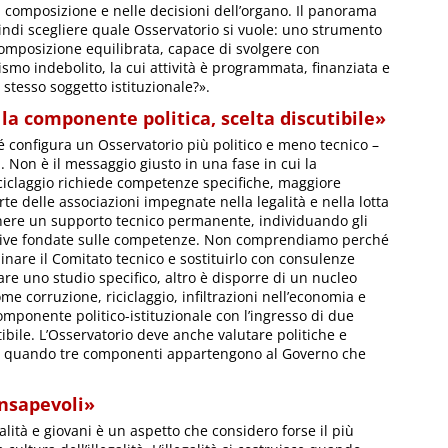
la composizione e nelle decisioni dell’organo. Il panorama
ndi scegliere quale Osservatorio si vuole: uno strumento
omposizione equilibrata, capace di svolgere con
smo indebolito, la cui attività è programmata, finanziata e
 stesso soggetto istituzionale?».
la componente politica, scelta discutibile»
configura un Osservatorio più politico e meno tecnico –
. Non è il messaggio giusto in una fase in cui la
riciclaggio richiede competenze specifiche, maggiore
te delle associazioni impegnate nella legalità e nella lotta
enere un supporto tecnico permanente, individuando gli
tive fondate sulle competenze. Non comprendiamo perché
nare il Comitato tecnico e sostituirlo con consulenze
are uno studio specifico, altro è disporre di un nucleo
 corruzione, riciclaggio, infiltrazioni nell’economia e
omponente politico-istituzionale con l’ingresso di due
tibile. L’Osservatorio deve anche valutare politiche e
zietà quando tre componenti appartengono al Governo che
onsapevoli»
egalità e giovani è un aspetto che considero forse il più