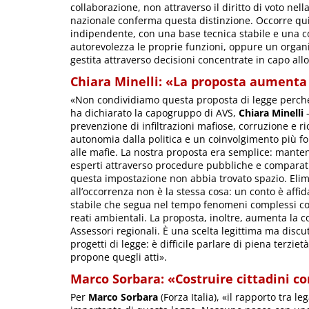
collaborazione, non attraverso il diritto di voto nel
nazionale conferma questa distinzione. Occorre qui
indipendente, con una base tecnica stabile e una c
autorevolezza le proprie funzioni, oppure un organi
gestita attraverso decisioni concentrate in capo allo
Chiara Minelli: «La proposta aumenta 
«Non condividiamo questa proposta di legge perché 
ha dichiarato la capogruppo di AVS,
Chiara Minelli
-
prevenzione di infiltrazioni mafiose, corruzione e 
autonomia dalla politica e un coinvolgimento più for
alle mafie. La nostra proposta era semplice: mant
esperti attraverso procedure pubbliche e compara
questa impostazione non abbia trovato spazio. Elimi
all’occorrenza non è la stessa cosa: un conto è affid
stabile che segua nel tempo fenomeni complessi come
reati ambientali. La proposta, inoltre, aumenta la c
Assessori regionali. È una scelta legittima ma discu
progetti di legge: è difficile parlare di piena ter
propone quegli atti».
Marco Sorbara: «Costruire cittadini c
Per
Marco Sorbara
(Forza Italia), «il rapporto tra l