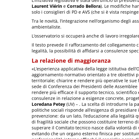
L’iniziativa legislativa è stata dell’ufficio di presiden
Laurent Viérin
e
Corrado Bellora
). Le modifiche ha
solo i consiglieri di PD e AVS (che si è vista respi
Tra le novità, l’integrazione nell’organismo degli ass
ambientaliste.
L’osservatorio si occuperà anche di lavoro irregolare
Il testo prevede il rafforzamento del collegamento con
legalità, la possibilità di affidarsi a consulenze spe
La relazione di maggioranza
«L’esperienza applicativa della legge istitutiva dell
aggiornamento normativo orientato a tre obiettivi pri
territoriale; chiarire e rendere più operative le su
sede di Conferenza dei Presidenti delle Assemblee l
rendere più efficace il supporto tecnico, scientifico
consulenze in relazione a esigenze concrete, proge
Loredana Petey
(UV) – . La scelta di introdurre la p
politiche sociali risponde all’esigenza di presidiar
prevenzione: da un lato, l’educazione alla legalità qua
di fragilità sociale che possono costituire terreno d
superare il Comitato tecnico nasce dalla volontà di v
evitando che un organo esterno finisca per sostituir