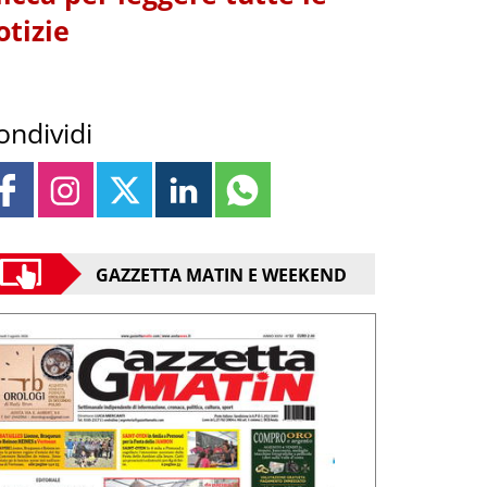
otizie
ondividi
GAZZETTA MATIN E WEEKEND