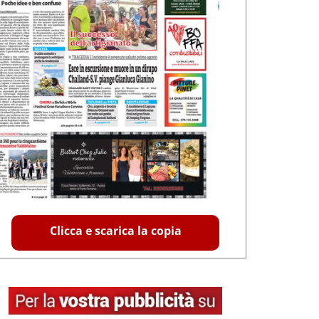
Clicca e scarica la copia