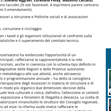
za (
Stefano Aggravi
,
Loredana Petey
,
Massimo Lattanzi
,
nno raccolto 29 voti favorevoli. A esprimere parere contrario
ngere 5 emendamenti).
essori a Istruzione e Politiche sociali e di associazioni
, corruzione e riciclaggio.
 i tavoli e gli organismi istituzionali di confronto sulla
cialistiche e il superamento del comitato tecnico.
’Osservatorio ha evidenziato l’opportunità di un
ncipali, rafforzarne la rappresentatività e la rete
e funzioni, anche in coerenza con lo schema-tipo definito in
egislative delle Regioni e delle Province autonome;
 e metodologico alle sue attività, anche attraverso
tti e programmazione annuale – ha detto la consigliera
artecipazione degli Assessori in materia di istruzione e di
e in modo più organico due dimensioni decisive della
le leva culturale e civica; dall’altro, l’attenzione ai contesti
i esposizione a fenomeni di illegalità e devianza. La scelta di
alorizzare innanzitutto le strutture del Consiglio regionale,
si ad esse: la riforma vuole invece rafforzare le