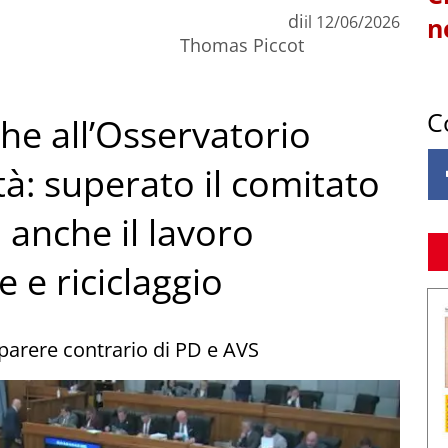
di
il
12/06/2026
n
Thomas Piccot
C
he all’Osservatorio
ità: superato il comitato
i anche il lavoro
e e riciclaggio
, parere contrario di PD e AVS