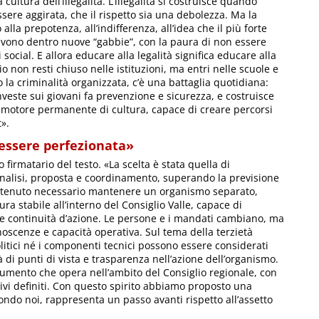
ltura dell’illegalità. L’illegalità si costruisce quando
sere aggirata, che il rispetto sia una debolezza. Ma la
 alla prepotenza, all’indifferenza, all’idea che il più forte
 vivono dentro nuove “gabbie”, con la paura di non essere
 social. E allora educare alla legalità significa educare alla
 non resti chiuso nelle istituzioni, ma entri nelle scuole e
o la criminalità organizzata, c’è una battaglia quotidiana:
veste sui giovani fa prevenzione e sicurezza, e costruisce
n motore permanente di cultura, capace di creare percorsi
t».
 essere perfezionata»
o firmatario del testo. «La scelta è stata quella di
analisi, proposta e coordinamento, superando la previsione
 ritenuto necessario mantenere un organismo separato,
ra stabile all’interno del Consiglio Valle, capace di
e continuità d’azione. Le persone e i mandati cambiano, ma
oscenze e capacità operativa. Sul tema della terzietà
olitici né i componenti tecnici possono essere considerati
 di punti di vista e trasparenza nell’azione dell’organismo.
umento che opera nell’ambito del Consiglio regionale, con
ivi definiti. Con questo spirito abbiamo proposto una
ndo noi, rappresenta un passo avanti rispetto all’assetto