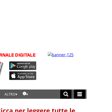
ALTRO
licca per leggere tutte le