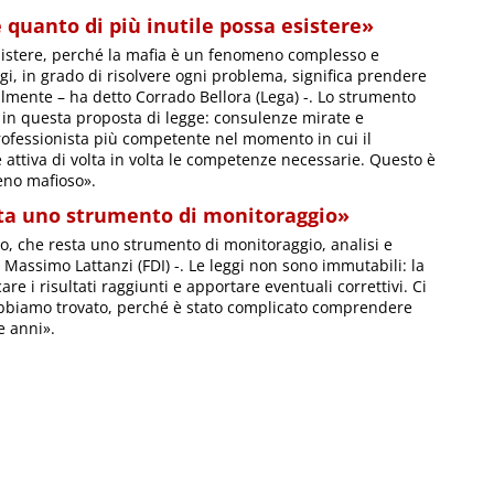
è quanto di più inutile possa esistere»
esistere, perché la mafia è un fenomeno complesso e
logi, in grado di risolvere ogni problema, significa prendere
tilmente – ha detto Corrado Bellora (Lega) -. Lo strumento
 in questa proposta di legge: consulenze mirate e
 professionista più competente nel momento in cui il
 attiva di volta in volta le competenze necessarie. Questo è
meno mafioso».
sta uno strumento di monitoraggio»
io, che resta uno strumento di monitoraggio, analisi e
 Massimo Lattanzi (FDI) -. Le leggi non sono immutabili: la
are i risultati raggiunti e apportare eventuali correttivi. Ci
e abbiamo trovato, perché è stato complicato comprendere
e anni».