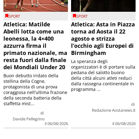
SPORT
SPORT
Atletica: Matilde
Atletica: Asta in Piazza
Abelli lotta come una
torna ad Aosta il 22
leonessa, la 4×400
agosto e strizza
azzurra firma il
l’occhio agli Europei di
primato nazionale, ma
Birmingham
resta fuori dalla finale
La speranza degli
dei Mondiali Under 20
organizzatori è di portare sulla
pedana del salotto buono
Buon debutto iridato della
della città alcuni atleti reduci
stellina della Cogne,
dalla rassegna continentale in
protagonista di una prova
programma ...
coraggiosa nell'ultima frazione
della seconda batteria della
staffetta mist...
di
Redazione Aostanews.it
di
Davide Pellegrino
il 06/08/2026
il 06/08/2026