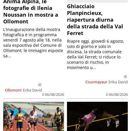
Anima Alpina, le
Ghiacciaio
fotografie di Ilenia
Planpincieux,
Noussan in mostra a
riapertura diurna
Ollomont
della strada della Val
L'inaugurazione della mostra
Ferret
fotografica è in programma
venerdì 7 agosto alle 18, nella
Riapre oggi, giovedì 6 agosto,
sala espositiva del Comune di
solo di giorno e solo in
Ollomont; le immagini esposte
discesa, la strada comunale
sa...
della Val Ferret; si riduce lo
scenario di rischio, in
movimento u...
di
Courmayeur
Erika David
di
Ollomont
Erika David
il 06/08/2026
il 06/08/2026