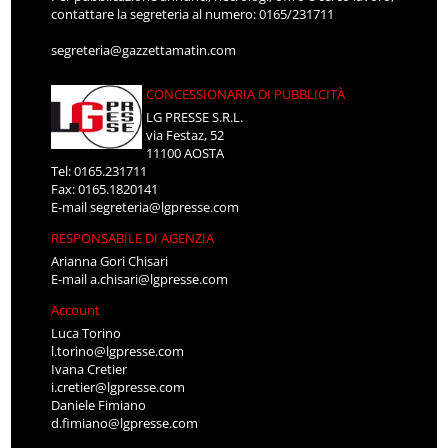
contattare la segreteria al numero: 0165/231711
segreteria@gazzettamatin.com
CONCESSIONARIA DI PUBBLICITÀ
LG PRESSE S.R.L.
via Festaz, 52
11100 AOSTA
Tel: 0165.231711
Fax: 0165.1820141
E-mail
segreteria@lgpresse.com
RESPONSABILE DI AGENZIA
Arianna Gori Chisari
E-mail
a.chisari@lgpresse.com
Account
Luca Torino
l.torino@lgpresse.com
Ivana Cretier
i.cretier@lgpresse.com
Daniele Fimiano
d.fimiano@lgpresse.com