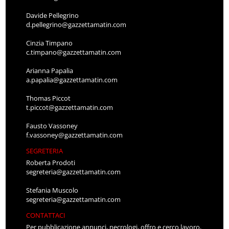
Davide Pellegrino
d.pellegrino@gazzettamatin.com
Cinzia Timpano
c.timpano@gazzettamatin.com
Arianna Papalia
a.papalia@gazzettamatin.com
Thomas Piccot
t.piccot@gazzettamatin.com
Fausto Vassoney
f.vassoney@gazzettamatin.com
SEGRETERIA
Roberta Prodoti
segreteria@gazzettamatin.com
Stefania Muscolo
segreteria@gazzettamatin.com
CONTATTACI
Per pubblicazione annunci, necrologi, offro e cerco lavoro,